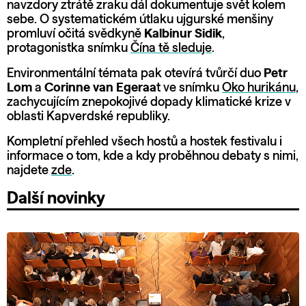
navzdory ztrátě zraku dál dokumentuje svět kolem
sebe. O systematickém útlaku ujgurské menšiny
promluví očitá svědkyně
Kalbinur Sidik
,
protagonistka snímku
Čína tě sleduje
.
Environmentální témata pak otevírá tvůrčí duo
Petr
Lom
a
Corinne van Egeraa
t ve snímku
Oko hurikánu
,
zachycujícím znepokojivé dopady klimatické krize v
oblasti Kapverdské republiky.
Kompletní přehled všech hostů a hostek festivalu i
informace o tom, kde a kdy proběhnou debaty s nimi,
najdete
zde
.
Další novinky