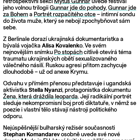
retrospektivní sekci
Mýtus Gunnar
uvede festival
jeho volnou trilogii
Gunnar jde do pohody
,
Gunnar jde
za Bohem
a
Portrét rozpačitého otce
– intimní sondu
do života muže, který se nebojí zpochybňovat sám
sebe.
Z Berlinale dorazí ukrajinská dokumentaristka a
bývalá vojačka
Alisa Kovalenk
o. Ve svém
nejnovějším snímku
Po stopách
citlivě otevírá téma
traumatu ukrajinských obětí sexualizovaného
válečného násilí. Ruskou agresi přitom zachycuje
dlouhodobě – už od anexe Krymu.
Odvahu v přímém přenosu představuje i ugandská
aktivistka
Stella Nyanzi
, protagonistka dokumentu
Žena, která dráždila leoparda
. Její radikální portrét
sleduje nekompromisní boj proti diktatuře, v němž se
poezie i vlastní tělo stávají nástroji politického
odporu.
Nejúspěšnější bulharský režisér současnosti
Stephan Komandarev
osobně uvede své nové