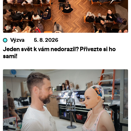
Výzva
5. 8. 2026
Jeden svět k vám nedorazil? Přivezte si ho
sami!