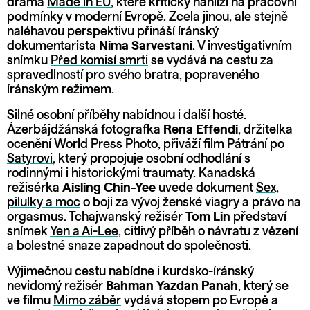
drama
Made in EU
, které kriticky nahlíží na pracovní
podmínky v moderní Evropě. Zcela jinou, ale stejně
naléhavou perspektivu přináší íránský
dokumentarista
Nima Sarvestani
. V investigativním
snímku
Před komisí smrti
se vydává na cestu za
spravedlností pro svého bratra, popraveného
íránským režimem.
Silné osobní příběhy nabídnou i další hosté.
Ázerbájdžánská fotografka
Rena Effendi
, držitelka
ocenění World Press Photo, přiváží film
Pátrání po
Satyrovi
, který propojuje osobní odhodlání s
rodinnými i historickými traumaty. Kanadská
režisérka
Aisling Chin-Yee
uvede dokument
Sex,
pilulky a moc
o boji za vývoj ženské viagry a právo na
orgasmus. Tchajwanský režisér
Tom Lin
představí
snímek
Yen a Ai-Lee
, citlivý příběh o návratu z vězení
a bolestné snaze zapadnout do společnosti.
Výjimečnou cestu nabídne i kurdsko-íránský
nevidomý režisér
Bahman Yazdan Panah
, který se
ve filmu
Mimo záběr
vydává stopem po Evropě a