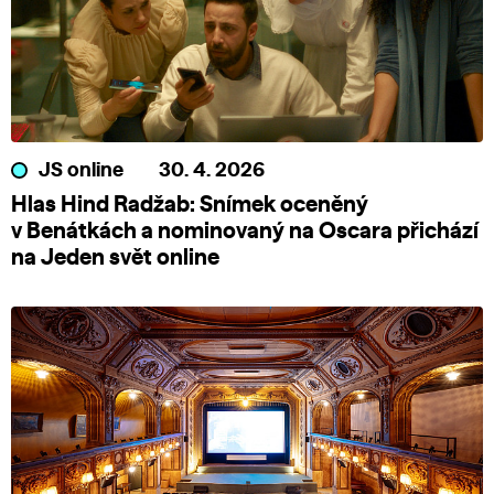
JS online
30. 4. 2026
Hlas Hind Radžab: Snímek oceněný
v Benátkách a nominovaný na Oscara přichází
na Jeden svět online