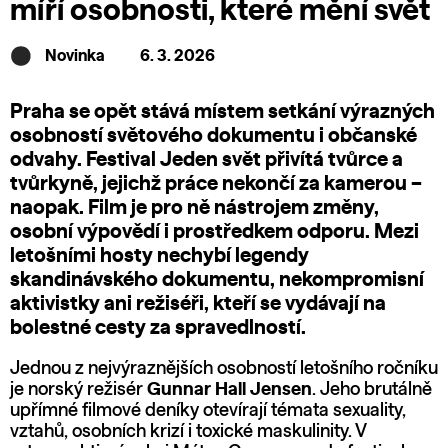
míří osobnosti, které mění svět
Novinka
6. 3. 2026
Praha se opět stává místem setkání výrazných
osobností světového dokumentu i občanské
odvahy. Festival Jeden svět přivítá tvůrce a
tvůrkyně, jejichž práce nekončí za kamerou –
naopak. Film je pro ně nástrojem změny,
osobní výpovědí i prostředkem odporu. Mezi
letošními hosty nechybí legendy
skandinávského dokumentu, nekompromisní
aktivistky ani režiséři, kteří se vydávají na
bolestné cesty za spravedlností.
Jednou z nejvýraznějších osobností letošního ročníku
je norský režisér
Gunnar Hall Jensen
. Jeho brutálně
upřímné filmové deníky otevírají témata sexuality,
vztahů, osobních krizí i toxické maskulinity. V