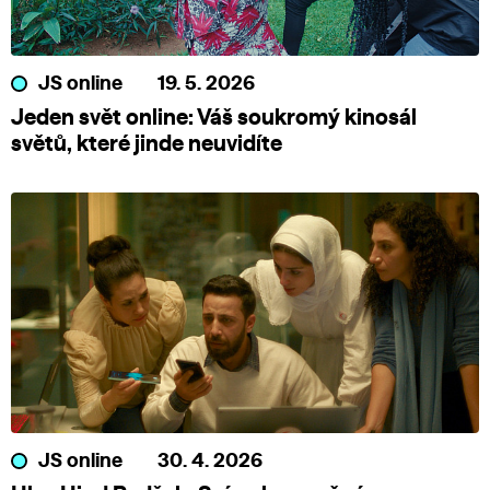
JS online
19. 5. 2026
Jeden svět online: Váš soukromý kinosál
světů, které jinde neuvidíte
JS online
30. 4. 2026