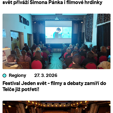
svět přiváží Šimona Pánka i filmové hrdinky
Regiony
27. 3. 2026
Festival Jeden svět - filmy a debaty zamíří do
Telče již potřetí!