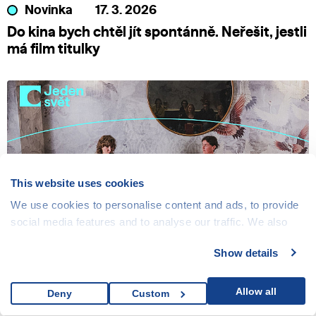
Novinka
17. 3. 2026
Do kina bych chtěl jít spontánně. Neřešit, jestli
má film titulky
This website uses cookies
We use cookies to personalise content and ads, to provide
social media features and to analyse our traffic. We also
share information about your use of our site with our social
Show details
Podcast
17. 3. 2026
media, advertising and analytics partners who may
combine it with other information that you’ve provided to
Podcast Hlas Heroine Live: V první linii
them or that they’ve collected from your use of their
Allow all
ochrany přírody s psovodkou Klárou
Deny
Custom
services.
Hlubockou