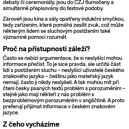
debaty či ceremoniály, jsou do ČZJ tlumočeny a
simultánně přepisovány do textové podoby.
Zároveň jsou kina a sály opatřeny indukční smyčkou,
tedy zařízením, které pomáhá zesílit zvuk, což může
některým lidem se sluchovým postižením také
významně pomoci rozumět.
Proč na přístupnosti záleží?
Často se nabízí argumentace, že si neslyšící mohou
informace přečíst. To je sice pravda, ale určitá část
lidí s postižením sluchu – neslyšící uživatelé českého
znakového jazyka – češtinu jako mateřský jazyk
nemají, často ji nikdy neslyšeli. A tak mohou mít při
čtení česky psaných textů problém s porozuměním –
stejně jako mají někteří z nás problém s
bezproblémovým porozuměním v angličtině. A proto
preferují přijímat informace v českém znakovém
jazyce.
Z čeho vycházíme