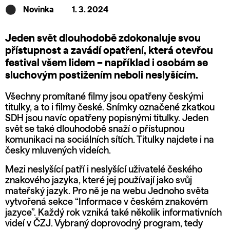
Novinka
1. 3. 2024
Jeden svět dlouhodobě zdokonaluje svou
přístupnost a zavádí opatření, která otevřou
festival všem lidem – například i osobám se
sluchovým postižením neboli neslyšícím.
Všechny promítané filmy jsou opatřeny českými
titulky, a to i filmy české. Snímky označené zkatkou
SDH jsou navíc opatřeny popisnými titulky. Jeden
svět se také dlouhodobě snaží o přístupnou
komunikaci na sociálních sítích. Titulky najdete i na
česky mluvených videích.
Mezi neslyšící patří i neslyšící uživatelé českého
znakového jazyka, které jej používají jako svůj
mateřský jazyk. Pro ně je na webu Jednoho světa
vytvořená sekce “Informace v českém znakovém
jazyce”. Každý rok vzniká také několik informativních
videí v ČZJ. Vybraný doprovodný program, tedy