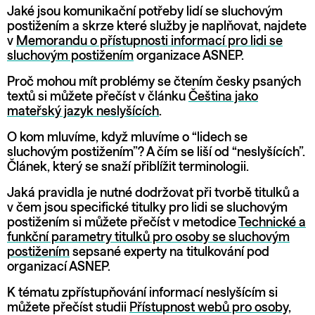
Jaké jsou komunikační potřeby lidí se sluchovým
postižením a skrze které služby je naplňovat, najdete
v
Memorandu o přístupnosti informací pro lidi se
sluchovým postižením
organizace ASNEP.
Proč mohou mít problémy se čtením česky psaných
textů si můžete přečíst v článku
Čeština jako
mateřský jazyk neslyšících
.
O kom mluvíme, když mluvíme o “lidech se
sluchovým postižením”? A čím se liší od “neslyšících”.
Článek, který se snaží přiblížit terminologii.
Jaká pravidla je nutné dodržovat při tvorbě titulků a
v čem jsou specifické titulky pro lidi se sluchovým
postižením si můžete přečíst v metodice
Technické a
funkční parametry titulků pro osoby se sluchovým
postižením
sepsané experty na titulkování pod
organizací ASNEP.
K tématu zpřístupňování informací neslyšícím si
můžete přečíst studii
Přístupnost webů pro osoby,