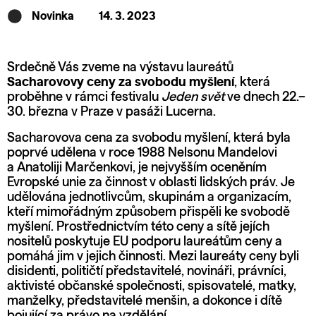
Novinka
14. 3. 2023
Srdečně Vás zveme na výstavu laureátů
Sacharovovy ceny za svobodu myšlení
, která
proběhne v rámci festivalu
Jeden svět
ve dnech 22.–
30. března v Praze v pasáži Lucerna.
Sacharovova cena za svobodu myšlení, která byla
poprvé udělena v roce 1988 Nelsonu Mandelovi
a Anatoliji Marčenkovi, je nejvyšším oceněním
Evropské unie za činnost v oblasti lidských práv. Je
udělována jednotlivcům, skupinám a organizacím,
kteří mimořádným způsobem přispěli ke svobodě
myšlení. Prostřednictvím této ceny a sítě jejích
nositelů poskytuje EU podporu laureátům ceny a
pomáhá jim v jejich činnosti. Mezi laureáty ceny byli
disidenti, političtí představitelé, novináři, právníci,
aktivisté občanské společnosti, spisovatelé, matky,
manželky, představitelé menšin, a dokonce i dítě
bojující za právo na vzdělání.