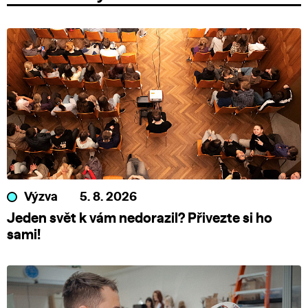
Výzva
5. 8. 2026
Jeden svět k vám nedorazil? Přivezte si ho
sami!