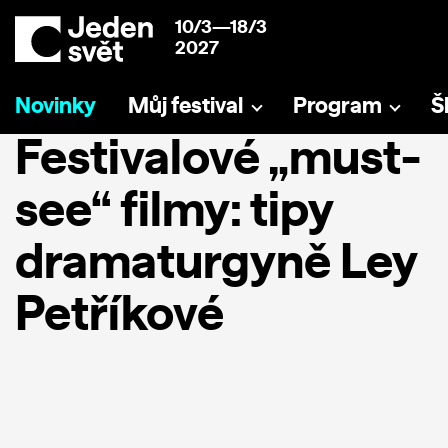
10/3—18/3
2027
Novinky
Můj festival
Program
Š
Festivalové „must-
see“ filmy: tipy
dramaturgyně Ley
Petříkové