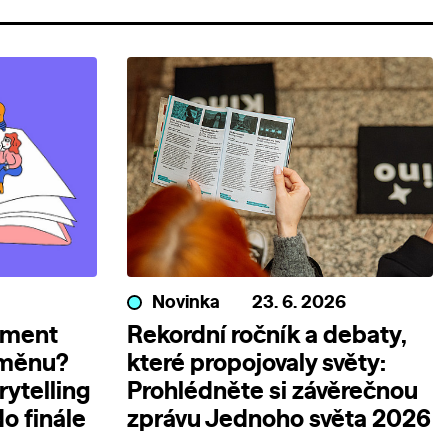
Novinka
23. 6. 2026
ument
Rekordní ročník a debaty,
změnu?
které propojovaly světy:
rytelling
Prohlédněte si závěrečnou
o finále
zprávu Jednoho světa 2026