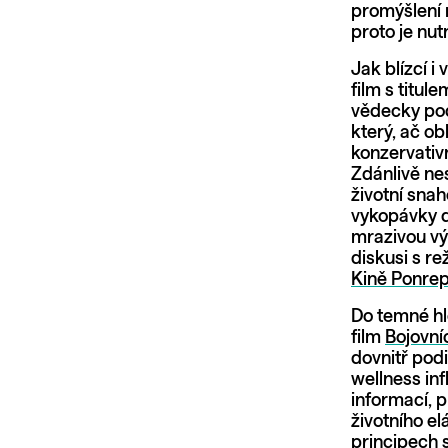
promýšlení 
proto je nut
Jak blízcí i
film s titu
vědecky podl
který, ač o
konzervativ
Zdánlivě nes
životní snah
vykopávky d
mrazivou vý
diskusi s re
Kině Ponre
Do temné hlo
film
Bojovníc
dovnitř pod
wellness inf
informací, 
životního el
principech 