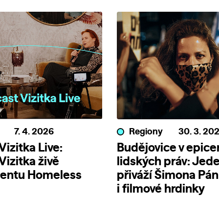
7. 4. 2026
Regiony
30. 3. 20
izitka Live:
Budějovice v epice
Vizitka živě
lidských práv: Jede
entu Homeless
přiváží Šimona Pá
i filmové hrdinky