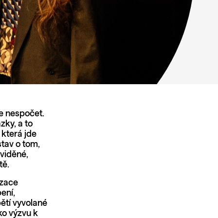
je nespočet.
zky, a to
 která jde
tav o tom,
eviděné,
tě.
izace
ení,
pětí vyvolané
ko výzvu k