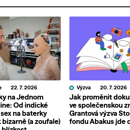
e
22. 7. 2026
Výzva
20. 7. 2026
nky na Jednom
Jak proměnit dok
line: Od indické
ve společenskou 
 sex na baterky
Grantová výzva Sto
 bizarně (a zoufale)
fondu Abakus jde d