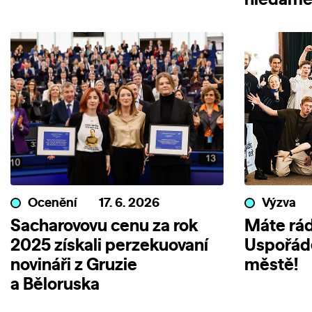
hledáme 
Ocenění
17. 6. 2026
Výzva
Sacharovovu cenu za rok
Máte rád
2025 získali perzekuovaní
Uspořáde
novináři z Gruzie
městě!
a Běloruska