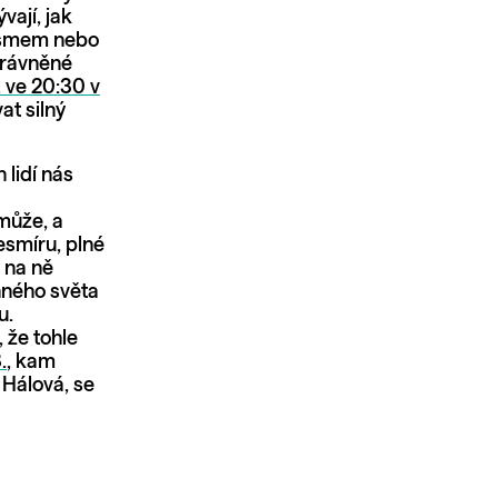
ají, jak
tismem nebo
právněné
. ve 20:30 v
at silný
.
 lidí nás
může, a
vesmíru, plné
 na ně
inného světa
u.
 že tohle
.
, kam
 Hálová, se