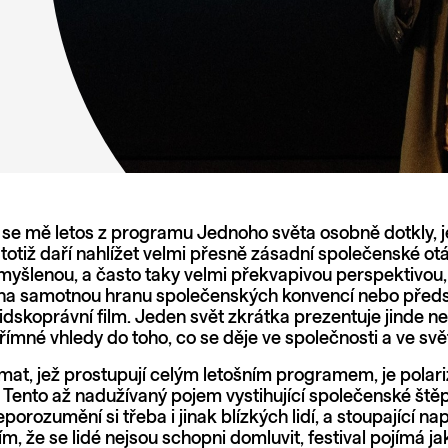
é se mě letos z programu Jednoho světa osobně dotkly, 
 totiž daří nahlížet velmi přesně zásadní společenské otá
omyšlenou, a často taky velmi překvapivou perspektivou,
na samotnou hranu společenských konvencí nebo předs
idskoprávní film. Jeden svět zkrátka prezentuje jinde n
římné vhledy do toho, co se děje ve společnosti a ve svě
mat, jež prostupují celým letošním programem, je polar
. Tento až nadužívaný pojem vystihující společenské štěp
orozumění si třeba i jinak blízkých lidí, a stoupající na
m, že se lidé nejsou schopni domluvit, festival pojímá ja