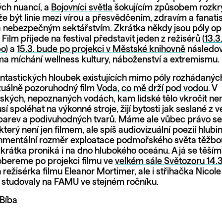
ch nuancí, a
Bojovníci světla
šokujícím způsobem rozkrýv
e být linie mezi vírou a přesvědčením, zdravím a fana
 nebezpečným sektářstvím. Zkrátka někdy jsou póly o
 Film přijede na festival představit jeden z režisérů (
13.3
po
) a
15.3. bude po projekci v Městské knihovně
následov
ma míchání wellness kultury, náboženství a extremismu
antastických hloubek existujících mimo póly rozhádaných
zuálně pozoruhodný film
Voda, co mě drží pod vodou
. V
kých, nepoznaných vodách, kam lidské tělo vkročit ne
í spoléhat na výkonné stroje, žijí bytosti jak seslané z 
arev a podivuhodných tvarů. Máme ale vůbec právo se
 který není jen filmem, ale spíš audiovizuální poezií hlub
ronmentální rozměr exploatace podmořského světa těžbo
krátka proniká i na dno hlubokého oceánu. A já se těším,
bereme po projekci filmu ve
velkém sále Světozoru 14.3
 režisérka filmu Eleanor Mortimer, ale i střihačka Nicole
 studovaly na FAMU ve stejném ročníku.
 Bíba