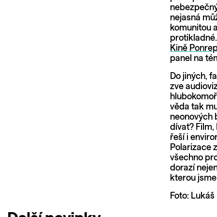
nebezpečný
nejasná můž
komunitou a
protikladné.
Kině Ponre
panel na té
Do jiných, f
zve audiovi
hlubokomořs
věda tak mus
neonových b
dívat? Film,
řeší i envi
Polarizace z
všechno pro
dorazí nejen
kterou jsme
Foto: Lukáš