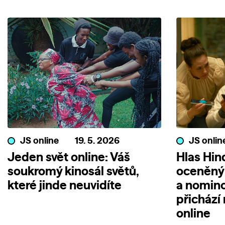
JS online
19. 5. 2026
JS onlin
Jeden svět online: Váš
Hlas Hin
soukromý kinosál světů,
oceněný
které jinde neuvidíte
a nomin
přichází
online