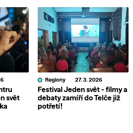
26
Regiony
27. 3. 2026
ntru
Festival Jeden svět - filmy a
n svět
debaty zamíří do Telče již
nka
potřetí!