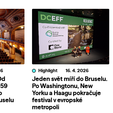
26
Highlight
16. 4. 2026
Od
Jeden svět míří do Bruselu.
 59
Po Washingtonu, New
o
Yorku a Haagu pokračuje
uselu
festival v evropské
metropoli