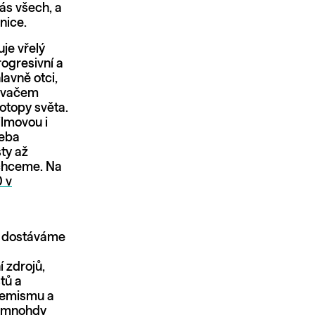
ás všech, a
anice.
uje vřelý
rogresivní a
lavně otci,
navačem
otopy světa.
ilmovou i
řeba
ty až
echceme. Na
0 v
m dostáváme
 zdrojů,
tů a
tremismu a
h mnohdy