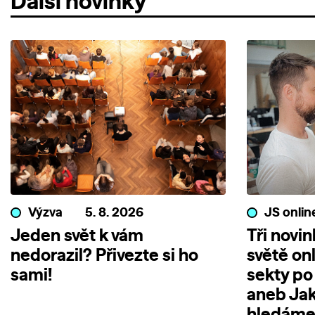
Další novinky
Výzva
5. 8. 2026
JS onlin
Jeden svět k vám
Tři novi
nedorazil? Přivezte si ho
světě on
sami!
sekty po
aneb Jak