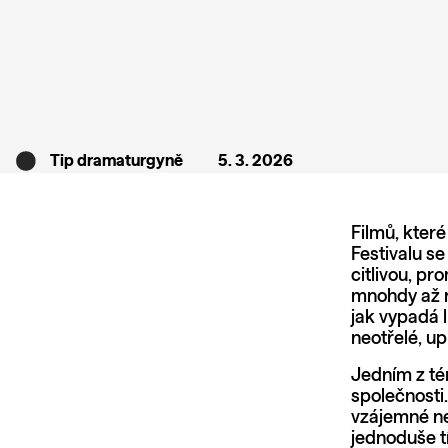
Tip dramaturgyně
5. 3. 2026
Filmů, kter
Festivalu se
citlivou, pr
mnohdy až 
jak vypadá l
neotřelé, up
Jedním z té
společnosti
vzájemné nep
jednoduše tí