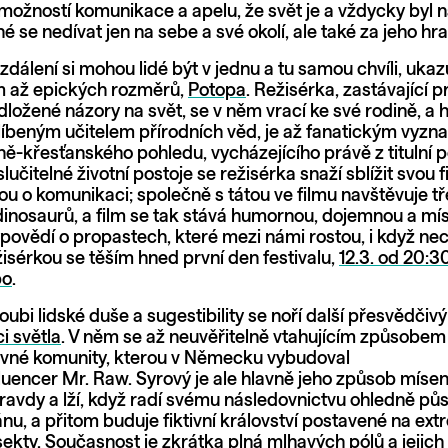
možností komunikace a apelu, že svět je a vždycky byl n
né se nedívat jen na sebe a své okolí, ale také za jeho hr
 vzdálení si mohou lidé být v jednu a tu samou chvíli, ukaz
lem až epických rozměrů,
Potopa
. Režisérka, zastávající p
ožené názory na svět, se v něm vrací ke své rodině, a h
blíbeným učitelem přírodních věd, je až fanatickým vyz
ně-křesťanského pohledu, vycházejícího právě z titulní p
lučitelné životní postoje se režisérka snaží sblížit svou f
ou o komunikaci; společně s tátou ve filmu navštěvuje t
inosaurů, a film se tak stává humornou, dojemnou a mís
povědí o propastech, které mezi námi rostou, i když n
žisérkou se těším hned první den festivalu,
12.3. od 20:3
po
.
ubi lidské duše a sugestibility se noří další přesvědčivý
i světla
. V něm se až neuvěřitelně vtahujícím způsobe
ivné komunity, kterou v Německu vybudoval
luencer Mr. Raw. Syrový je ale hlavně jeho způsob mísení
pravdy a lží, když radí svému následovnictvu ohledně půs
ánu, a přitom buduje fiktivní království postavené na ex
sekty. Současnost je zkrátka plná mlhavých pólů a jejic