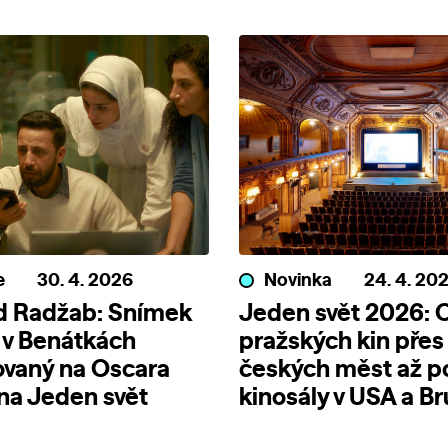
e
30. 4. 2026
Novinka
24. 4. 20
d Radžab: Snímek
Jeden svět 2026: 
 v Benátkách
pražských kin přes
ovaný na Oscara
českých měst až p
 na Jeden svět
kinosály v USA a Br