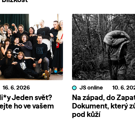
blízkost
16. 6. 2026
JS online
10. 6. 20
i*y Jeden svět?
Na západ, do Zapat
jte ho ve vašem
Dokument, který z
pod kůží