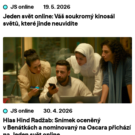
JS online
19. 5. 2026
Jeden svět online: Váš soukromý kinosál
světů, které jinde neuvidíte
JS online
30. 4. 2026
Hlas Hind Radžab: Snímek oceněný
v Benátkách a nominovaný na Oscara přichází
na Jeden svět online