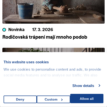
Novinka
17. 3. 2026
Rodičovská trápení mají mnoho podob
This website uses cookies
We use cookies to personalise content and ads, to provide
social media features and to analyse our traffic. We also
share information about your use of our site with our social
Show details
media, advertising and analytics partners who may
combine it with other information that you’ve provided to
them or that they’ve collected from your use of their
Allow all
Deny
Custom
services.
Video
16. 3. 2026