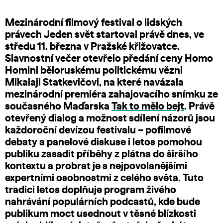
Mezinárodní filmový festival o lidských
právech Jeden svět startoval právě dnes, ve
středu 11. března v Pražské křižovatce.
Slavnostní večer otevřelo předání ceny Homo
Homini běloruskému politickému vězni
Mikalaji Statkevičovi, na které navázala
mezinárodní premiéra zahajovacího snímku ze
současného Maďarska
Tak to mělo bejt
. Právě
otevřený dialog a možnost sdílení názorů jsou
každoroční devízou festivalu – pofilmové
debaty a panelové diskuse i letos pomohou
publiku zasadit příběhy z plátna do širšího
kontextu a probrat je s nejpovolanějšími
expertními osobnostmi z celého světa. Tuto
tradici letos doplňuje program živého
nahrávání populárních podcastů, kde bude
publikum moct usednout v těsné blízkosti