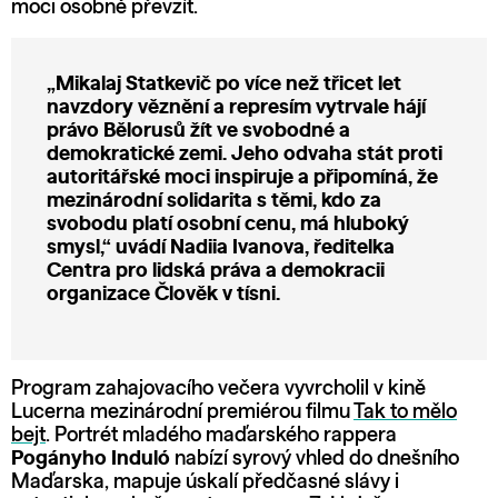
moci osobně převzít.
„Mikalaj Statkevič po více než třicet let
navzdory věznění a represím vytrvale hájí
právo Bělorusů žít ve svobodné a
demokratické zemi. Jeho odvaha stát proti
autoritářské moci inspiruje a připomíná, že
mezinárodní solidarita s těmi, kdo za
svobodu platí osobní cenu, má hluboký
smysl,“ uvádí
Nadiia Ivanova
, ředitelka
Centra pro lidská práva a demokracii
organizace Člověk v tísni.
Program zahajovacího večera vyvrcholil v kině
Lucerna mezinárodní premiérou filmu
Tak to mělo
bejt
. Portrét mladého maďarského rappera
Pogányho Induló
nabízí syrový vhled do dnešního
Maďarska, mapuje úskalí předčasné slávy i