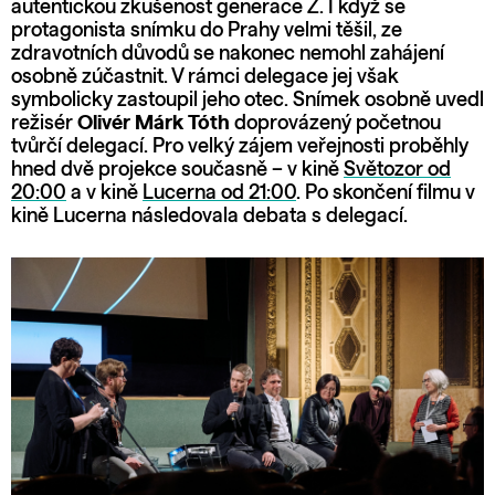
autentickou zkušenost generace Z. I když se
protagonista snímku do Prahy velmi těšil, ze
zdravotních důvodů se nakonec nemohl zahájení
osobně zúčastnit. V rámci delegace jej však
symbolicky zastoupil jeho otec. Snímek osobně uvedl
režisér
Olivér Márk Tóth
doprovázený početnou
tvůrčí delegací. Pro velký zájem veřejnosti proběhly
hned dvě projekce současně – v kině
Světozor od
20:00
a v kině
Lucerna od 21:00
. Po skončení filmu v
kině Lucerna následovala debata s delegací.