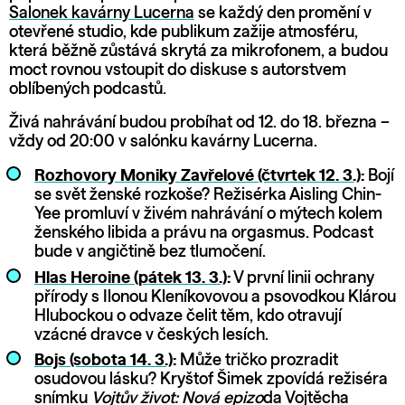
Salonek kavárny Lucerna
se každý den promění v
otevřené studio, kde publikum zažije atmosféru,
která běžně zůstává skrytá za mikrofonem, a budou
moct rovnou vstoupit do diskuse s autorstvem
oblíbených podcastů.
Živá nahrávání budou probíhat od 12. do 18. března –
vždy od 20:00 v salónku kavárny Lucerna.
Rozhovory Moniky Zavřelové (čtvrtek 12. 3.)
:
Bojí
se svět ženské rozkoše? Režisérka Aisling Chin-
Yee promluví v živém nahrávání o mýtech kolem
ženského libida a právu na orgasmus. Podcast
bude v angičtině bez tlumočení.
Hlas Heroine (pátek 13. 3.)
:
V první linii ochrany
přírody s Ilonou Kleníkovovou a psovodkou Klárou
Hlubockou o odvaze čelit těm, kdo otravují
vzácné dravce v českých lesích.
Bojs (sobota 14. 3.)
:
Může tričko prozradit
osudovou lásku? Kryštof Šimek zpovídá režiséra
snímku
Vojtův život: Nová epizo
da Vojtěcha