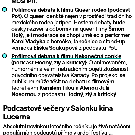
MOSHPIT
.
Pofilmová debata k filmu Queer rodeo
(podcast
Pot):
O queer identitě nejen v prostředí tradičního
mexického rodea jaripeo. Hostem debaty bude
český režisér a odborník na queer filmy
Šimon
Holý
, její moderace se chopí umělec a performer
Karel Vladyka
a herečka, tanečnice a stand-up
komička
Eliška Soukupová
z podcastu
Pot.
Pofilmová debata k filmu Nekonečná cookie
(podcast Hodný, zlý a kritický):
O animovaném,
humorném a velmi netradičním pojetí zkušenosti
původního obyvatelstva Kanady. Po projekci se
publikum může těšit na debatu s filmovým
teoretiekm
Kamilem Filou
a
Alenou Julií
Novotnou
z podcastu
Hodný, zlý a kritický
.
Podcastové večery v Salonku kina
Lucerna
Absolutní novinkou letošního ročníku je živé natáčení
populárních podcastů přímo v srdci festivalu.