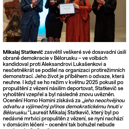
Mikalaj Statkevič
zasvětil veškeré své dosavadní úsilí
obraně demokracie v Bělorusku – ve volbách
kandidoval proti Aleksandrovi Lukašenkovi a
nesčetněkrát se podílel na organizaci protirežimních
demonstrací. Jeho život je příběhem o odvaze, která
neuhne. I když se ho režim v květnu 2025 pokusil po
propuštění z vězení násilím deportovat, Statkevič se
vyhoštění vzepřel a byl následně znovu uvězněn.
Ocenění Homo Homini získává za
„jeho neochvějnou
odvahu a výjimečný přínos demokratickému hnutí v
Bělorusku.”
Laureát Mikalaj Statkevič, který byl po
nedávné mrtvici propuštěn z vězení, se nyní nachází
v domácím léčení – ocenění tak bohužel nebude