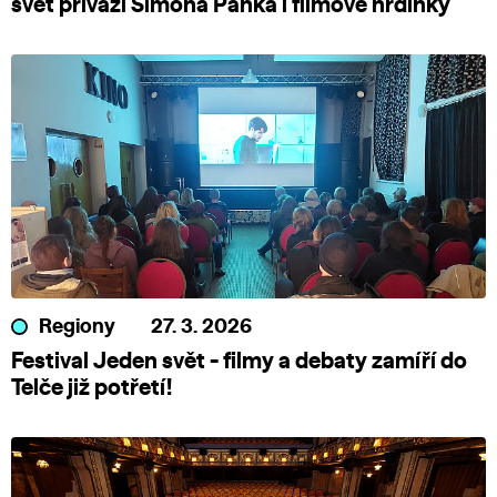
svět přiváží Šimona Pánka i filmové hrdinky
Regiony
27. 3. 2026
Festival Jeden svět - filmy a debaty zamíří do
Telče již potřetí!