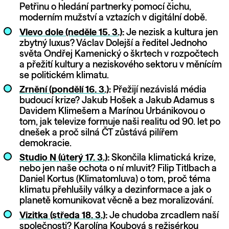
Petřinu o hledání partnerky pomocí čichu,
moderním mužství a vztazích v digitální době.
Vlevo dole (neděle 15. 3.)
:
Je nezisk a kultura jen
zbytný luxus? Václav Dolejší a ředitel Jednoho
světa Ondřej Kamenický o škrtech v rozpočtech
a přežití kultury a neziskového sektoru v měnícím
se politickém klimatu.
Zrnění (pondělí 16. 3.)
:
Přežijí nezávislá média
budoucí krize? Jakub Hošek a Jakub Adamus s
Davidem Klimešem a Marínou Urbánikovou o
tom, jak televize formuje naši realitu od 90. let po
dnešek a proč silná ČT zůstává pilířem
demokracie.
Studio N (úterý 17. 3.)
:
Skončila klimatická krize,
nebo jen naše ochota o ní mluvit? Filip Titlbach a
Daniel Kortus (Klimatomluva) o tom, proč téma
klimatu přehlušily války a dezinformace a jak o
planetě komunikovat věcně a bez moralizování.
Vizitka (středa 18. 3.)
:
Je chudoba zrcadlem naší
společnosti? Karolína Koubová s režisérkou