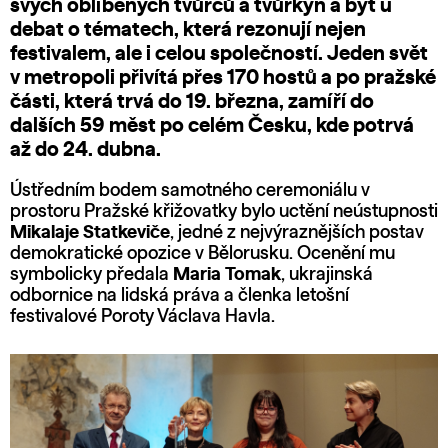
svých oblíbených tvůrců a tvůrkyň a být u
debat o tématech, která rezonují nejen
festivalem, ale i celou společností. Jeden svět
v metropoli přivítá přes 170 hostů a po pražské
části, která trvá do 19. března, zamíří do
dalších 59 měst po celém Česku, kde potrvá
až do 24. dubna.
Ústředním bodem samotného ceremoniálu v
prostoru Pražské křižovatky bylo uctění neústupnosti
Mikalaje Statkeviče
, jedné z nejvýraznějších postav
demokratické opozice v Bělorusku. Ocenění mu
symbolicky předala
Maria Tomak
, ukrajinská
odbornice na lidská práva a členka letošní
festivalové Poroty Václava Havla.