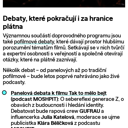
Debaty, které pokračují i za hranice
plátna
Významnou součástí doprovodného programu jsou
také
pofilmové debaty
, které dávají prostor hlubšímu
porozumění tématům filmů. Setkávají se v nich tvůrčí
a expertní osobnosti s veřejností a společně otevírají
otázky, které na plátně zaznívají.
Několik debat – od panelových až po tradiční
pofilmové – bude letos poprvé nahráváno jako živé
podcasty.
Panelová debata k filmu Tak to mělo bejt
(podcast MOSHPIT)
: O sebereflexi generace Z, o
obavách z budoucnosti i hledání identity.
Debatovat bude rapová crew
GUFRAU
a
influencerka
Julia Katelová
, moderace se ujme
publicistka
Klára Bělíčková
z podcastu