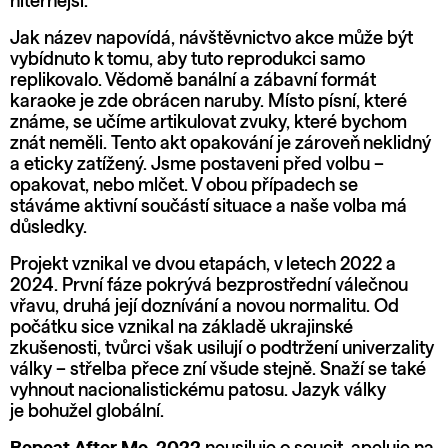
niternější.
Jak název napovídá, návštěvnictvo akce může být
vybídnuto k tomu, aby tuto reprodukci samo
replikovalo. Vědomě banální a zábavní formát
karaoke je zde obrácen naruby. Místo písní, které
známe, se učíme artikulovat zvuky, které bychom
znát neměli. Tento akt opakování je zároveň neklidný
a eticky zatížený. Jsme postaveni před volbu –
opakovat, nebo mlčet. V obou případech se
stáváme aktivní součástí situace a naše volba má
důsledky.
Projekt vznikal ve dvou etapách, v letech 2022 a
2024. První fáze pokrývá bezprostřední válečnou
vřavu, druhá její doznívání a novou normalitu. Od
počátku sice vznikal na základě ukrajinské
zkušenosti, tvůrci však usilují o podtržení univerzality
války – střelba přece zní všude stejně. Snaží se také
vyhnout nacionalistickému patosu. Jazyk války
je bohužel globální.