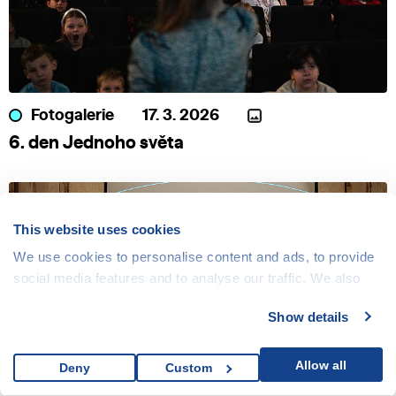
Fotogalerie
17. 3. 2026
6. den Jednoho světa
This website uses cookies
We use cookies to personalise content and ads, to provide
social media features and to analyse our traffic. We also
share information about your use of our site with our social
Show details
media, advertising and analytics partners who may
combine it with other information that you’ve provided to
them or that they’ve collected from your use of their
Allow all
Deny
Custom
services.