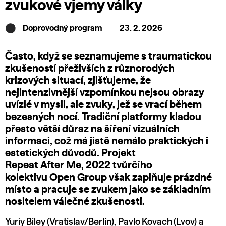
zvukové vjemy války
Doprovodný program
23. 2. 2026
Často, když se seznamujeme s traumatickou
zkušeností přeživších z různorodých
krizových situací, zjišťujeme, že
nejintenzivnější vzpomínkou nejsou obrazy
uvízlé v mysli, ale zvuky, jež se vrací během
bezesných nocí. Tradiční platformy kladou
přesto větší důraz na šíření vizuálních
informaci, což má jistě nemálo praktických i
estetických důvodů. Projekt
Repeat After Me, 2022 tvůrčího
kolektivu Open Group však zaplňuje prázdné
místo a pracuje se zvukem jako se základním
nositelem válečné zkušenosti.
Yuriy Biley (Vratislav/Berlín), Pavlo Kovach (Lvov) a