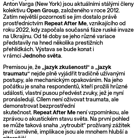
Anton Varga (New York) jsou aktuálními stálými členy
kolektivu
Open Group
, založeného v roce 2012.
Zatím největší pozornosti se jim dostalo právě
prostřednictvím
Repeat After Me
, vznikajícího od
roku 2022, kdy započala současná fáze ruské invaze
na Ukrajinu. Od té doby se jeho různé variace
představily na hned několika prestižních
přehlídkách. Výstava se bude konat i
v rámci
Jednoho světa
.
Premisou je, že
„jazyk zkušenosti“
a
„jazyk
traumatu“
nejde plně vyjádřit tradičně užívanými
postupy, ale mechanickým opakováním. Na jeho
počátku je snaha respondentů, kteří prožili hrůzné
události, vlastní pusou předvést zvuky, jež je nyní
pronásledují. Cílem není oživovat traumata, ale
demonstrovat bezprostřední
skutečnost.
Repeat After Me
není vzpomínkou, ale
zprávou o akustickém stavu světa. Na první pohled
se může taková snaha „vytroubit“ prožívaný zážitek
jevit úsměvně, implikace jsou ale mnohem hlubší a