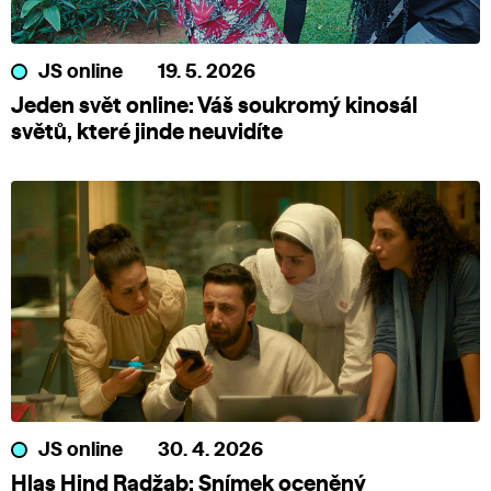
JS online
19. 5. 2026
Jeden svět online: Váš soukromý kinosál
světů, které jinde neuvidíte
JS online
30. 4. 2026
Hlas Hind Radžab: Snímek oceněný