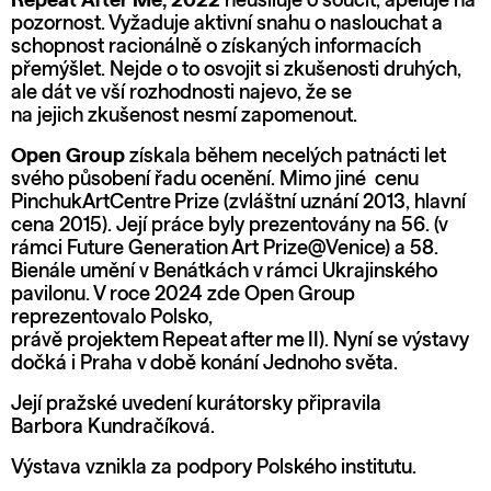
Repeat After Me, 2022
neusiluje o soucit, apeluje na
pozornost. Vyžaduje aktivní snahu o naslouchat a
schopnost racionálně o získaných informacích
přemýšlet. Nejde o to osvojit si zkušenosti druhých,
ale dát ve vší rozhodnosti najevo, že se
na jejich zkušenost nesmí zapomenout.
Open Group
získala během necelých patnácti let
svého působení řadu ocenění. Mimo jiné cenu
PinchukArtCentre Prize (zvláštní uznání 2013, hlavní
cena 2015). Její práce byly prezentovány na 56. (v
rámci Future Generation Art Prize@Venice) a 58.
Bienále umění v Benátkách v rámci Ukrajinského
pavilonu. V roce 2024 zde Open Group
reprezentovalo Polsko,
právě projektem Repeat after me II). Nyní se výstavy
dočká i Praha v době konání Jednoho světa.
Její pražské uvedení kurátorsky připravila
Barbora Kundračíková.
Výstava vznikla za podpory Polského institutu.