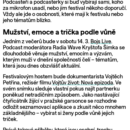
Podcasteři a podcasterky si buď vybírají sami, koho
za mikrofon usadí, nebo jim festival někoho doporučí.
Vždy ale jde o osobnosti, které mají k festivalu nebo
jeho tématům blízko.
Mužství, emoce a trička podle vůně
Jedním z večerů bude v sobotu 14. 3.
Bojs Live
.
Podcast moderátora Radia Wave Kryštofa Šimka se
dlouhodobě věnuje mužství, emocím a výzvám,
kterým muži v dnešní společnosti čelí – tématům,
která jsou dnes obzvlášť aktuální.
Festivalovým hostem bude dokumentarista Vojtěch
Petřina, režisér filmu
Vojtův život: Nová epizoda
. Ve
svém snímku sleduje vlastní pokus najít partnerku
poněkud netradičním způsobem. Jako nastávající
čtyřicátník žijící v pražské garsonce se rozhodne
odložit seznamovací aplikace a zkusit něco mnohem
základnějšího – vybírat si ženy podle vůně jejich
triček.