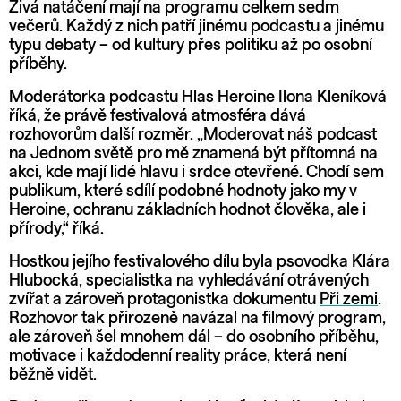
Živá natáčení mají na programu celkem sedm
večerů. Každý z nich patří jinému podcastu a jinému
typu debaty – od kultury přes politiku až po osobní
příběhy.
Moderátorka podcastu Hlas Heroine Ilona Kleníková
říká, že právě festivalová atmosféra dává
rozhovorům další rozměr. „Moderovat náš podcast
na Jednom světě pro mě znamená být přítomná na
akci, kde mají lidé hlavu i srdce otevřené. Chodí sem
publikum, které sdílí podobné hodnoty jako my v
Heroine, ochranu základních hodnot člověka, ale i
přírody,“ říká.
Hostkou jejího festivalového dílu byla psovodka Klára
Hlubocká, specialistka na vyhledávání otrávených
zvířat a zároveň protagonistka dokumentu
Při zemi
.
Rozhovor tak přirozeně navázal na filmový program,
ale zároveň šel mnohem dál – do osobního příběhu,
motivace i každodenní reality práce, která není
běžně vidět.