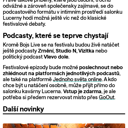
Právě takové příběhy, které jsou osobní, trochu
odvážné a zároveň společensky zajímavé, se do
podcastového formátu v intimním prostředí salonku
Lucerny hodí možná ještě víc než do klasické
festivalové debaty.
Podcasty, které se teprve chystají
Kromě Bojs Live se na festivalu budou živě natáčet
ještě podcasty
Zrnění, Studio N, Vizitka
nebo
politický podcast
Vlevo dole
.
Festivalové epizody bude možné
poslechnout nebo
zhlédnout na platformách jednotlivých podcastů
,
ale také na platformě
Jednoho světa online
. A kdo
chce být u natáčení osobně, může přijít přímo do
salonku kavárny Lucerna.
Vstup je zdarma
, je ale
potřeba si předem rezervovat místo přes
GoOut
.
Další novinky