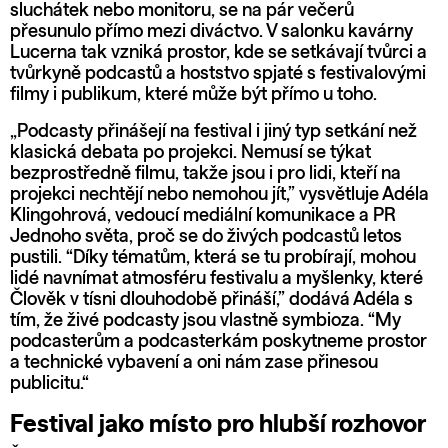
sluchátek nebo monitoru, se na pár večerů
přesunulo přímo mezi diváctvo. V salonku kavárny
Lucerna tak vzniká prostor, kde se setkávají tvůrci a
tvůrkyně podcastů a hoststvo spjaté s festivalovými
filmy i publikum, které může být přímo u toho.
„Podcasty přinášejí na festival i jiný typ setkání než
klasická debata po projekci. Nemusí se týkat
bezprostředně filmu, takže jsou i pro lidi, kteří na
projekci nechtějí nebo nemohou jít,” vysvětluje Adéla
Klingohrová, vedoucí mediální komunikace a PR
Jednoho světa, proč se do živých podcastů letos
pustili. “Díky tématům, která se tu probírají, mohou
lidé navnímat atmosféru festivalu a myšlenky, které
Člověk v tísni dlouhodobě přináší,” dodává Adéla s
tím, že živé podcasty jsou vlastně symbioza. “My
podcasterům a podcasterkám poskytneme prostor
a technické vybavení a oni nám zase přinesou
publicitu.“
Festival jako místo pro hlubší rozhovor