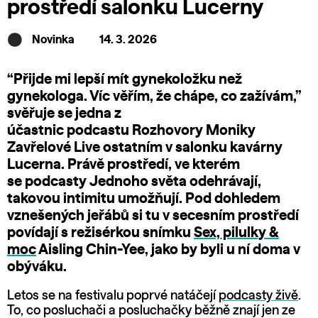
prostředí salonku Lucerny
Novinka
14. 3. 2026
“Přijde mi lepší mít gynekoložku než
gynekologa. Víc věřím, že chápe, co zažívám,”
svěřuje se jedna z
účastnic podcastu Rozhovory Moniky
Zavřelové Live ostatním v salonku kavárny
Lucerna. Právě prostředí, ve kterém
se podcasty Jednoho světa odehrávají,
takovou intimitu umožňují. Pod dohledem
vznešených jeřábů si tu v secesním prostředí
povídají s režisérkou snímku
Sex, pilulky &
moc
Aisling Chin-Yee, jako by byli u ní doma v
obýváku.
Letos se na festivalu poprvé natáčejí
podcasty živě
.
To, co posluchači a posluchačky běžně znají jen ze