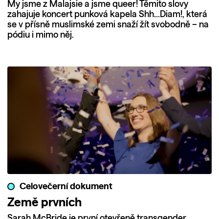
My jsme z Malajsie a jsme queer! Těmito slovy
zahajuje koncert punková kapela Shh…Diam!, která
se v přísně muslimské zemi snaží žít svobodně – na
pódiu i mimo něj.
Celovečerní dokument
Země prvních
Sarah McBride je první otevřeně transgender