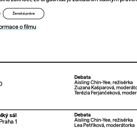
Ženská práva
formace o filmu
Debata
Aisling Chin-Yee, režisérka
0
Zuzana Kašparová, moderát
Terézia Ferjančeková, moder
Debata
lký sál
Aisling Chin-Yee, režisérka
Praha 1
Lea Petříková, moderátorka