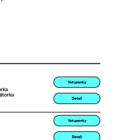
Vstupenky
orka
átorka
Detail
Vstupenky
Detail