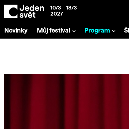
10/3—18/3
2027
Novinky
Můj festival
Program
Š