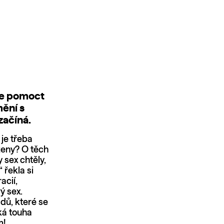
že pomoct
mění s
začíná.
je třeba
 ženy? O těch
 sex chtěly,
 řekla si
acií,
ý sex.
dů, které se
ká touha
m!