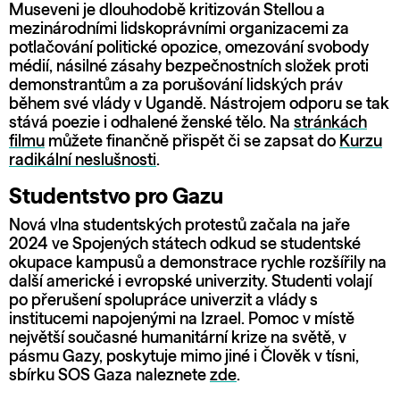
Museveni je dlouhodobě kritizován Stellou a
mezinárodními lidskoprávními organizacemi za
potlačování politické opozice, omezování svobody
médií, násilné zásahy bezpečnostních složek proti
demonstrantům a za porušování lidských práv
během své vlády v Ugandě. Nástrojem odporu se tak
stává poezie i odhalené ženské tělo. Na
stránkách
filmu
můžete finančně přispět či se zapsat do
Kurzu
radikální neslušnosti
.
Studentstvo pro Gazu
Nová vlna studentských protestů začala na jaře
2024 ve Spojených státech odkud se studentské
okupace kampusů a demonstrace rychle rozšířily na
další americké i evropské univerzity. Studenti volají
po přerušení spolupráce univerzit a vlády s
institucemi napojenými na Izrael. Pomoc v místě
největší současné humanitární krize na světě, v
pásmu Gazy, poskytuje mimo jiné i Člověk v tísni,
sbírku SOS Gaza naleznete
zde
.