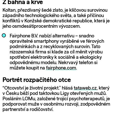
Z bahna a krve
Koltan, přezdívaný šedé zlato, je klíčovou surovinou
západního technologického světa, a také příčinou
konfliktů v Konžské demokratické republice, která je
jeho osmdesátiprocentním vývozcem.
Fairphone B.V. nabízí alternativu – snadno
opravitelné smartphony vyráběné ve férových
podmínkách a z recyklovaných surovin. Tato
nizozemská firma si klade za cíl měnit výrobu
spotřební elektroniky k sociálně a ekologicky
odpovědnému modelu. Nekrvavý telefon si
můžete koupit na
fairphone.com
.
Portrét rozpačitého otce
“Otcovství je životní projekt.” hlásá
tataweb.cz
, který
v Česku běží pod taktovkou Ligy otevřených mužů.
Posláním LOMu, založené trojicí psychoterapeutů, je
podporovat muže v osobnímu rozvoji, zodpovědném
partnerství a rodičovství.