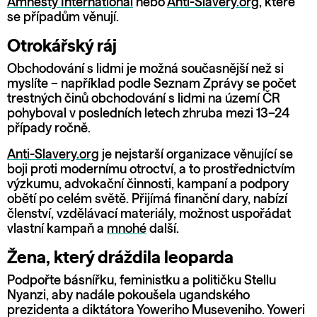
Amnesty International
nebo
Anti-Slavery.org
, které
se případům věnují.
Otrokářský ráj
Obchodování s lidmi je možná současnější než si
myslíte – například podle Seznam Zprávy se počet
trestných činů obchodování s lidmi na území ČR
pohyboval v posledních letech zhruba mezi 13–24
případy ročně.
Anti-Slavery.org
je nejstarší organizace věnující se
boji proti modernímu otroctví, a to prostřednictvím
výzkumu, advokační činnosti, kampaní a podpory
obětí po celém světě. Přijímá finanční dary, nabízí
členství, vzdělávací materiály, možnost uspořádat
vlastní kampaň a
mnohé
další.
Žena, který dráždila leoparda
Podpořte básnířku, feministku a političku Stellu
Nyanzi, aby nadále pokoušela ugandského
prezidenta a diktátora Yoweriho Museveniho. Yoweri