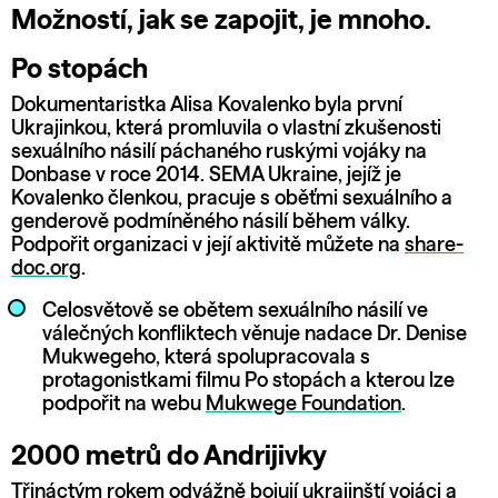
Možností, jak se zapojit, je mnoho.
Po stopách
Dokumentaristka Alisa Kovalenko byla první
Ukrajinkou, která promluvila o vlastní zkušenosti
sexuálního násilí páchaného ruskými vojáky na
Donbase v roce 2014. SEMA Ukraine, jejíž je
Kovalenko členkou, pracuje s oběťmi sexuálního a
genderově podmíněného násilí během války.
Podpořit organizaci v její aktivitě můžete na
share-
doc.org
.
Celosvětově se obětem sexuálního násilí ve
válečných konfliktech věnuje nadace Dr. Denise
Mukwegeho, která spolupracovala s
protagonistkami filmu Po stopách a kterou lze
podpořit na webu
Mukwege Foundation
.
2000 metrů do Andrijivky
Třináctým rokem odvážně bojují ukrajinští vojáci a