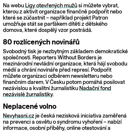
Na webu
Ligy otevřených mužů
si můžete vybrat,
kterou z aktivit organizace finančně podpořit nebo
které se zúčastnit – například projekt Patron
umožňuje stát se parťákem dítěti z dětského
domova, které dospělý vzor postrádá.
80 rozlícených novinářů
Svobodný tisk je nezbytným základem demokratické
společnosti. Reporters Without Borders je
mezinárodní nevládní organizace, která hájí svobodu
médií a chrání novináře před represí. Podpořit
můžete organizaci odběrem newsletteru nebo
finančním darem. V Česku potom pomáhá posilovat
nezávislou a kvalitní žurnalistiku
Nadační fond
nezávislé žurnalistiky
.
Neplacené volno
Nevyhasni.cz
je česká nezisková iniciativa zaměřená
na prevenci a osvětu o syndromu vyhoření – nabízí
informace, osobní příběhy, online otestování a