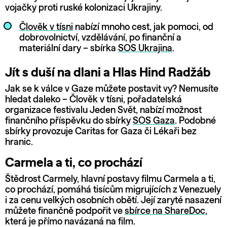
vojačky proti ruské kolonizaci Ukrajiny.
Člověk v tísni
nabízí mnoho cest, jak pomoci, od
dobrovolnictví, vzdělávání, po finanční a
materiální dary – sbírka
SOS Ukrajina
.
Jít s duší na dlani a Hlas Hind Radžáb
Jak se k válce v Gaze můžete postavit vy? Nemusíte
hledat daleko – Člověk v tísni, pořadatelská
organizace festivalu Jeden Svět, nabízí možnost
finančního příspěvku do sbírky
SOS Gaza
. Podobné
sbírky provozuje Caritas for Gaza či Lékaři bez
hranic.
Carmela a ti, co prochází
Štědrost Carmely, hlavní postavy filmu Carmela a ti,
co prochází, pomáhá tisícům migrujících z Venezuely
i za cenu velkých osobních obětí. Její zaryté nasazení
můžete finančně podpořit ve
sbírce na ShareDoc
,
která je přímo navázaná na film.