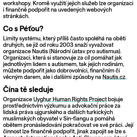
workshopy. Kromě využití jejich služeb lze organizaci
i finančně podpořit na uvedených webových
stránkách.
Co s Péťou?
Limity systému, který příliš často spoléhá na oběti
druhých, se již od roku 2003 snaží vyvažovat
organizace Nautis (Národní ústav pro autismus).
Organizaci, která si stanovuje za cíl pomáhat jak
jednotlivým lidem s autismem, tak jejich rodinám,
můžete podpořit jako dobrovolníci, finančním či
věcným darem, ale i dalšími způsoby na
Nautis.cz
.
Čína tě sleduje
Organizace
Uyghur Human Rights Project
bojuje
prostřednictvím výzkumu a advokační práce za
lidská práva ujgurského a dalších turkických
muslimských obyvatel v Sin-ťiangu a pomáhá
obětem pronásledování pokračovat ve své práci. Její
činnost lze finančně podpořit, jinak zapojit se lze s