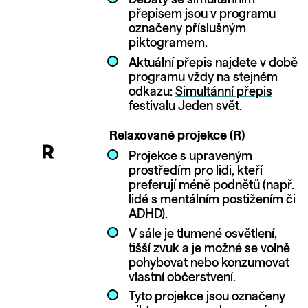
Debaty se simultánním
přepisem jsou v
programu
označeny příslušným
piktogramem.
Aktuální přepis najdete v době
programu vždy na stejném
odkazu:
Simultánní přepis
festivalu Jeden svět
.
Relaxované projekce (R)
Projekce s upraveným
prostředím pro lidi, kteří
preferují méně podnětů (např.
lidé s mentálním postižením či
ADHD).
V sále je tlumené osvětlení,
tišší zvuk a je možné se volně
pohybovat nebo konzumovat
vlastní občerstvení.
Tyto projekce jsou označeny