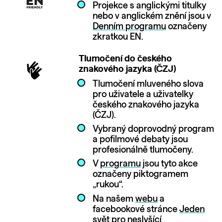
Projekce s anglickými titulky
nebo v anglickém znění jsou v
Denním programu
označeny
zkratkou EN.
Tlumočení do českého
znakového jazyka (ČZJ)
Tlumočení mluveného slova
pro uživatele a uživatelky
českého znakového jazyka
(ČZJ).
Vybraný doprovodný program
a pofilmové debaty jsou
profesionálně tlumočeny.
V
programu
jsou tyto akce
označeny piktogramem
„rukou“.
Na našem
webu
a
facebookové stránce
Jeden
svět pro neslyšící