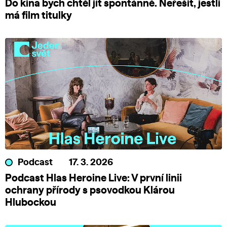
Do kina bych chtěl jít spontánně. Neřešit, jestli
má film titulky
Podcast
17. 3. 2026
Podcast Hlas Heroine Live: V první linii
ochrany přírody s psovodkou Klárou
Hlubockou