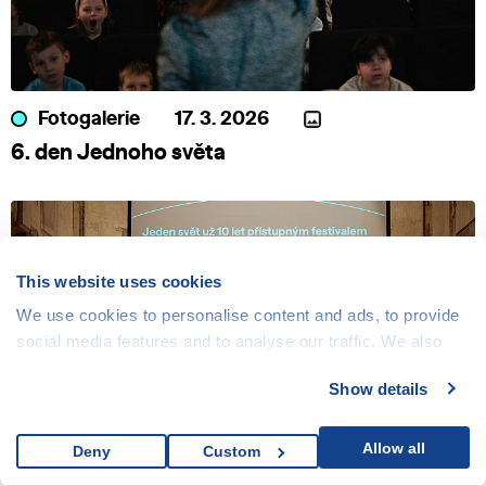
Fotogalerie
17. 3. 2026
6. den Jednoho světa
This website uses cookies
We use cookies to personalise content and ads, to provide
social media features and to analyse our traffic. We also
share information about your use of our site with our social
Show details
media, advertising and analytics partners who may
combine it with other information that you’ve provided to
them or that they’ve collected from your use of their
Allow all
Deny
Custom
Novinka
17. 3. 2026
services.