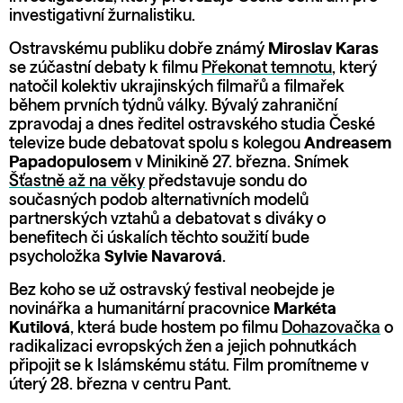
investigativní žurnalistiku.
Ostravskému publiku dobře známý
Miroslav Karas
se zúčastní debaty k filmu
Překonat temnotu
, který
natočil kolektiv ukrajinských filmařů a filmařek
během prvních týdnů války. Bývalý zahraniční
zpravodaj a dnes ředitel ostravského studia České
televize bude debatovat spolu s kolegou
Andreasem
Papadopulosem
v Minikině 27. března. Snímek
Šťastně až na věky
představuje sondu do
současných podob alternativních modelů
partnerských vztahů a debatovat s diváky o
benefitech či úskalích těchto soužití bude
psycholožka
Sylvie Navarová
.
Bez koho se už ostravský festival neobejde je
novinářka a humanitární pracovnice
Markéta
Kutilová
, která bude hostem po filmu
Dohazovačka
o
radikalizaci evropských žen a jejich pohnutkách
připojit se k Islámskému státu. Film promítneme v
úterý 28. března v centru Pant.