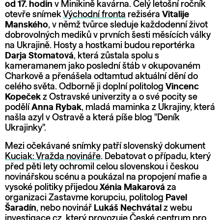
od 17. hodin
v Minikině kavárna. Celý letošní ročník
otevře snímek
Východní fronta
režiséra
Vitalije
Manského
, v němž tvůrce sleduje každodenní život
dobrovolných mediků v prvních šesti měsících války
na Ukrajině. Hosty a hostkami budou reportérka
Darja Stomatová
, která zůstala spolu s
kameramanem jako poslední štáb v okupovaném
Charkově a přenášela odtamtud aktuální dění do
celého světa. Odborně ji doplní politolog
Vincenc
Kopeček
z Ostravské univerzity a o své pocity se
podělí
Anna Rybak
, mladá maminka z Ukrajiny, která
našla azyl v Ostravě a která píše blog "Deník
Ukrajinky".
Mezi očekávané snímky patří slovenský dokument
Kuciak: Vražda novináře
. Debatovat o případu, který
před pěti lety ochromil celou slovenskou i českou
novinářskou scénu a poukázal na propojení mafie a
vysoké politiky přijedou
Xénia Makarová
za
organizaci Zastavme korupciu, politolog
Pavel
Šaradín
, nebo novinář
Lukáš Nechvátal
z webu
investigace.cz, který provozuje České centrum pro