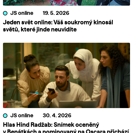
JS online
19. 5. 2026
Jeden svět online: Váš soukromý kinosál
světů, které jinde neuvidíte
JS online
30. 4. 2026
Hlas Hind Radžab: Snímek oceněný
v Benátkách a nominovaný na Oscara přichází