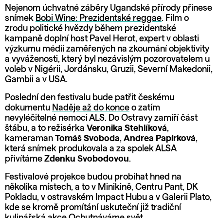
Nejenom úchvatné záběry Ugandské přírody přinese
snímek
Bobi Wine: Prezidentské reggae
. Film o
zrodu politické hvězdy během prezidentské
kampaně doplní host Pavel Herot, expert v oblasti
výzkumu médií zaměřených na zkoumání objektivity
a vyváženosti, který byl nezávislým pozorovatelem u
voleb v Nigérii, Jordánsku, Gruzii, Severní Makedonii,
Gambii a v USA.
Poslední den festivalu bude patřit českému
dokumentu
Naděje až do konce
o zatím
nevyléčitelné nemoci ALS. Do Ostravy zamíří část
štábu, a to režisérka
Veronika Stehlíková
,
kameraman
Tomáš Svoboda
,
Andrea Papírková
,
která snímek produkovala a za spolek ALSA
přivítáme
Zdenku Svobodovou
.
Festivalové projekce budou probíhat hned na
několika místech, a to v Minikině, Centru Pant, DK
Pokladu, v ostravském Impact Hubu a v Galerii Plato,
kde se kromě promítání uskuteční již tradiční
kulinářská akce
Ochutnáváme svět
.