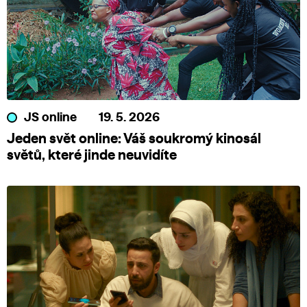
JS online
19. 5. 2026
Jeden svět online: Váš soukromý kinosál
světů, které jinde neuvidíte