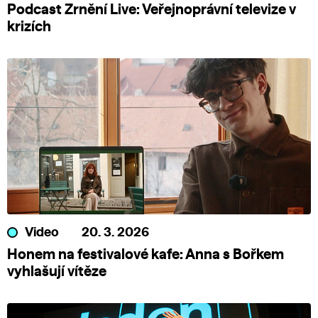
Podcast Zrnění Live: Veřejnoprávní televize v
krizích
Video
20. 3. 2026
Honem na festivalové kafe: Anna s Bořkem
vyhlašují vítěze