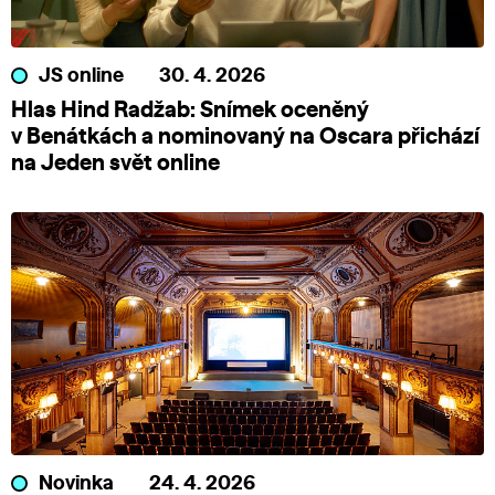
JS online
30. 4. 2026
Hlas Hind Radžab: Snímek oceněný
v Benátkách a nominovaný na Oscara přichází
na Jeden svět online
Novinka
24. 4. 2026