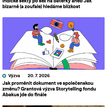
indické sekty po sex na baterky aneb Jak
bizarně (a zoufale) hledáme blízkost
Výzva
20. 7. 2026
Jak proměnit dokument ve společenskou
změnu? Grantová výzva Storytelling fondu
Abakus jde do finále