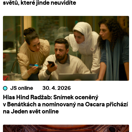
světů, které jinde neuvidíte
JS online
30. 4. 2026
Hlas Hind Radžab: Snímek oceněný
v Benátkách a nominovaný na Oscara přichází
na Jeden svět online