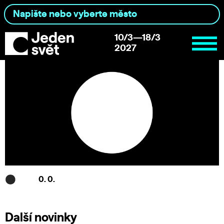
10/3—18/3
2027
0. 0.
Další novinky