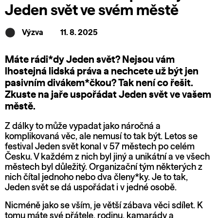
Jeden svět ve svém městě
Výzva
11. 8. 2025
Máte rádi*dy Jeden svět? Nejsou vám
lhostejná lidská práva a nechcete už být jen
pasivním divákem*čkou? Tak není co řešit.
Zkuste na jaře uspořádat Jeden svět ve vašem
městě.
Z dálky to může vypadat jako náročná a
komplikovaná věc, ale nemusí to tak být. Letos se
festival Jeden svět konal v 57 městech po celém
Česku. V každém z nich byl jiný a unikátní a ve všech
městech byl důležitý. Organizační tým některých z
nich čítal jednoho nebo dva členy*ky. Je to tak,
Jeden svět se dá uspořádat i v jedné osobě.
Nicméně jako se vším, je větší zábava věci sdílet. K
tomu máte své přátele, rodinu, kamarády a