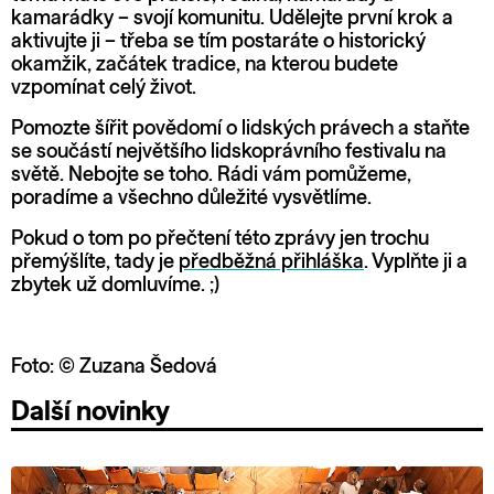
kamarádky – svojí komunitu. Udělejte první krok a
aktivujte ji – třeba se tím postaráte o historický
okamžik, začátek tradice, na kterou budete
vzpomínat celý život.
Pomozte šířit povědomí o lidských právech a staňte
se součástí největšího lidskoprávního festivalu na
světě. Nebojte se toho. Rádi vám pomůžeme,
poradíme a všechno důležité vysvětlíme.
Pokud o tom po přečtení této zprávy jen trochu
přemýšlíte, tady je
předběžná přihláška
. Vyplňte ji a
zbytek už domluvíme. ;)
Foto: © Zuzana Šedová
Další novinky