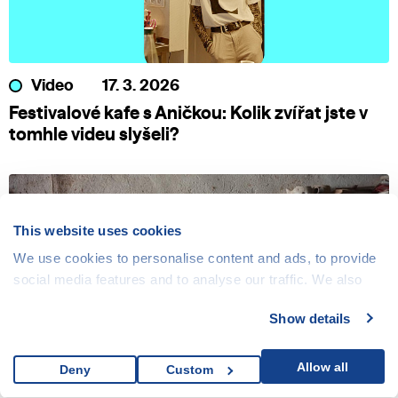
Video
17. 3. 2026
Festivalové kafe s Aničkou: Kolik zvířat jste v
tomhle videu slyšeli?
This website uses cookies
We use cookies to personalise content and ads, to provide
social media features and to analyse our traffic. We also
share information about your use of our site with our social
Show details
media, advertising and analytics partners who may
combine it with other information that you’ve provided to
them or that they’ve collected from your use of their
Allow all
Deny
Custom
services.
Novinka
17. 3. 2026