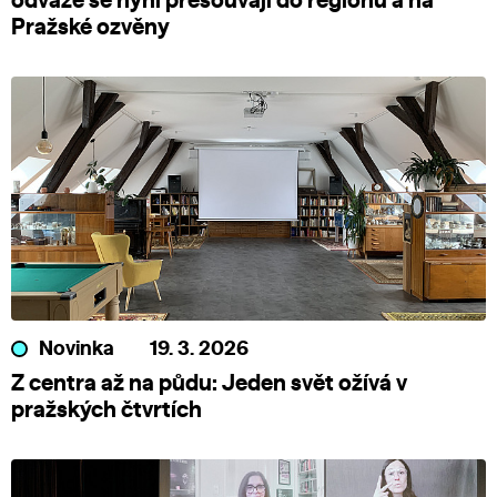
odvaze se nyní přesouvají do regionů a na
Pražské ozvěny
Novinka
19. 3. 2026
Z centra až na půdu: Jeden svět ožívá v
pražských čtvrtích