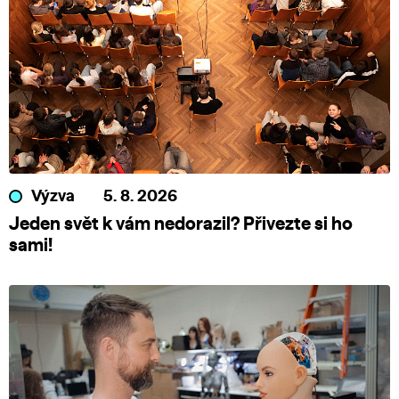
Výzva
5. 8. 2026
Jeden svět k vám nedorazil? Přivezte si ho
sami!