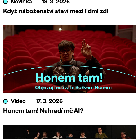
Novinka
18. 3. 2026
Když náboženství staví mezi lidmi zdi
Video
17. 3. 2026
Honem tam! Nahradí mě AI?