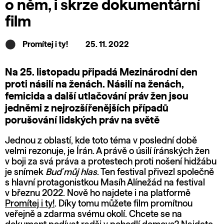
o něm, i skrze dokumentární
film
Promítej i ty!
25. 11. 2022
Na 25. listopadu připadá
Mezinárodní den
proti násilí na ženách
. Násilí na ženách,
femicida a další utlačování práv žen jsou
jedněmi z nejrozšířenějších případů
porušování lidských práv na světě
Jednou z oblastí, kde toto téma v poslední době
velmi rezonuje, je Írán. A právě o úsilí íránských žen
v boji za svá práva a protestech proti nošení hidžábu
je snímek
Buď můj hlas
. Ten festival přivezl společně
s hlavní protagonistkou Masíh Alínežád na festival
v březnu 2022. Nově ho najdete i na platformě
Promítej i ty!
.
Díky tomu můžete film promítnou
veřejně a zdarma svému okolí. Chcete se na