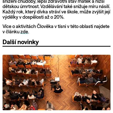
snížení chudoby, lepší zdravotní stav matek a nižší
dětskou úmrtnost. Vzdělávání také snižuje míru násilí.
Každý rok, který dívka stráví ve škole, může zvýšit její
výdělky v dospělosti až o 20%.
Více o aktivitách Člověka v tísni v této oblasti najdete
v článku
zde
.
Další novinky