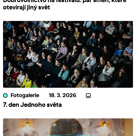
Dobrovolnictvo na festivalu: pár směn, které
otevírají jiný svět
Fotogalerie
18. 3. 2026
7. den Jednoho světa