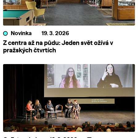
Novinka
19. 3. 2026
Z centra až na půdu: Jeden svět ožívá v
pražských čtvrtích