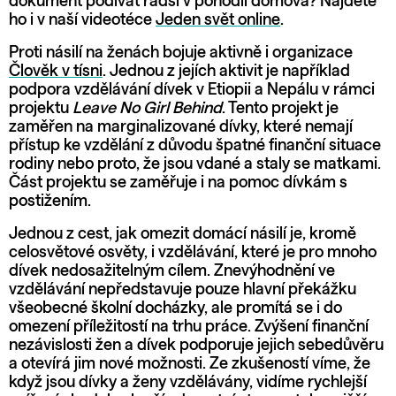
dokument podívat radši v pohodlí domova? Najdete
ho i v naší videotéce
Jeden svět online
.
Proti násilí na ženách bojuje aktivně i organizace
Člověk v tísni
. Jednou z jejích aktivit je například
podpora vzdělávání dívek v Etiopii a Nepálu v rámci
projektu
Leave No Girl Behind
. Tento projekt je
zaměřen na marginalizované dívky, které nemají
přístup ke vzdělání z důvodu špatné finanční situace
rodiny nebo proto, že jsou vdané a staly se matkami.
Část projektu se zaměřuje i na pomoc dívkám s
postižením.
Jednou z cest, jak omezit domácí násilí je, kromě
celosvětové osvěty, i vzdělávání, které je pro mnoho
dívek nedosažitelným cílem. Znevýhodnění ve
vzdělávání nepředstavuje pouze hlavní překážku
všeobecné školní docházky, ale promítá se i do
omezení příležitostí na trhu práce. Zvýšení finanční
nezávislosti žen a dívek podporuje jejich sebedůvěru
a otevírá jim nové možnosti. Ze zkušeností víme, že
když jsou dívky a ženy vzdělávány, vidíme rychlejší