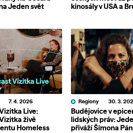
 na Jeden svět
kinosály v USA a Br
7. 4. 2026
Regiony
30. 3. 20
izitka Live:
Budějovice v epice
Vizitka živě
lidských práv: Jede
entu Homeless
přiváží Šimona Pá