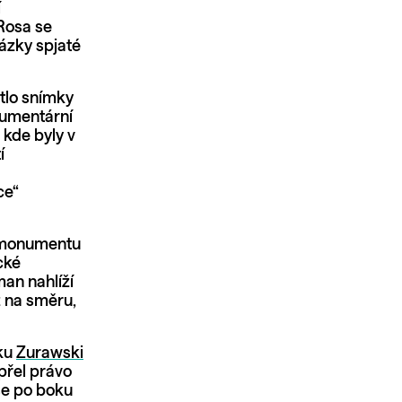
í
Rosa se
zky spjaté
ětlo snímky
kumentární
kde byly v
í
ce“
o monumentu
cké
man nahlíží
ž na směru,
mku
Zurawski
přel právo
se po boku