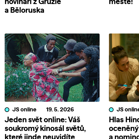
novináři z Gruzie
městě!
a Běloruska
JS online
19. 5. 2026
JS onlin
Jeden svět online: Váš
Hlas Hin
soukromý kinosál světů,
oceněný
které jinde neuvidíte
a nomin