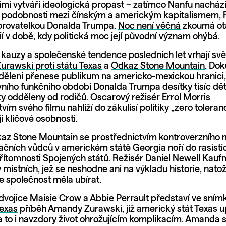
imi vytváří ideologická propast – zatímco Nanfu nacház
 podobnosti mezi čínským a americkým kapitalismem, 
orovatelkou Donalda Trumpa.
Noc není věčná
zkoumá otá
í v době, kdy politická moc její původní význam ohýbá.
é kauzy a společenské tendence posledních let vrhají sv
urawski proti státu Texas
a
Odkaz Stone Mountain
. Do
děleni
přenese publikum na americko-mexickou hranici, 
ního funkčního období Donalda Trumpa desítky tisíc dět
y odděleny od rodičů. Oscarový režisér Errol Morris
vím svého filmu nahlíží do zákulisí politiky „zero toleran
jí klíčové osobnosti.
az Stone Mountain
se prostřednictvím kontroverzníh
račních vůdců v americkém státě Georgia noří do rasisti
přítomnosti Spojených států. Režisér Daniel Newell Kauf
místních, jež se neshodne ani na výkladu historie, nato
e společnost měla ubírat.
dvojice Maisie Crow a Abbie Perrault představí ve sní
Texas
příběh Amandy Zurawski, jíž americký stát Texas u
 a to i navzdory život ohrožujícím komplikacím. Amanda 