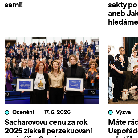
sami!
sekty po
aneb Jak
hledáme 
Ocenění
17. 6. 2026
Výzva
Sacharovovu cenu za rok
Máte rád
2025 získali perzekuovaní
Uspořáde