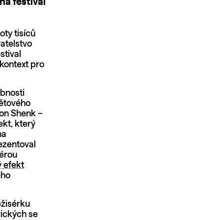
na festival
ty tisíců
atelstvo
stival
 kontext pro
bnosti
větového
Jon Shenk –
kt, který
na
ezentoval
 érou
 efekt
eho
ežisérku
ických se