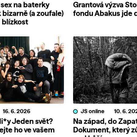
 sex na baterky
Grantová výzva Sto
 bizarně (a zoufale)
fondu Abakus jde d
blízkost
16. 6. 2026
JS online
10. 6. 20
i*y Jeden svět?
Na západ, do Zapat
jte ho ve vašem
Dokument, který z