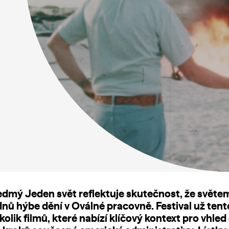
dmý Jeden svět reflektuje skutečnost, že světe
dnů hýbe dění v Oválné pracovně. Festival už ten
kolik filmů, které nabízí klíčový kontext pro vhled