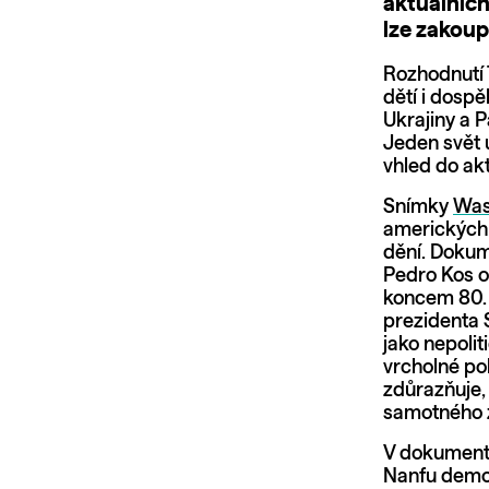
aktuálních
lze zakoupi
Rozhodnutí 
dětí i dosp
Ukrajiny a 
Jeden svět u
vhled do ak
Snímky
Was
amerických 
dění. Doku
Pedro Kos o
koncem 80. 
prezidenta 
jako nepolit
vrcholné po
zdůrazňuje,
samotného 
V dokumen
Nanfu demok