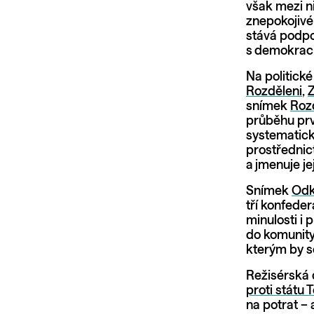
však mezi n
znepokojivé
stává podp
s demokraci
Na politick
Rozděleni
,
Z
snímek
Roz
průběhu prv
systematick
prostřednict
a jmenuje je
Snímek
Odk
tří konfede
minulosti i 
do komunity 
kterým by s
Režisérská 
proti státu 
na potrat –