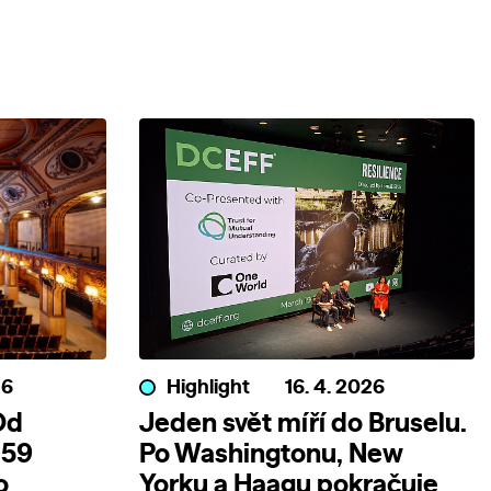
26
Highlight
16. 4. 2026
Od
Jeden svět míří do Bruselu.
 59
Po Washingtonu, New
o
Yorku a Haagu pokračuje