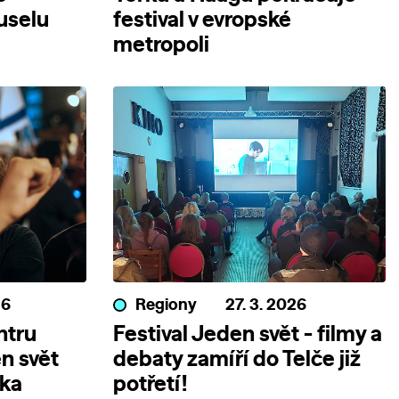
uselu
festival v evropské
metropoli
26
Regiony
27. 3. 2026
ntru
Festival Jeden svět - filmy a
n svět
debaty zamíří do Telče již
nka
potřetí!