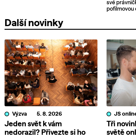
své právnič
pofilmovou 
Další novinky
Výzva
5. 8. 2026
JS onlin
Jeden svět k vám
Tři novi
nedorazil? Přivezte si ho
světě on