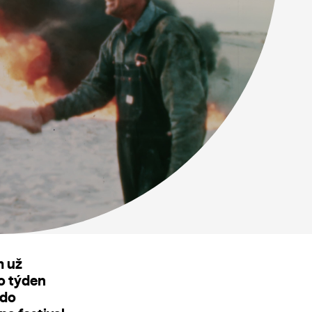
m už
to týden
 do