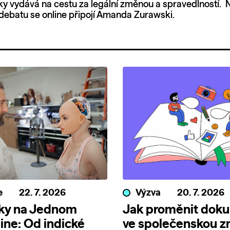
ky vydává na cestu za legální změnou a spravedlností. 
debatu se online připojí Amanda Zurawski.
e
22. 7. 2026
Výzva
20. 7. 2026
nky na Jednom
Jak proměnit dok
line: Od indické
ve společenskou 