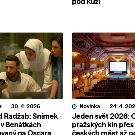
pod kůží
e
30. 4. 2026
Novinka
24. 4. 20
d Radžab: Snímek
Jeden svět 2026: 
 v Benátkách
pražských kin přes
ovaný na Oscara
českých měst až p