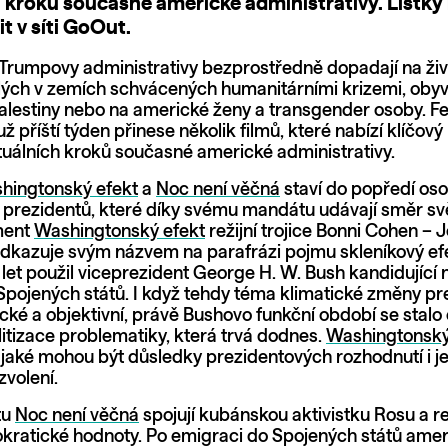
 kroků současné americké administrativy. Lístky 
t v síti GoOut.
Trumpovy administrativy bezprostředně dopadají na živo
ělých v zemích schvácených humanitárními krizemi, obyv
Palestiny nebo na americké ženy a transgender osoby. Fe
ž příští týden přinese několik filmů, které nabízí klíčový
tuálních kroků současné americké administrativy.
hingtonský efekt
a
Noc není věčná
staví do popředí oso
prezidentů, které díky svému mandátu udávají směr s
ment
Washingtonský efekt
režijní trojice Bonni Cohen – 
dkazuje svým názvem na parafrázi pojmu skleníkový efe
let použil viceprezident George H. W. Bush kandidující 
Spojených států. I když tehdy téma klimatické změny pr
ické a objektivní, právě Bushovo funkční období se stalo
litizace problematiky, která trvá dodnes.
Washingtonský
 jaké mohou být důsledky prezidentových rozhodnutí i j
zvolení.
tu
Noc není věčná
spojují kubánskou aktivistku Rosu a r
ratické hodnoty. Po emigraci do Spojených států amer