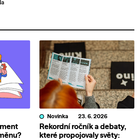
Na
Novinka
23. 6. 2026
ument
Rekordní ročník a debaty,
změnu?
které propojovaly světy: