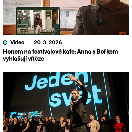
Video
20. 3. 2026
Honem na festivalové kafe: Anna s Bořkem
vyhlašují vítěze