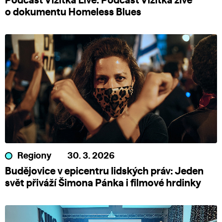
Podcast Vizitka Live: Podcast Vizitka živě
o dokumentu Homeless Blues
Regiony
30. 3. 2026
Budějovice v epicentru lidských práv: Jeden
svět přiváží Šimona Pánka i filmové hrdinky