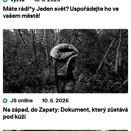
Výzva
16. 6. 2026
Máte rádi*y Jeden svět? Uspořádejte ho ve
vašem městě!
JS online
10. 6. 2026
Na západ, do Zapaty: Dokument, který zůstává
pod kůží