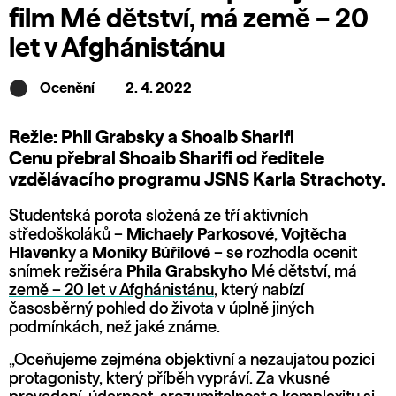
film Mé dětství, má země – 20
let v Afghánistánu
Ocenění
2. 4. 2022
Režie: Phil Grabsky a Shoaib Sharifi
Cenu přebral Shoaib Sharifi od ředitele
vzdělávacího programu JSNS Karla Strachoty.
Studentská porota složená ze tří aktivních
středoškoláků –
Michaely Parkosové
,
Vojtěcha
Hlavenk
y a
Moniky Búřilové
– se rozhodla ocenit
snímek režiséra
Phila Grabskyho
Mé dětství, má
země – 20 let v Afghánistánu
, který nabízí
časosběrný pohled do života v úplně jiných
podmínkách, než jaké známe.
„Oceňujeme zejména objektivní a nezaujatou pozici
protagonisty, který příběh vypráví. Za vkusné