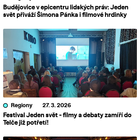
Budějovice v epicentru lidských práv: Jeden
svět přiváží Šimona Pánka i filmové hrdinky
Regiony
27. 3. 2026
Festival Jeden svět - filmy a debaty zamíří do
Telče již potřetí!