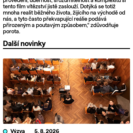
provedení, údernost, srozumitelnost a komplexitu si
tento film vítězství jistě zaslouží. Dotýká se totiž
mnoha realit běžného života, žijícího na východě od
nás, a tyto často překvapující reálie podává
přirozeným a poutavým způsobem,“ zdůvodňuje
porota.
Další novinky
Výzva
5. 8. 2026