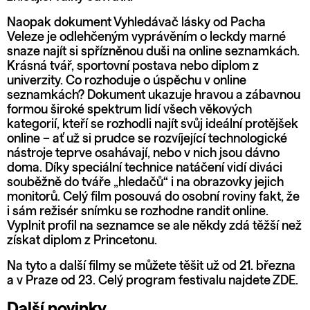
Naopak dokument
Vyhledávač lásky
od Pacha
Veleze je odlehčeným vyprávěním o leckdy marné
snaze najít si spřízněnou duši na online seznamkách.
Krásná tvář, sportovní postava nebo diplom z
univerzity. Co rozhoduje o úspěchu v online
seznamkách? Dokument ukazuje hravou a zábavnou
formou široké spektrum lidí všech věkových
kategorií, kteří se rozhodli najít svůj ideální protějšek
online – ať už si prudce se rozvíjející technologické
nástroje teprve osahávají, nebo v nich jsou dávno
doma. Díky speciální technice natáčení vidí diváci
souběžně do tváře „hledačů“ i na obrazovky jejich
monitorů. Celý film posouvá do osobní roviny fakt, že
i sám režisér snímku se rozhodne randit online.
Vyplnit profil na seznamce se ale někdy zdá těžší než
získat diplom z Princetonu.
Na tyto a další filmy se můžete těšit už od 21. března
a v Praze od 23. Celý program festivalu najdete
ZDE
.
Další novinky