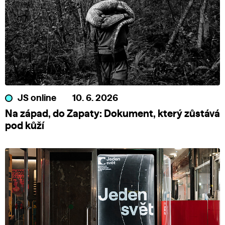
JS online
10. 6. 2026
Na západ, do Zapaty: Dokument, který zůstává
pod kůží