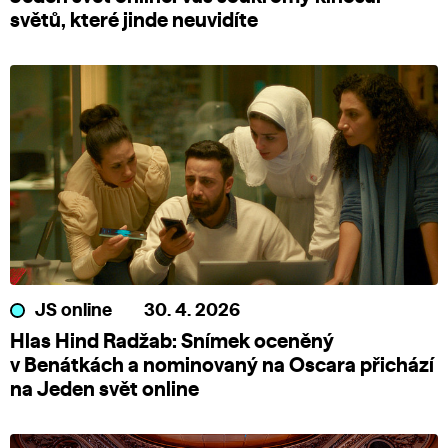
světů, které jinde neuvidíte
JS online
30. 4. 2026
Hlas Hind Radžab: Snímek oceněný
v Benátkách a nominovaný na Oscara přichází
na Jeden svět online