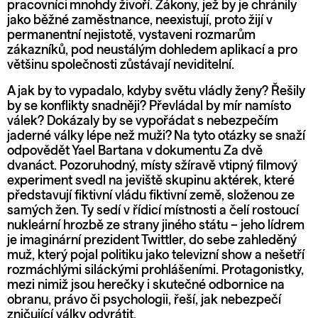
pracovníci mnohdy živoří. Zákony, jež by je chránily
jako běžné zaměstnance, neexistují, proto žijí v
permanentní nejistotě, vystaveni rozmarům
zákazníků, pod neustálým dohledem aplikací a pro
většinu společnosti zůstávají neviditelní.
A jak by to vypadalo, kdyby světu vládly ženy? Řešily
by se konflikty snadněji? Převládal by mír namísto
válek? Dokázaly by se vypořádat s nebezpečím
jaderné války lépe než muži? Na tyto otázky se snaží
odpovědět Yael Bartana v dokumentu
Za dvě
dvanáct
. Pozoruhodný, místy sžíravě vtipný filmový
experiment svedl na jeviště skupinu aktérek, které
představují fiktivní vládu fiktivní země, složenou ze
samých žen. Ty sedí v řídicí místnosti a čelí rostoucí
nukleární hrozbě ze strany jiného státu – jeho lídrem
je imaginární prezident Twittler, do sebe zahleděný
muž, který pojal politiku jako televizní show a nešetří
rozmáchlými siláckými prohlášeními. Protagonistky,
mezi nimiž jsou herečky i skutečné odbornice na
obranu, právo či psychologii, řeší, jak nebezpečí
zničující války odvrátit.