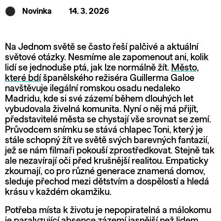
Novinka
14. 3. 2026
Na Jednom světě se často řeší palčivé a aktuální
světové otázky. Nesmíme ale zapomenout ani, kolik
lidí se jednoduše ptá, jak lze normálně žít.
Město,
které bdí
španělského režiséra Guillerma Galoe
navštěvuje ilegální romskou osadu nedaleko
Madridu, kde si své zázemí během dlouhých let
vybudovala živelná komunita. Nyní o něj má přijít,
představitelé města se chystají vše srovnat se zemí.
Průvodcem snímku se stává chlapec Toni, který je
stále schopný žít ve světě svých barevných fantazií,
jež se nám filmaři pokouší zprostředkovat. Stejně tak
ale nezavírají oči před krušnější realitou. Empaticky
zkoumají, co pro různé generace znamená domov,
sleduje přechod mezi dětstvím a dospělostí a hledá
krásu v každém okamžiku.
Potřeba místa k životu je nepopiratelná a málokomu
je paralyzující absence zázemí jasnější než lidem,