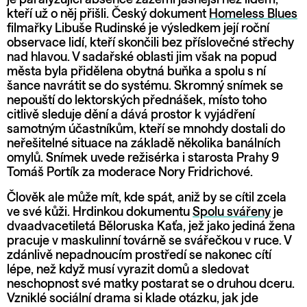
kteří už o něj přišli. Český dokument
Homeless Blues
filmařky Libuše Rudinské je výsledkem její roční
observace lidí, kteří skončili bez příslovečné střechy
nad hlavou. V sadařské oblasti jim však na popud
města byla přidělena obytná buňka a spolu s ní
šance navrátit se do systému. Skromný snímek se
nepouští do lektorských přednášek, místo toho
citlivě sleduje dění a dává prostor k vyjádření
samotným účastníkům, kteří se mnohdy dostali do
neřešitelné situace na základě několika banálních
omylů. Snímek uvede režisérka i starosta Prahy 9
Tomáš Portík za moderace Nory Fridrichové.
Člověk ale může mít, kde spát, aniž by se cítil zcela
ve své kůži. Hrdinkou dokumentu
Spolu svářeny
je
dvaadvacetiletá Běloruska Kaťa, jež jako jediná žena
pracuje v maskulinní továrně se svářečkou v ruce. V
zdánlivě nepadnoucím prostředí se nakonec cítí
lépe, než když musí vyrazit domů a sledovat
neschopnost své matky postarat se o druhou dceru.
Vzniklé sociální drama si klade otázku, jak jde