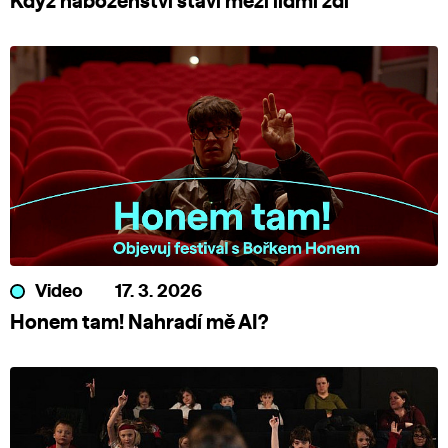
Když náboženství staví mezi lidmi zdi
Video
17. 3. 2026
Honem tam! Nahradí mě AI?