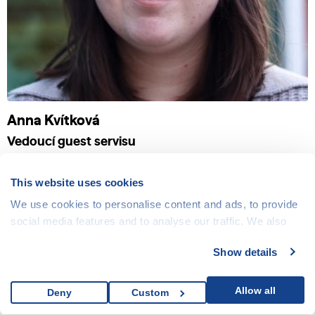
Anna Kvítková
Vedoucí guest servisu
anna.kvitkova@jedensvet.cz
This website uses cookies
We use cookies to personalise content and ads, to provide
social media features and to analyse our traffic. We also
share information about your use of our site with our social
Show details
media, advertising and analytics partners who may
combine it with other information that you’ve provided to
them or that they’ve collected from your use of their
Allow all
Deny
Custom
services.