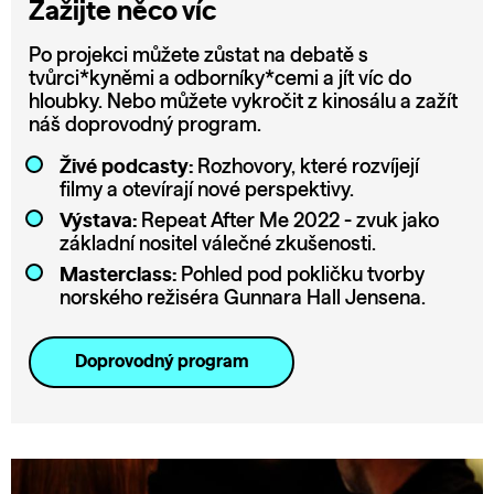
Zažijte něco víc
Po projekci můžete zůstat na debatě s
tvůrci*kyněmi a odborníky*cemi a jít víc do
hloubky. Nebo můžete vykročit z kinosálu a zažít
náš doprovodný program.
Živé podcasty:
Rozhovory, které rozvíjejí
filmy a otevírají nové perspektivy.
Výstava:
Repeat After Me 2022 - zvuk jako
základní nositel válečné zkušenosti.
Masterclass:
Pohled pod pokličku tvorby
norského režiséra Gunnara Hall Jensena.
Doprovodný program