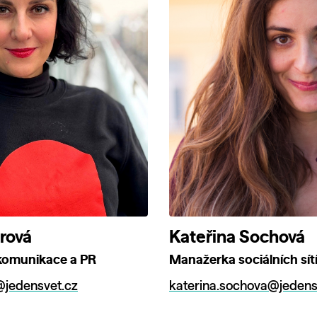
rová
Kateřina Sochová
 komunikace a PR
Manažerka sociálních sít
@jedensvet.cz
katerina.sochova@jedens