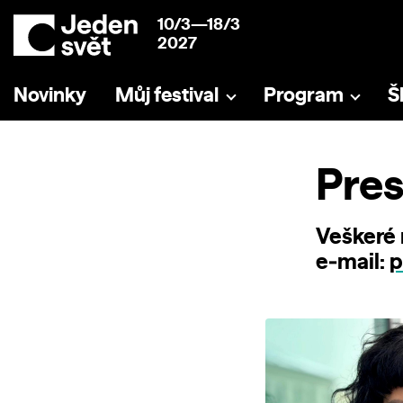
10/3—18/3
2027
Novinky
Můj festival
Program
Š
Pres
Veškeré 
e‑mail:
p