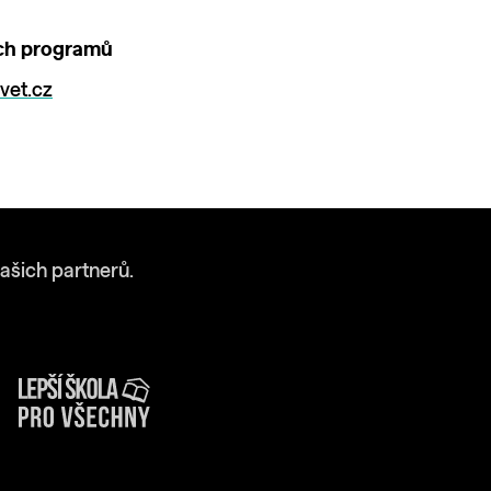
ích programů
vet.cz
ašich partnerů.