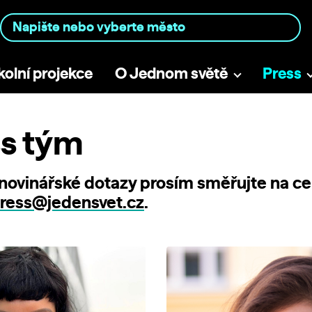
kolní projekce
O Jednom světě
Press
s tým
novinářské dotazy prosím směřujte na ce
ress@jedensvet.cz
.