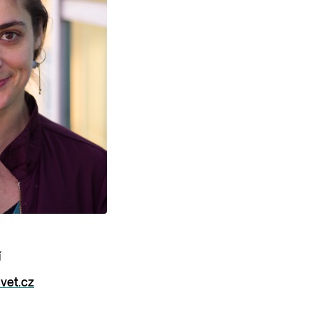
í
vet.cz