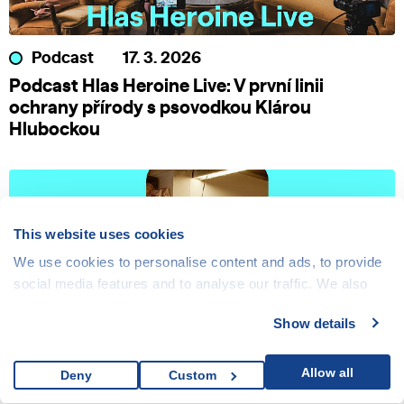
Podcast
17. 3. 2026
Podcast Hlas Heroine Live: V první linii
ochrany přírody s psovodkou Klárou
Hlubockou
This website uses cookies
We use cookies to personalise content and ads, to provide
social media features and to analyse our traffic. We also
share information about your use of our site with our social
Show details
media, advertising and analytics partners who may
combine it with other information that you’ve provided to
them or that they’ve collected from your use of their
Allow all
Deny
Custom
Video
17. 3. 2026
services.