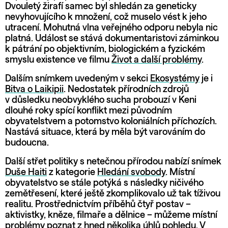
Dvouletý žirafí samec byl shledán za geneticky
nevyhovujícího k množení, což muselo vést k jeho
utracení. Mohutná vlna veřejného odporu nebyla nic
platná. Událost se stává dokumentaristovi záminkou
k pátrání po objektivním, biologickém a fyzickém
smyslu existence ve filmu
Život a další problémy
.
Dalším snímkem uvedeným v sekci
Ekosystémy
je i
Bitva o Laikipii
. Nedostatek přírodních zdrojů
v důsledku neobvyklého sucha probouzí v Keni
dlouhé roky spící konflikt mezi původním
obyvatelstvem a potomstvo koloniálních příchozích.
Nastává situace, která by měla být varováním do
budoucna.
Další střet politiky s netečnou přírodou nabízí snímek
Duše Haiti
z kategorie
Hledání svobody
. Místní
obyvatelstvo se stále potýká s následky ničivého
zemětřesení, které ještě zkomplikovalo už tak tíživou
realitu. Prostřednictvím příběhů čtyř postav –
aktivistky, kněze, filmaře a dělnice – můžeme místní
problémy poznat z hned několika úhlů pohledu. V