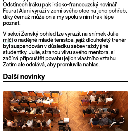
Odstínech Iráku
pak irácko-francouzský novinář
Feurat Alani vyráží v zemi svého otce na jeho pohřeb,
díky čemuž může on a my spolu s ním Irák lépe
poznat.
V sekci
Ženský pohled
lze vyrazit na snímek
Julie
mlčí
o nadějné mladé tenistce, jejíž dlouholetý trenér
byl suspendován v důsledku sebevraždy jiné
studentky. Julie, stranou vlivu svého mentora, si
začíná připouštět povahu jejich vlastního vztahu.
Zatím ale odolává, aby promluvila nahlas.
Další novinky