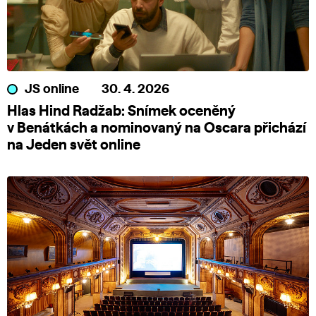
JS online
30. 4. 2026
Hlas Hind Radžab: Snímek oceněný
v Benátkách a nominovaný na Oscara přichází
na Jeden svět online