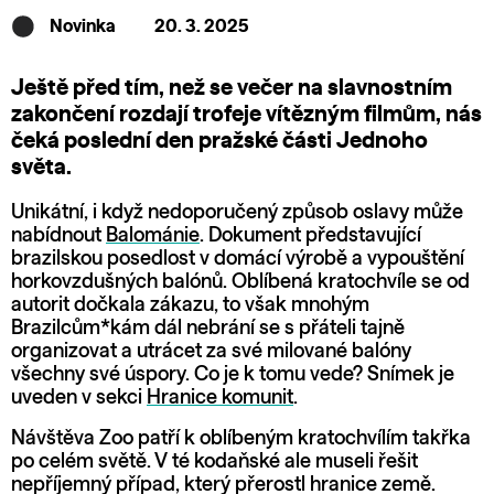
Novinka
20. 3. 2025
Ještě před tím, než se večer na slavnostním
zakončení rozdají trofeje vítězným filmům, nás
čeká poslední den pražské části Jednoho
světa.
Unikátní, i když nedoporučený způsob oslavy může
nabídnout
Balománie
. Dokument představující
brazilskou posedlost v domácí výrobě a vypouštění
horkovzdušných balónů. Oblíbená kratochvíle se od
autorit dočkala zákazu, to však mnohým
Brazilcům*kám dál nebrání se s přáteli tajně
organizovat a utrácet za své milované balóny
všechny své úspory. Co je k tomu vede? Snímek je
uveden v sekci
Hranice komunit
.
Návštěva Zoo patří k oblíbeným kratochvílím takřka
po celém světě. V té kodaňské ale museli řešit
nepříjemný případ, který přerostl hranice země.