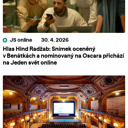
JS online
30. 4. 2026
Hlas Hind Radžab: Snímek oceněný
v Benátkách a nominovaný na Oscara přichází
na Jeden svět online