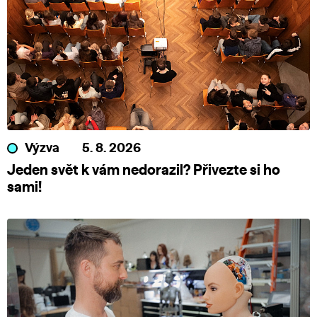
Výzva
5. 8. 2026
Jeden svět k vám nedorazil? Přivezte si ho
sami!