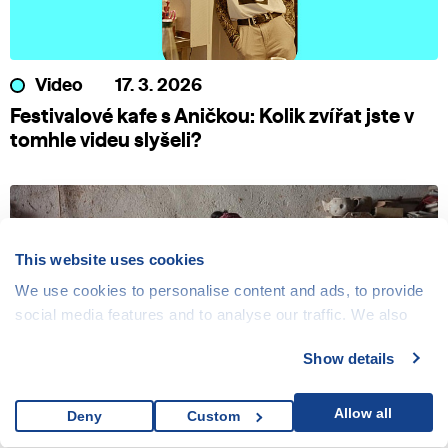
Video
17. 3. 2026
Festivalové kafe s Aničkou: Kolik zvířat jste v
tomhle videu slyšeli?
This website uses cookies
We use cookies to personalise content and ads, to provide
social media features and to analyse our traffic. We also
share information about your use of our site with our social
Show details
media, advertising and analytics partners who may
combine it with other information that you’ve provided to
them or that they’ve collected from your use of their
Allow all
Deny
Custom
Novinka
17. 3. 2026
services.