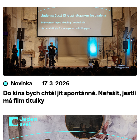
Novinka
17. 3. 2026
Do kina bych chtěl jít spontánně. Neřešit, jestli
má film titulky