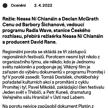
Ocenění
2. 4. 2022
Režie: Neasa Ní Chianáin a Declan McGrath
Cenu od Barbory Šichanové, vedoucí
programu Radia Wave, stanice Českého
rozhlasu, přebírá režisérka Neasa Ní Chianáin
a producent David Rane.
Regionální porota se skládá ze tří zástupců
regionálních festivalů. Porotcem nesmí být nikdo z
organizačního týmu, ale někdo, kdo je Jednomu
světu nakloněn a podporuje jej. Vítězný film je
zařazen do výběru dokumentů v programu Promítej i
ty! V porotě zasedli: Tomáš Dostálek, chotěbořský
pořadatel kulturních akcí a promítání z cyklu
Promítej i ty!, Pavel Mikoláš, zakládající člen festivalu
Jeden svět v Třebíči, a Petr Kuneš, dramaturg
Veřejného sálu Hraničář v Ústí nad Labem.
Na porotu nejvíce zapůsobil dokument
Platón z