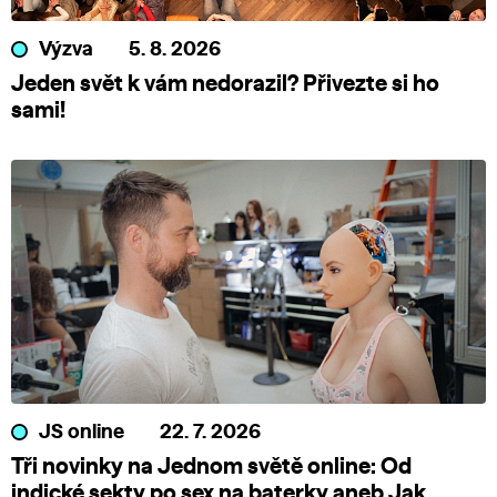
Výzva
5. 8. 2026
Jeden svět k vám nedorazil? Přivezte si ho
sami!
JS online
22. 7. 2026
Tři novinky na Jednom světě online: Od
indické sekty po sex na baterky aneb Jak