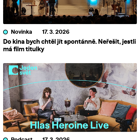
Novinka
17. 3. 2026
Do kina bych chtěl jít spontánně. Neřešit, jestli
má film titulky
Podcast
17. 3. 2026