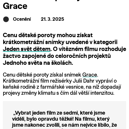
Grace
Ocenění
21. 3. 2025
Cenu dětské poroty mohou získat
krátkometrážní snímky uvedené v kategorii
Jeden svět dětem
. O vítězném filmu rozhoduje
žactvo zapojené do celoročních projektů
Jednoho světa na školách.
Cenu dětské poroty získal snímek
Grace
.
Krátkometrážní film režisérky Julii Dahr vypráví o
keňské rodině z farmářské vesnice, na níž dopadají
projevy změny klimatu s čím dál větší intenzitou.
„Vybrat jeden film ze sedmi, které jsme
viděli, bylo opravdu těžké! Na filmu, který
jsme nakonec zvolili, se nám nejvíce líbilo, že