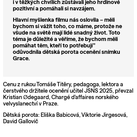
i v těžkých chvílích zůstávali jeho hrdinové
pozitivní a pomáhali si navzájem.
Hlavní myšlenka filmu nás oslovila – měli
bychom si vážit toho, co máme, protože ne
všude na světě mají lidé snadný život. Toto
téma je důležité a věříme, že bychom měli
pomáhat těm, kteří to potřebují”
odůvodnila dětská porota ocenění snímku
Grace.
Cenu z rukou Tomáše Titěry, pedagoga, lektora a
čerstvého držitele ocenění učitel JSNS 2025, převzal
Kristian Ødegaard, Chargé d'affaires norského
velvyslanectví v Praze.
Dětská porota: Eliška Babicová, Viktorie Jirgesová,
David Gallovič