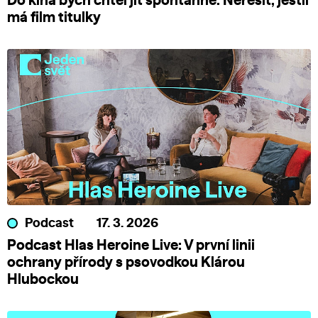
Do kina bych chtěl jít spontánně. Neřešit, jestli
má film titulky
Podcast
17. 3. 2026
Podcast Hlas Heroine Live: V první linii
ochrany přírody s psovodkou Klárou
Hlubockou