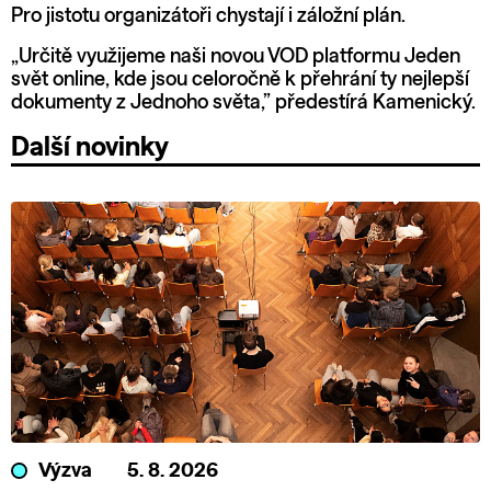
Pro jistotu organizátoři chystají i záložní plán.
„Určitě využijeme naši novou VOD platformu
Jeden
svět online
, kde jsou celoročně k přehrání ty nejlepší
dokumenty z Jednoho světa,” předestírá Kamenický.
Další novinky
Výzva
5. 8. 2026