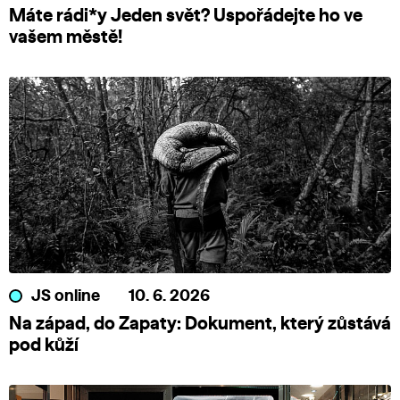
Máte rádi*y Jeden svět? Uspořádejte ho ve
vašem městě!
JS online
10. 6. 2026
Na západ, do Zapaty: Dokument, který zůstává
pod kůží