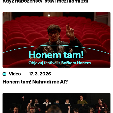
Když náboženství staví mezi lidmi zdi
Video
17. 3. 2026
Honem tam! Nahradí mě AI?