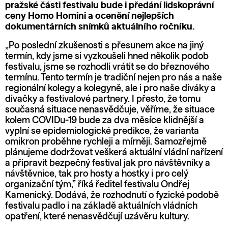
pražské části festivalu bude i předání lidskoprávní
ceny Homo Homini a ocenění nejlepších
dokumentárních snímků aktuálního ročníku.
„Po poslední zkušenosti s přesunem akce na jiný
termín, kdy jsme si vyzkoušeli hned několik podob
festivalu, jsme se rozhodli vrátit se do březnového
termínu. Tento termín je tradiční nejen pro nás a naše
regionální kolegy a kolegyně, ale i pro naše diváky a
divačky a festivalové partnery. I přesto, že tomu
současná situace nenasvědčuje, věříme, že situace
kolem COVIDu-19 bude za dva měsíce klidnější a
vyplní se epidemiologické predikce, že varianta
omikron proběhne rychleji a mírněji. Samozřejmě
plánujeme dodržovat veškerá aktuální vládní nařízení
a připravit bezpečný festival jak pro návštěvníky a
návštěvnice, tak pro hosty a hostky i pro celý
organizační tým,” říká ředitel festivalu Ondřej
Kamenický. Dodává, že rozhodnutí o fyzické podobě
festivalu padlo i na základě aktuálních vládních
opatření, které nenasvědčují uzávěru kultury.