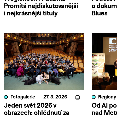
Promítá nejdiskutovanější
o dokum
i nejkrásnější tituly
Blues
Fotogalerie
27. 3. 2026
Regiony
Jeden svět 2026 v
Od AI po
obrazech: ohlédnutí za
nad Metu