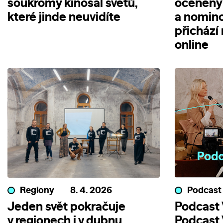
soukromý kinosál světů,
oceněný
které jinde neuvidíte
a nomin
přichází
online
Regiony
8. 4. 2026
Podcast
Jeden svět pokračuje
Podcast V
v regionech i v dubnu.
Podcast 