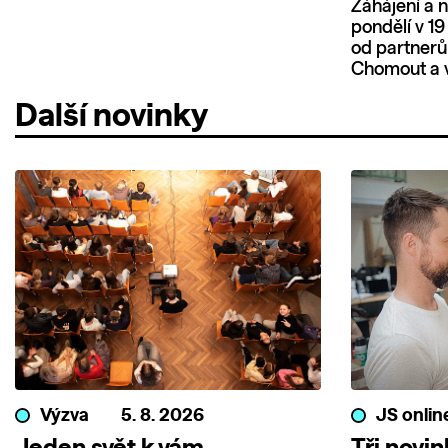
Záhájení a 
pondělí v 19
od partnerů
Chomout a v
Další novinky
Výzva
5. 8. 2026
JS onlin