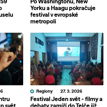
 59
Po Washingtonu, New
o
Yorku a Haagu pokračuje
uselu
festival v evropské
metropoli
26
Regiony
27. 3. 2026
ntru
Festival Jeden svět - filmy a
n svět
debaty zamíří do Telče již