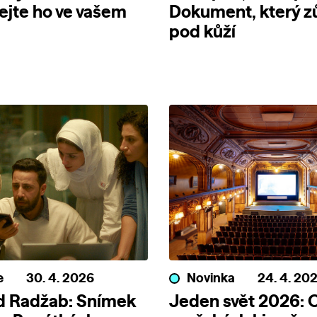
jte ho ve vašem
Dokument, který z
pod kůží
e
30. 4. 2026
Novinka
24. 4. 20
d Radžab: Snímek
Jeden svět 2026: 