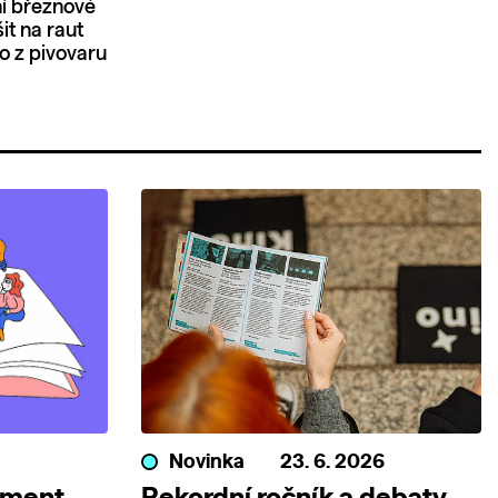
ní březnové
it na raut
o z pivovaru
Novinka
23. 6. 2026