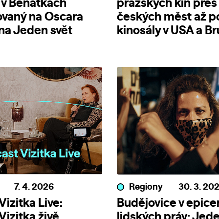
 v Benátkách
pražských kin přes
ovaný na Oscara
českých měst až p
 na Jeden svět
kinosály v USA a Br
7. 4. 2026
Regiony
30. 3. 20
izitka Live:
Budějovice v epice
Vizitka živě
lidských práv: Jede