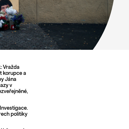
: Vražda
t korupce a
oby Jána
kazy v
ezveřejněné,
Investigace.
ech politiky