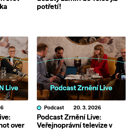
nka
potřetí!
26
Podcast
20. 3. 2026
ive:
Podcast Zrnění Live:
 not over
Veřejnoprávní televize v