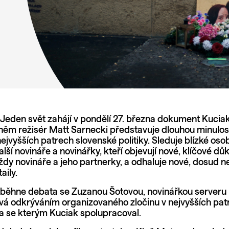
eden svět zahájí v pondělí 27. března dokument Kuciak
 něm režisér Matt Sarnecki představuje dlouhou minulos
ejvyšších patrech slovenské politiky. Sleduje blízké os
lší novináře a novinářky, kteří objevují nové, klíčové dů
ždy novináře a jeho partnerky, a odhaluje nové, dosud n
aily.
oběhne debata se Zuzanou Šotovou, novinářkou serveru 
vá odkrýváním organizovaného zločinu v nejvyšších patr
í a se kterým Kuciak spolupracoval.