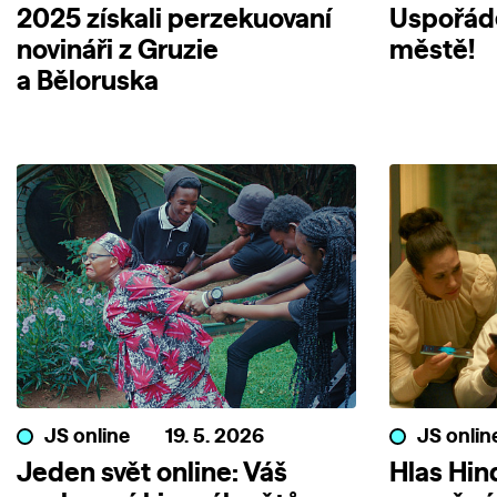
2025 získali perzekuovaní
Uspořáde
novináři z Gruzie
městě!
a Běloruska
JS online
19. 5. 2026
JS onlin
Jeden svět online: Váš
Hlas Hin