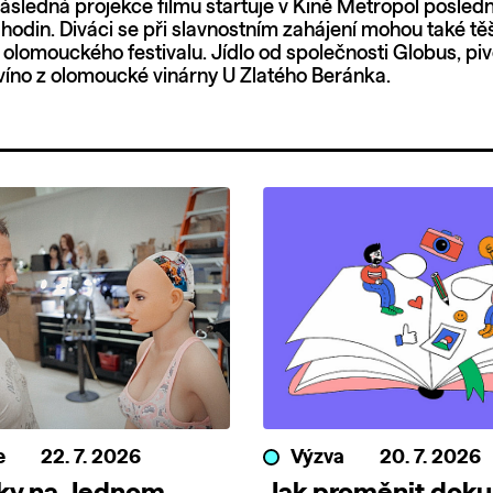
následná projekce filmu startuje v Kině Metropol posled
 hodin. Diváci se při slavnostním zahájení mohou také těš
 olomouckého festivalu. Jídlo od společnosti Globus, piv
íno z olomoucké vinárny U Zlatého Beránka.
e
22. 7. 2026
Výzva
20. 7. 2026