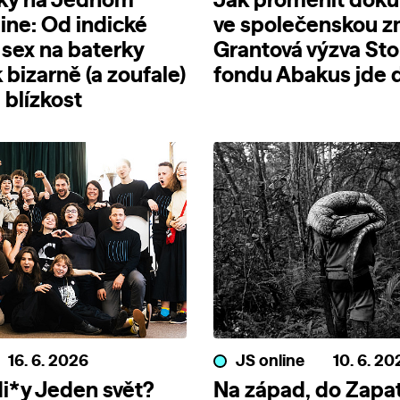
nky na Jednom
Jak proměnit dok
line: Od indické
ve společenskou 
 sex na baterky
Grantová výzva Sto
 bizarně (a zoufale)
fondu Abakus jde d
blízkost
16. 6. 2026
JS online
10. 6. 20
i*y Jeden svět?
Na západ, do Zapat