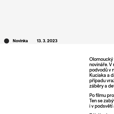
Novinka
13. 3. 2023
Olomoucký J
novináře. V
podvodů v n
Kuciaka a da
případu vra
záběry a det
Po filmu pr
Ten se zabý
i v podsvět