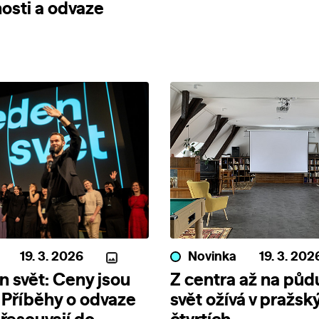
osti a odvaze
19. 3. 2026
Novinka
19. 3. 202
n svět: Ceny jsou
Z centra až na půd
 Příběhy o odvaze
svět ožívá v pražsk