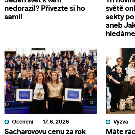
Jeden svět k vám
Tři novi
nedorazil? Přivezte si ho
světě on
sami!
sekty po
aneb Jak
hledáme 
Ocenění
17. 6. 2026
Výzva
Sacharovovu cenu za rok
Máte rád