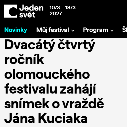
10/3—18/3
2027
Novinky
Můj festival
Program
Š
Dvacátý čtvrtý
ročník
olomouckého
festivalu zahájí
snímek o vraždě
Jána Kuciaka