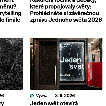
ument
Rekordní ročník a debaty,
změnu?
které propojovaly světy:
rytelling
Prohlédněte si závěrečnou
o finále
zprávu Jednoho světa 2026
26
Výzva
3. 6. 2026
y:
Jeden svět otevírá