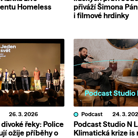
entu Homeless
přiváží Šimona Pá
i filmové hrdinky
26. 3. 2026
Podcast
24. 3. 20
 divoké řeky: Police
Podcast Studio N L
jí ožije příběhy o
Klimatická krize is