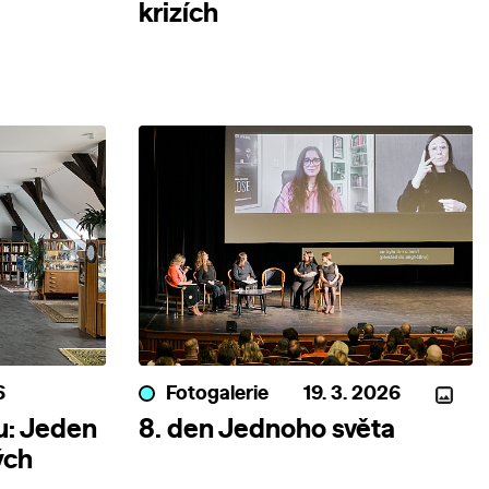
krizích
6
Fotogalerie
19. 3. 2026
u: Jeden
8. den Jednoho světa
ých