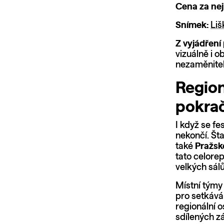
Cena za nej
Snímek:
Liš
Z vyjádření
vizuálně i o
nezaměnitel
Region
pokrač
I když se fe
nekončí. Št
také
Pražsk
tato celorep
velkých sálů
Místní týmy 
pro setkáván
regionální 
sdílených z