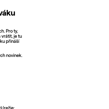
ýváku
h. Pro ty,
vrátit, je tu
ku přináší
ých novinek.
i
(režie: