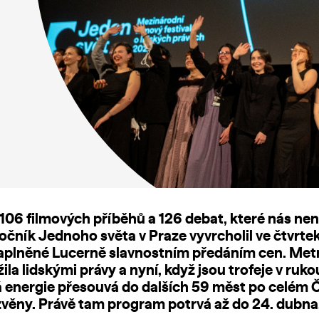
 106 filmových příběhů a 126 debat, které nás ne
 ročník Jednoho světa v Praze vyvrcholil ve čtvrtek
zaplněné Lucerně slavnostním předáním cen. Met
žila lidskými právy a nyní, když jsou trofeje v ruko
á energie přesouvá do dalších 59 měst po celém 
věny. Právě tam program potrvá až do 24. dubna