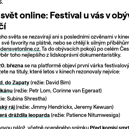
6.
svět online: Festival u vás v ob
čí
o světa se nezavírají ani s posledními ozvěnami v kinec
li své favority na plátně, nebo se chtějí k silným příběhům 
densvetonline.cz.
Ta do obývacích pokojů po celém Čes
ýběr toho nejlepšího z lidskoprávní dokumentaristiky.
0. března
se na platformě objeví první várka festivalov
ete na tituly, které letos v kinech rezonovaly nejvíce:
d, do Zapaty
(režie: David Bim)
ikánu
(režie: Petr Lom, Corinne van Egeraat)
ie: Subina Shrestha)
ký ráj
(režie: Jimmy Hendrickx, Jeremy Kewuan)
erá dráždila leoparda
(režie: Patience Nitumwesiga)
lmovou nálož, včetně oceněného snímku
Před komisí smrt