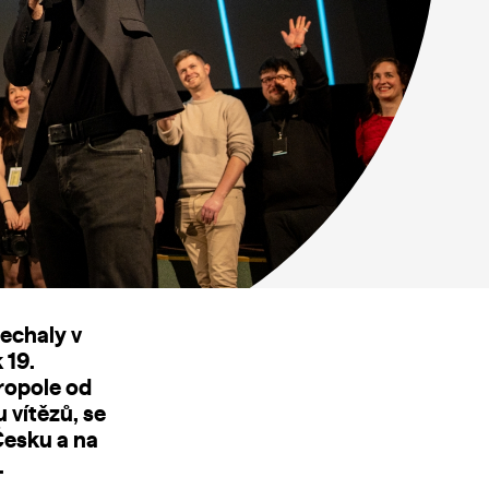
nechaly v
 19.
ropole od
u vítězů, se
Česku a na
.