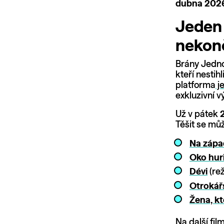
dubna 202
Jeden 
nekon
Brány Jednoh
kteří nestih
platforma
je
exkluzivní v
Už v pátek
2
Těšit se můž
Na zápa
Oko hur
Dévi
(rež
Otrokářs
Žena, kt
Na další fi