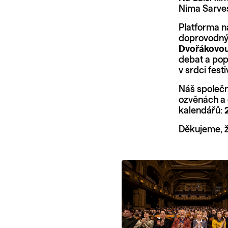
Nima Sarves
Platforma na
doprovodný 
Dvořákovo
debat a pop
v srdci fest
Náš společn
ozvěnách a o
kalendářů:
2
Děkujeme, že