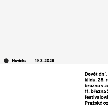
Novinka
19. 3. 2026
Devět dní,
klidu. 28.
března v 
11. března 
festivalov
Pražské oz