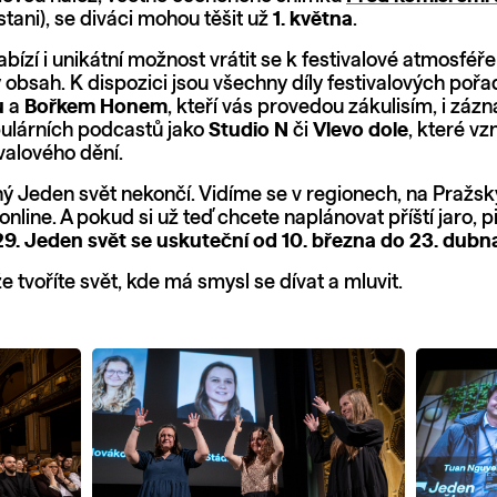
tani), se diváci mohou těšit už
1. května
.
bízí i unikátní možnost vrátit se k festivalové atmosféř
obsah. K dispozici jsou všechny díly festivalových pořa
u
a
Bořkem Honem
, kteří vás provedou zákulisím, i záz
ulárních podcastů jako
Studio N
či
Vlevo dole
, které vz
ivalového dění.
ý Jeden svět nekončí. Vidíme se v regionech, na Pražs
nline. A pokud si už teď chcete naplánovat příští jaro, pi
9. Jeden svět se uskuteční od 10. března do 23. dubn
 tvoříte svět, kde má smysl se dívat a mluvit.