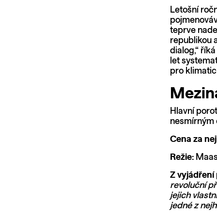
Letošní ročn
pojmenováva
teprve nade
republikou a
dialog,“ řík
let systema
pro klimatic
Meziná
Hlavní porot
nesmírným ci
Cena za nejl
Režie:
Maasj
Z vyjádření
revoluční p
jejich vlast
jedné z nejh