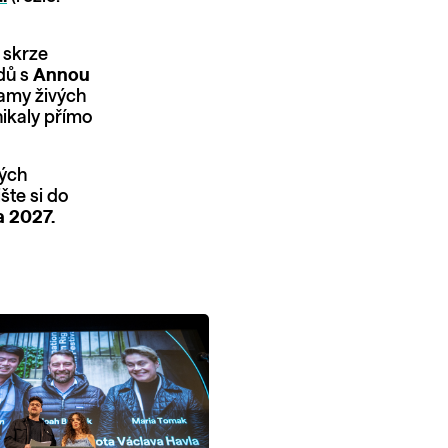
e skrze
dů s
Annou
namy živých
nikaly přímo
kých
šte si do
a 2027.