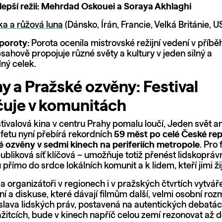
lepší režii: Mehrdad Oskouei a Soraya Akhlaghi
ka a růžová luna
(Dánsko, Írán, Francie, Velká Británie, 
 poroty:
Porota ocenila mistrovské režijní vedení v příbě
bsahově propojuje různé světy a kultury v jeden silný a
ný celek.
y a Pražské ozvěny: Festival
uje v komunitách
stivalová kina v centru Prahy pomalu loučí, Jeden svět a
afetu nyní přebírá rekordních
59 měst po celé České re
é ozvěny v sedmi kinech na periferiích metropole
. Pro 
ubliková síť klíčová – umožňuje totiž přenést lidskopráv
 přímo do srdce lokálních komunit a k lidem, kteří jimi žij
a organizátoři v regionech i v pražských čtvrtích vytváře
í a diskuse, které dávají filmům další, velmi osobní roz
oslava lidských práv, postavená na autentických debatác
ážitcích, bude v kinech napříč celou zemí rezonovat až 