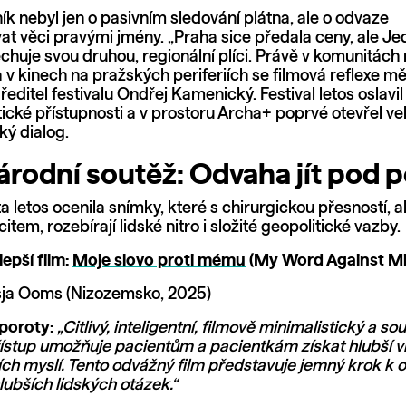
ík nebyl jen o pasivním sledování plátna, ale o odvaze
t věci pravými jmény. „Praha sice předala ceny, ale Je
chuje svou druhou, regionální plíci. Právě v komunitách
 v kinech na pražských periferiích se filmová reflexe měn
á ředitel festivalu Ondřej Kamenický. Festival letos oslavi
tické přístupnosti a v prostoru Archa+ poprvé otevřel v
ký dialog.
rodní soutěž: Odvaha jít pod 
a letos ocenila snímky, které s chirurgickou přesností, a
tem, rozebírají lidské nitro i složité geopolitické vazby.
epší film:
Moje slovo proti mému
(My Word Against Mi
a Ooms (Nizozemsko, 2025)
 poroty:
„Citlivý, inteligentní, filmově minimalistický a s
řístup umožňuje pacientům a pacientkám získat hlubší v
ních myslí. Tento odvážný film představuje jemný krok k 
lubších lidských otázek.“