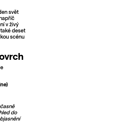
den svět
 napříč
í v živý
l také deset
elkou scénu
povrch
le
ne)
oučasně
hled do
objasnění