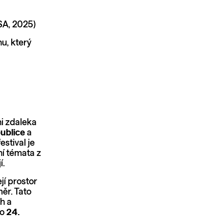
USA, 2025)
hu, který
ni zdaleka
publice
a
festival je
ní témata z
í.
jí prostor
měr. Tato
h a
do
24.