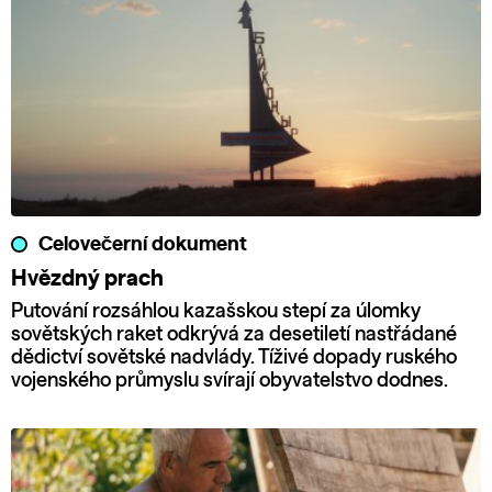
Celovečerní dokument
Hvězdný prach
Putování rozsáhlou kazašskou stepí za úlomky
sovětských raket odkrývá za desetiletí nastřádané
dědictví sovětské nadvlády. Tíživé dopady ruského
vojenského průmyslu svírají obyvatelstvo dodnes.