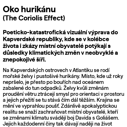
Oko hurikánu
(The Coriolis Effect)
Poeticko-katastrofická vizuální výprava do
Kapverdské republiky, kde se v kolébce
života i zkázy místní obyvatelé potýkají s
důsledky klimatických změn v neobvyklé a
znepokojivé šíři.
Na Kapverdských ostrovech v Atlantiku se rodí
mořské želvy i pustošivé hurikány. Místo, kde už roky
nepršelo, je přesto po bouřích nad oceánem
zabalené do tun odpadků. Želvy kvůli změnám
proudění větru ztrácejí smysl pro orientaci v prostoru
a jejich přežití se tu stává čím dál těžším. Krajina se
mění ve vyprahlou poušť. Zdánlivě apokalyptickou
realitu se snaží zachraňovat místní obyvatelé, kteří
se změnami klimatu svádějí boj Davida s Goliášem.
Jejich každodenní činy tak dávají naději na život