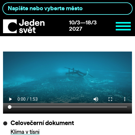
10/3—18/3
2027
Celovečerní dokument
Klima v tísni