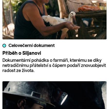
Celovečerní dokument
Příběh o Siljanovi
Dokumentární pohádka o farmáři, kterému se díky
netradičnímu přátelství s čápem podaří znovuobjevit
radost ze života.