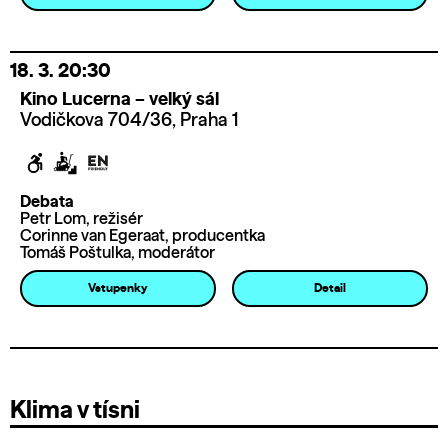
18. 3.
20:30
Kino Lucerna – velký sál
Vodičkova 704/36, Praha 1
Debata
Petr Lom, režisér
Corinne van Egeraat, producentka
Tomáš Poštulka, moderátor
Vstupenky
Detail
Klima v tísni