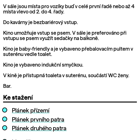
V sále jsou místa pro vozíky buď v celé první řadě nebo až 4
místa vlevo od 2. do 4. řady.
Do kavárny je bezbariérový vstup.
Kino umožňuje vstup se psem. V sále je preferováno při
vstupu se psem využít sedačky na balkoně.
Kino je baby-friendly a je vybaveno přebalovacím pultem v
suterénu vedle toalet.
Kino je vybaveno indukční smyčkou.
V kině je přístupná toaleta v suterénu, součástí WC ženy.
Bar.
Ke stažení
Plánek přízemí
Plánek prvního patra
Plánek druhého patra