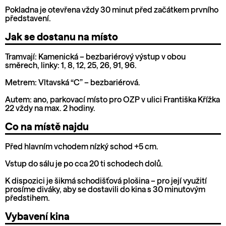
Pokladna je otevřena vždy 30 minut před začátkem prvního
představení.
Jak se dostanu na místo
Tramvají: Kamenická – bezbariérový výstup v obou
směrech, linky: 1, 8, 12, 25, 26, 91, 96.
Metrem: Vltavská “C” – bezbariérová.
Autem: ano, parkovací místo pro OZP v ulici Františka Křížka
22 vždy na max. 2 hodiny.
Co na místě najdu
Před hlavním vchodem nízký schod +5 cm.
Vstup do sálu je po cca 20 ti schodech dolů.
K dispozici je šikmá schodišťová plošina – pro její využití
prosíme diváky, aby se dostavili do kina s 30 minutovým
předstihem.
Vybavení kina