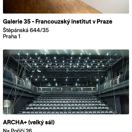
Galerie 35 - Francouzský institut v Praze
Štěpánská 644/35
Praha 1
ARCHA+ (velký sál)
Na Poříčí 26