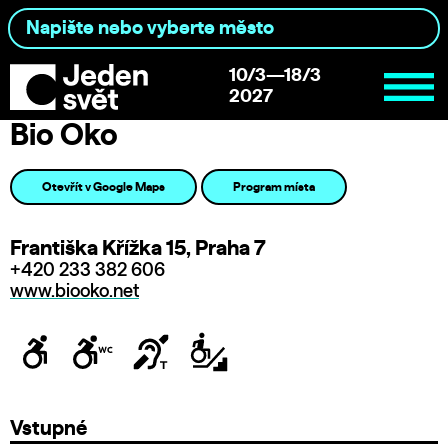
10/3—18/3
2027
Bio Oko
Otevřít v Google Maps
Program místa
Františka Křížka 15, Praha 7
+420 233 382 606
www.biooko.net
Vstupné