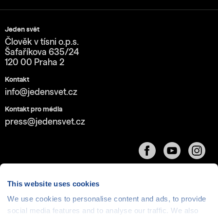
Jeden svět
Člověk v tísni o.p.s.
Šafaříkova 635/24
120 00 Praha 2
Kontakt
info@jedensvet.cz
Kontakt pro média
press@jedensvet.cz
This website uses cookies
We use cookies to personalise content and ads, to provide
social media features and to analyse our traffic. We also
Cookies
| © 1999-2026 Člověk v tísni o.p.s., web běží