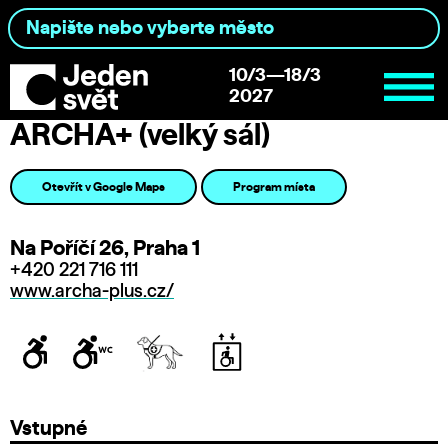
10/3—18/3
2027
ARCHA+ (velký sál)
Otevřít v Google Maps
Program místa
Na Poříčí 26, Praha 1
+420 221 716 111
www.archa-plus.cz/
Vstupné