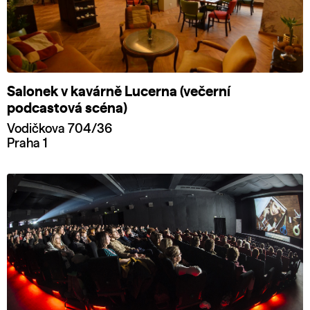
Salonek v kavárně Lucerna (večerní
podcastová scéna)
Vodičkova 704/36
Praha 1