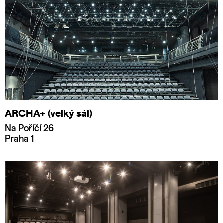
ARCHA+ (velký sál)
Na Poříčí 26
Praha 1