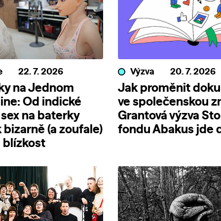
e
22. 7. 2026
Výzva
20. 7. 2026
nky na Jednom
Jak proměnit dok
line: Od indické
ve společenskou 
 sex na baterky
Grantová výzva Sto
 bizarně (a zoufale)
fondu Abakus jde d
blízkost