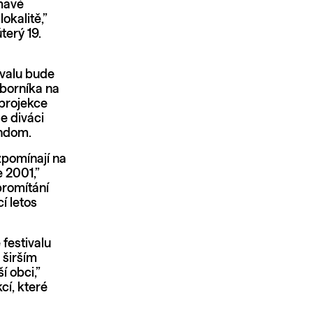
ímavé
lokalitě,”
terý 19.
ivalu bude
dborníka na
 projekce
e diváci
endom.
zpomínají na
 2001,”
promítání
í letos
festivalu
 širším
í obci,”
cí, které