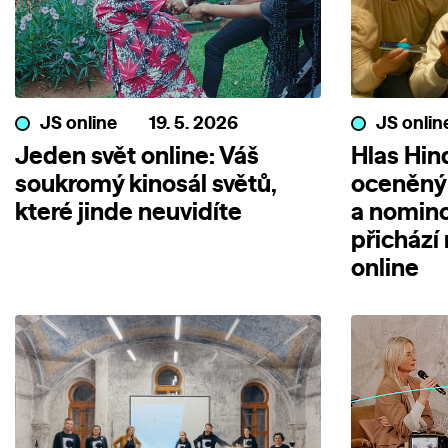
JS online
19. 5. 2026
JS onlin
Jeden svět online: Váš
Hlas Hin
soukromý kinosál světů,
oceněný
které jinde neuvidíte
a nomin
přichází
online