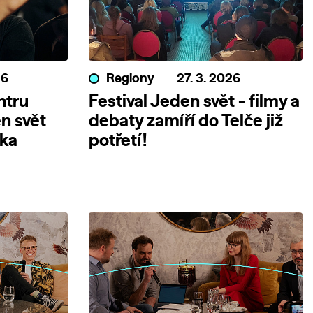
26
Regiony
27. 3. 2026
ntru
Festival Jeden svět - filmy a
n svět
debaty zamíří do Telče již
nka
potřetí!