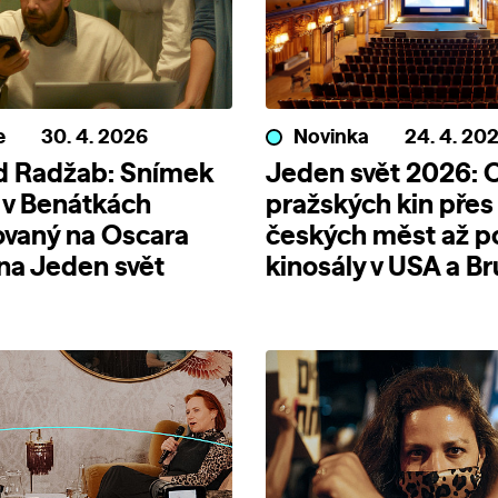
e
30. 4. 2026
Novinka
24. 4. 20
d Radžab: Snímek
Jeden svět 2026: 
 v Benátkách
pražských kin přes
ovaný na Oscara
českých měst až p
 na Jeden svět
kinosály v USA a Br