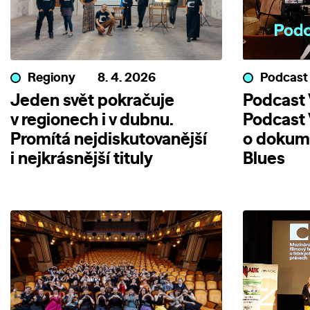
Regiony
8. 4. 2026
Podcast
Jeden svět pokračuje
Podcast V
v regionech i v dubnu.
Podcast 
Promítá nejdiskutovanější
o dokum
i nejkrásnější tituly
Blues