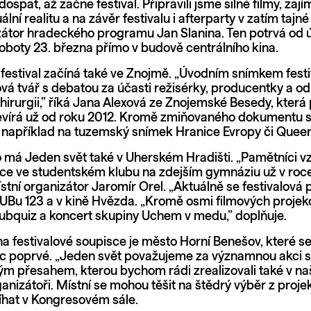
pat, až začne festival. Připravili jsme silné filmy, zaj
ální realitu a na závěr festivalu i afterparty v zatím tajné 
zátor hradeckého programu Jan Slanina. Ten potrvá od ú
oboty 23. března přímo v budově centrálního kina.
 festival začíná také ve Znojmě. „Úvodním snímkem fest
ová tvář s debatou za účasti režisérky, producentky a o
hirurgii,” říká Jana Alexová ze Znojemské Besedy, která
vírá už od roku 2012. Kromě zmiňovaného dokumentu s
 například na tuzemský snímek Hranice Evropy či Que
 má Jeden svět také v Uherském Hradišti. „Pamětníci v
kce ve studentském klubu na zdejším gymnáziu už v roce
ístní organizátor Jaromír Orel. „Aktuálně se festivalová 
HUBu 123 a v kině Hvězda. „Kromě osmi filmových projekc
bquiz a koncert skupiny Uchem v medu,” doplňuje.
 festivalové soupisce je město Horní Benešov, které se 
c poprvé. „Jeden svět považujeme za významnou akci s
m přesahem, kterou bychom rádi zrealizovali také v naš
rganizátoři. Místní se mohou těšit na štědrý výběr z projek
íhat v Kongresovém sále.