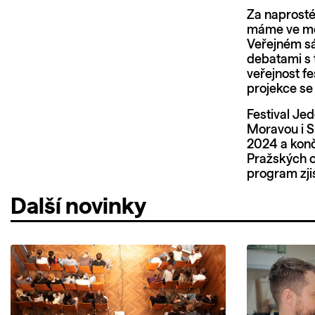
Za naprosté
máme ve měs
Veřejném s
debatami s 
veřejnost fe
projekce se
Festival Je
Moravou i S
2024 a konč
Pražských oz
program zji
Další novinky