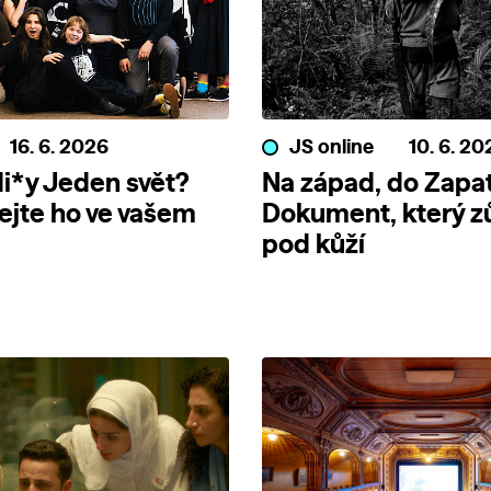
16. 6. 2026
JS online
10. 6. 20
i*y Jeden svět?
Na západ, do Zapat
jte ho ve vašem
Dokument, který z
pod kůží