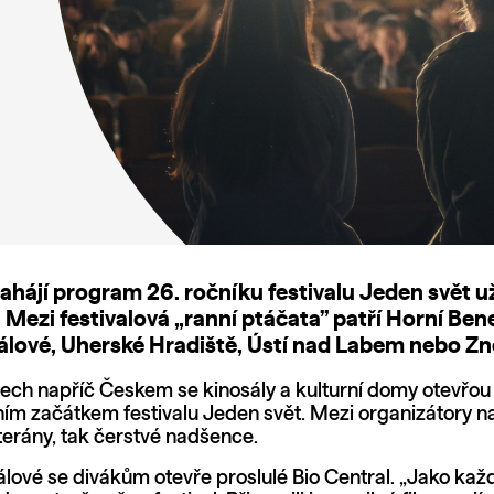
ahájí program 26. ročníku festivalu Jeden svět už
. Mezi festivalová „ranní ptáčata” patří Horní Ben
álové, Uherské Hradiště, Ústí nad Labem nebo Z
tech napříč Českem se kinosály a kulturní domy otevřou
lním začátkem festivalu Jeden svět. Mezi organizátory na
eterány, tak čerstvé nadšence.
álové se divákům otevře proslulé Bio Central. „Jako kaž