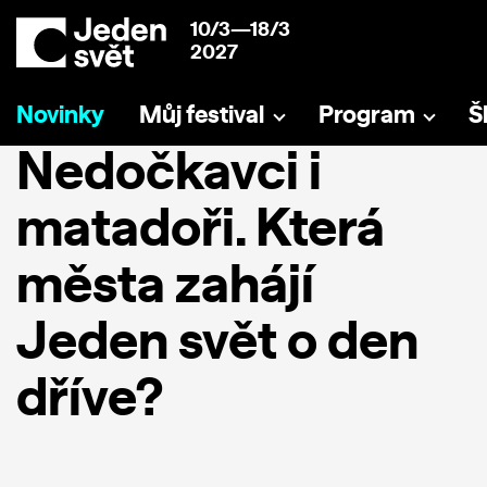
10/3—18/3
2027
Novinky
Můj festival
Program
Š
Nedočkavci i
matadoři. Která
města zahájí
Jeden svět o den
dříve?