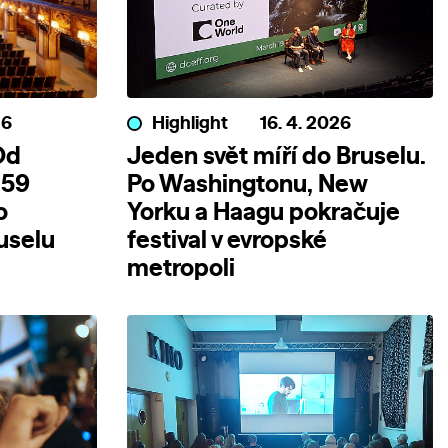
26
Highlight
16. 4. 2026
Od
Jeden svět míří do Bruselu.
 59
Po Washingtonu, New
o
Yorku a Haagu pokračuje
uselu
festival v evropské
metropoli