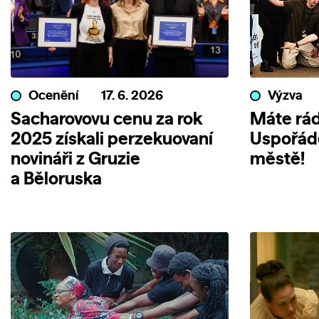
Ocenění
17. 6. 2026
Výzva
Sacharovovu cenu za rok
Máte rád
2025 získali perzekuovaní
Uspořáde
novináři z Gruzie
městě!
a Běloruska