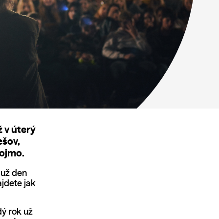
 v úterý
ešov,
nojmo.
 už den
jdete jak
dý rok už