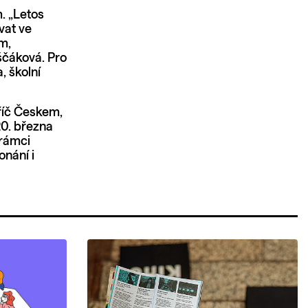
. „Letos
vat ve
m,
ščáková. Pro
, školní
příč Českem,
20. března
 rámci
onání i