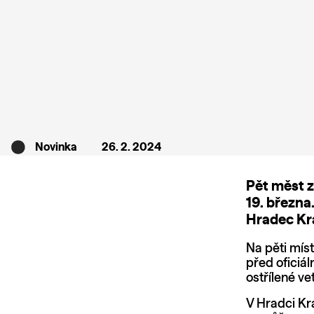
Novinka
26. 2. 2024
Pět měst z
19. března
Hradec Kr
Na pěti mís
před oficiá
ostřílené v
V Hradci Kr