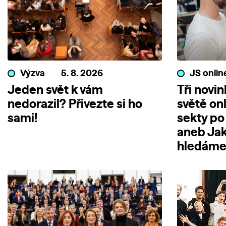
Výzva
5. 8. 2026
JS onlin
Jeden svět k vám
Tři novi
nedorazil? Přivezte si ho
světě on
sami!
sekty po
aneb Jak
hledáme 