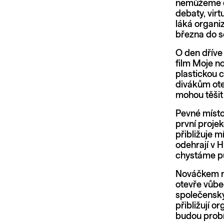
nemůžeme dos
debaty, virtu
láká organi
března do s
O den dříve
film Moje n
plastickou c
divákům ote
mohou těšit
Pevné místo
první proje
přibližuje m
odehrají v 
chystáme pu
Nováčkem na
otevře vůbe
společenský
přibližují o
budou prob