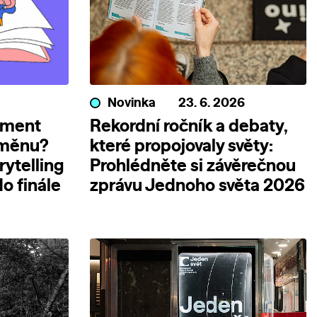
Novinka
23. 6. 2026
ument
Rekordní ročník a debaty,
změnu?
které propojovaly světy:
rytelling
Prohlédněte si závěrečnou
o finále
zprávu Jednoho světa 2026