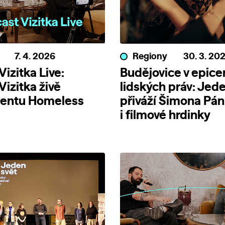
7. 4. 2026
Regiony
30. 3. 20
izitka Live:
Budějovice v epice
Vizitka živě
lidských práv: Jede
entu Homeless
přiváží Šimona Pá
i filmové hrdinky