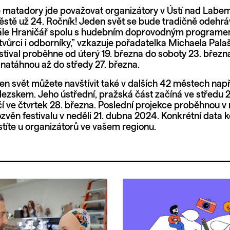
 matadory jde považovat organizátory v Ústí nad Labem
tě už 24. Ročník! Jeden svět se bude tradičně odehrá
ále Hraničář spolu s hudebním doprovodným programe
tvůrci i odborníky,” vzkazuje pořadatelka Michaela Pala
stival proběhne od úterý 19. března do soboty 23. března
 natáhnou až do středy 27. března.
den svět můžete navštívit také v dalších 42 městech na
lezskem. Jeho ústřední, pražská část začíná ve středu 
í ve čtvrtek 28. března. Poslední projekce proběhnou v
věn festivalu v neděli 21. dubna 2024. Konkrétní data k
stíte u organizátorů ve vašem regionu.