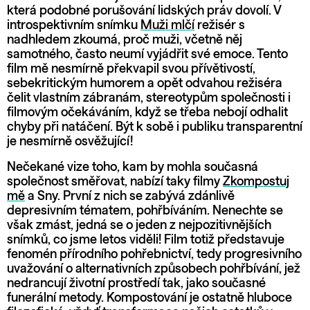
která podobné porušování lidských práv dovolí. V
introspektivním snímku
Muži mlčí
režisér s
nadhledem zkoumá, proč muži, včetně něj
samotného, často neumí vyjádřit své emoce. Tento
film mě nesmírně překvapil svou přívětivostí,
sebekritickým humorem a opět odvahou režiséra
čelit vlastním zábranám, stereotypům společnosti i
filmovým očekáváním, když se třeba nebojí odhalit
chyby při natáčení. Být k sobě i publiku transparentní
je nesmírně osvěžující!
Nečekané vize toho, kam by mohla současná
společnost směřovat, nabízí taky filmy
Zkompostuj
mě
a Sny. První z nich se zabývá zdánlivě
depresivním tématem, pohřbíváním. Nenechte se
však zmást, jedná se o jeden z nejpozitivnějších
snímků, co jsme letos viděli! Film totiž představuje
fenomén přírodního pohřebnictví, tedy progresivního
uvažování o alternativních způsobech pohřbívání, jež
nedrancují životní prostředí tak, jako současné
funerální metody. Kompostování je ostatně hluboce