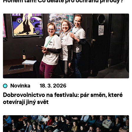
Honem tam! Co děláte pro ochranu přírody?
Novinka
18. 3. 2026
Dobrovolnictvo na festivalu: pár směn, které
otevírají jiný svět