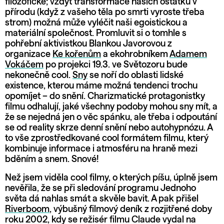
filozofické; vždyť transformace našich ostatků v
přírodu (když z vašeho těla po smrti vyroste třeba
strom) možná může vyléčit naši egoistickou a
materiální společnost. Promluvit si o tomhle s
pohřební aktivistkou Blankou Javorovou z
organizace
Ke kořenům
a ekohrobníkem
Adamem
Vokáčem
po projekci 19.3. ve Světozoru bude
nekonečně cool.
Sny
se noří do oblasti lidské
existence, kterou máme možná tendenci trochu
opomíjet – do snění. Charizmatické protagonistky
filmu odhalují, jaké všechny podoby mohou sny mít, a
že se nejedná jen o věc spánku, ale třeba i odpoutání
se od reality skrze denní snění nebo autohypnózu. A
to vše zprostředkované cool formátem filmu, který
kombinuje informace i atmosféru na hraně mezi
bděním a snem. Snové!
Než jsem viděla cool filmy, o kterých píšu, úplně jsem
nevěřila, že se při sledování programu Jednoho
světa dá nahlas smát a skvěle bavit. A pak přišel
Riverboom
, výbušný filmový deník z rozjitřené doby
roku 2002, kdy se režisér filmu Claude vydal na