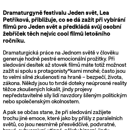
Dramaturgyně festivalu Jeden svět, Lea
Petříková, přibližuje, co se dá zažít při vybírání
filmů pro Jeden svět a předkládá svůj osobní
žebříček těch nejvíc cool filmů letošního
ročníku.
Dramaturgická práce na Jednom světě v člověku
generuje hodně pestré emocionální prožitky. Při
sledování desítek až stovek filmů máte totiž možnost
zažít si spolu s protagonisty*kami mnohé; často jsou
to velmi silné zkušenosti na hraně – bezpečí, života,
zákona. Někdy jsou to tvrdé doteky neúprosné reality
těžce zkoušených lokalit, jindy projevy
nepředstavitelné síly lidí navzdory šíleným politickým
nebo společenským okolnostem.
A pak se občas stane, že při sledování zažijete
trochu jiné emoce, které jako by přišly z paralelních
světů, co jsou nesmírně přesvědčivé, podvratné,