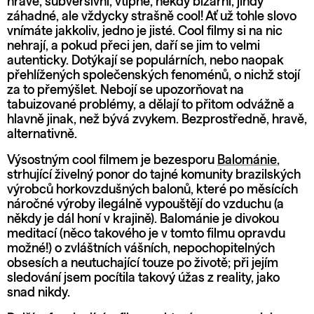
hravé, subversivní, vtipné, někdy bizarní, jindy
záhadné, ale vždycky strašně cool! Ať už tohle slovo
vnímáte jakkoliv, jedno je jisté. Cool filmy si na nic
nehrají, a pokud přeci jen, daří se jim to velmi
autenticky. Dotýkají se populárních, nebo naopak
přehlížených společenských fenoménů, o nichž stojí
za to přemýšlet. Nebojí se upozorňovat na
tabuizované problémy, a dělají to přitom odvážně a
hlavně jinak, než bývá zvykem. Bezprostředně, hravě,
alternativně.
Výsostným cool filmem je bezesporu
Balománie
,
strhující živelný ponor do tajné komunity brazilských
výrobců horkovzdušných balonů, které po měsících
náročné výroby ilegálně vypouštějí do vzduchu (a
někdy je dál honí v krajině). Balománie je divokou
meditací (něco takového je v tomto filmu opravdu
možné!) o zvláštních vášních, nepochopitelných
obsesích a neutuchající touze po životě; při jejím
sledování jsem pocítila takový úžas z reality, jako
snad nikdy.