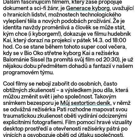
Dalším fascinujícím filmem, který zase propojuje
dokument a sci-fi žánr, je
Generace kyborg
, uvažující
o hranicích lidství, možnostech technologického
vylepšení těla a nových podobách prožívání. Že je
identita navždy proměnlivá a člověk se může stát,
kým chce (i kyborgem!), dokazuje ve filmu hudebník
Kai, který dorazí na projekci v pátek 14.3. od 18:00
hod. Co se stane během tohoto super cool večera,
kdy se v Bio Oko střetne kyborg Kai a režisérka
Balománie Sissel (ta promítá svůj film od 20:30), je už
nějakou dobu předmětem dohadů a fantazií v našem
programovém týmu.
Cool filmy se nebojí zabořit do osobních, často
obtížných zkušeností – a výsledkem jsou díla, která
můžou změnit svět i jeho společnost. Takovým
snímkem bezesporu je
Můj sextortion deník
, v němž
se odvážná režisérka Pati rozhodne mapovat svou
traumatickou zkušenost oběti vydírání odcizenými
explicitními fotografiemi. Film pomocí hravé vizuality
desktop prostředí a otevřenosti režisérky pátrá po
vinících a osvobozuje oběti od útlaku společnosti,