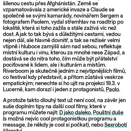
šílenou cestu přes Afghánistán. Země se
vzpamatovávala z americké invaze a Claude se
společně se svými kamarády, novinářem Sergem a
fotografem Paolem, vydal střemhlav na roadtrip po
lokalitě, která si toho zažila a stále zažívá víc než
dost. A jak to tak bývá s důležitými cestami, vedou
nejen dál, ale hlavně dovnitř, a tak se režisér velmi
vtipně i hluboce zamýšlí sám nad sebou, reflektuje
místní kulturu i vinu, kterou za mnohé nese Západ, a
dostává se do nitra toho, čím může být přátelství
pociťované k lidem, ale i kulturám a místům.
Riverboom je skutečně jedním z nejvtipnějších filmů,
co festival kdy představil, a přitom zůstává veskrze
empatickým; nenechte si ho ujít na projekci 19.3. v
Lucerně, kam dorazí i jeden z protagonistů,
Paolo
.
A protože takto dlouhý text už není cool, na závěr jen
suše doplním tipy na další cool filmy, které v
programu můžete najít:
D jako daleko
,
Pouštní duše
(s možná nejvíc cool protagonistkou programu a
message, že někdy je cool si počkat), nebo
Sexrobotí