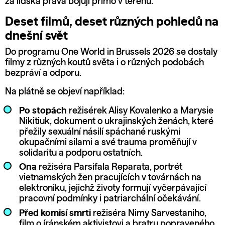
za lidská práva bojují přímo v terénu.
Deset filmů, deset různých pohledů na
dnešní svět
Do programu One World in Brussels 2026 se dostaly
filmy z různých koutů světa i o různých podobách
bezpráví a odporu.
Na plátně se objeví například:
Po stopách
režisérek Alisy Kovalenko a Marysie
Nikitiuk, dokument o ukrajinských ženách, které
přežily sexuální násilí spáchané ruskými
okupačními silami a své trauma proměňují v
solidaritu a podporu ostatních.
Ona
režiséra Parsifala Reparata, portrét
vietnamských žen pracujících v továrnách na
elektroniku, jejichž životy formují vyčerpávající
pracovní podmínky i patriarchální očekávání.
Před komisí smrti
režiséra Nimy Sarvestaniho,
film o íránském aktivistovi a bratru popraveného