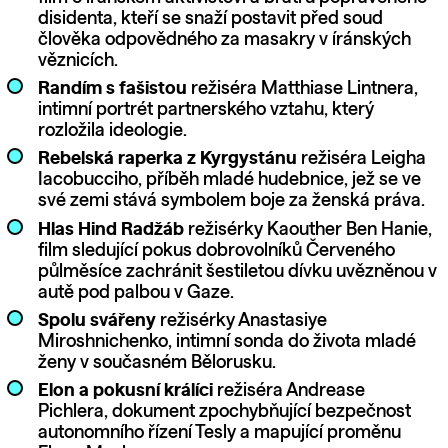
disidenta, kteří se snaží postavit před soud
člověka odpovědného za masakry v íránských
věznicích.
Randím s fašistou
režiséra Matthiase Lintnera,
intimní portrét partnerského vztahu, který
rozložila ideologie.
Rebelská raperka z Kyrgystánu
režiséra Leigha
Iacobucciho, příběh mladé hudebnice, jež se ve
své zemi stává symbolem boje za ženská práva.
Hlas Hind Radžáb
režisérky Kaouther Ben Hanie,
film sledující pokus dobrovolníků Červeného
půlměsíce zachránit šestiletou dívku uvězněnou v
autě pod palbou v Gaze.
Spolu svářeny
režisérky Anastasiye
Miroshnichenko, intimní sonda do života mladé
ženy v současném Bělorusku.
Elon a pokusní králíci
režiséra Andrease
Pichlera, dokument zpochybňující bezpečnost
autonomního řízení Tesly a mapující proměnu