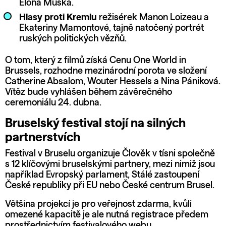
Elona Muska.
Hlasy proti Kremlu
režisérek Manon Loizeau a
Ekateriny Mamontové, tajně natočený portrét
ruských politických vězňů.
O tom, který z filmů získá Cenu One World in
Brussels, rozhodne mezinárodní porota ve složení
Catherine Absalom, Wouter Hessels a Nina Pániková.
Vítěz bude vyhlášen během závěrečného
ceremoniálu 24. dubna.
Bruselský festival stojí na silných
partnerstvích
Festival v Bruselu organizuje Člověk v tísni společně
s 12 klíčovými bruselskými partnery, mezi nimiž jsou
například Evropský parlament, Stálé zastoupení
České republiky při EU nebo České centrum Brusel.
Většina projekcí je pro veřejnost zdarma, kvůli
omezené kapacitě je ale nutná registrace předem
prostřednictvím
festivalového webu
.