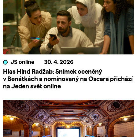
JS online
30. 4. 2026
Hlas Hind Radžab: Snímek oceněný
v Benátkách a nominovaný na Oscara přichází
na Jeden svět online