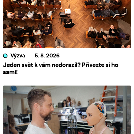
Výzva
5. 8. 2026
Jeden svět k vám nedorazil? Přivezte si ho
sami!