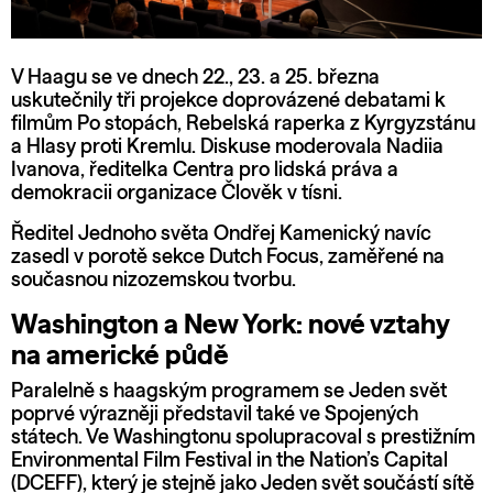
V Haagu se ve dnech 22., 23. a 25. března
uskutečnily tři projekce doprovázené debatami k
filmům Po stopách, Rebelská raperka z Kyrgyzstánu
a Hlasy proti Kremlu. Diskuse moderovala Nadiia
Ivanova, ředitelka Centra pro lidská práva a
demokracii organizace Člověk v tísni.
Ředitel Jednoho světa Ondřej Kamenický navíc
zasedl v porotě sekce Dutch Focus, zaměřené na
současnou nizozemskou tvorbu.
Washington a New York: nové vztahy
na americké půdě
Paralelně s haagským programem se Jeden svět
poprvé výrazněji představil také ve Spojených
státech. Ve Washingtonu spolupracoval s prestižním
Environmental Film Festival in the Nation’s Capital
(DCEFF), který je stejně jako Jeden svět součástí sítě