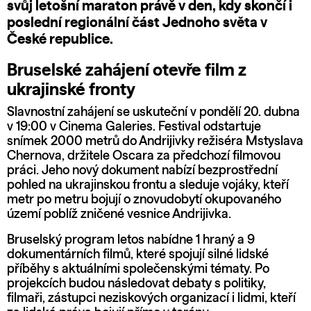
svůj letošní maraton právě v den, kdy skončí i
poslední regionální část Jednoho světa v
České republice.
Bruselské zahájení otevře film z
ukrajinské fronty
Slavnostní zahájení se uskuteční v pondělí 20. dubna
v 19:00 v Cinema Galeries. Festival odstartuje
snímek 2000 metrů do Andrijivky režiséra Mstyslava
Chernova, držitele Oscara za předchozí filmovou
práci. Jeho nový dokument nabízí bezprostřední
pohled na ukrajinskou frontu a sleduje vojáky, kteří
metr po metru bojují o znovudobytí okupovaného
území poblíž zničené vesnice Andrijivka.
Bruselský program letos nabídne 1 hraný a 9
dokumentárních filmů, které spojují silné lidské
příběhy s aktuálními společenskými tématy. Po
projekcích budou následovat debaty s politiky,
filmaři, zástupci neziskových organizací i lidmi, kteří