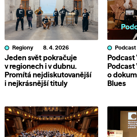
Regiony
8. 4. 2026
Podcast
Jeden svět pokračuje
Podcast V
v regionech i v dubnu.
Podcast 
Promítá nejdiskutovanější
o dokum
i nejkrásnější tituly
Blues