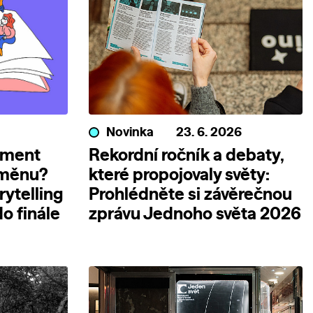
Novinka
23. 6. 2026
ument
Rekordní ročník a debaty,
změnu?
které propojovaly světy:
rytelling
Prohlédněte si závěrečnou
o finále
zprávu Jednoho světa 2026