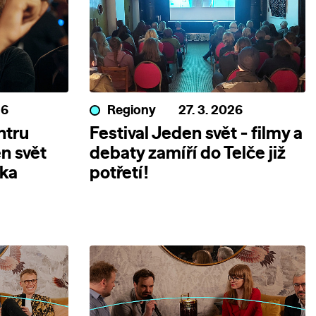
26
Regiony
27. 3. 2026
ntru
Festival Jeden svět - filmy a
n svět
debaty zamíří do Telče již
nka
potřetí!