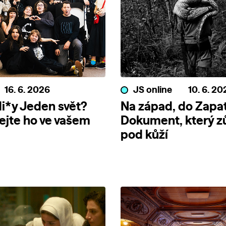
16. 6. 2026
JS online
10. 6. 20
i*y Jeden svět?
Na západ, do Zapat
jte ho ve vašem
Dokument, který z
pod kůží