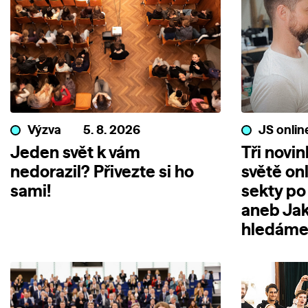
Výzva
5. 8. 2026
JS onlin
Jeden svět k vám
Tři novi
nedorazil? Přivezte si ho
světě on
sami!
sekty po
aneb Jak
hledáme 