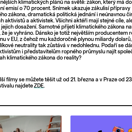
nějších klimatických plánů na světě: zákon, který má d
žení emisí o 70 procent. Snímek ukazuje zákulisí přípravy
ho zákona, dramatická politická jednání i neúnavnou či
 aktivistů a aktivistek. Všichni aktéři mají stejné cíle, al
 jejich dosažení. Samotné přijetí klimatického zákona na
že je vyhráno. Dánsko je totiž největším producentem r
nu v EU, z čehož mu každoročně plynou miliardy dolarů,
líkové neutrality tak zůstává v nedohlednu. Podaří se 
aktivistům i představitelům ropného průmyslu najít spole
ah klimatického zákona do reality?
lší filmy se můžete těšit už od 21. března a v Praze od 23
tivalu najdete
ZDE
.