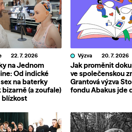
e
22. 7. 2026
Výzva
20. 7. 2026
nky na Jednom
Jak proměnit dok
line: Od indické
ve společenskou 
 sex na baterky
Grantová výzva Sto
 bizarně (a zoufale)
fondu Abakus jde d
blízkost