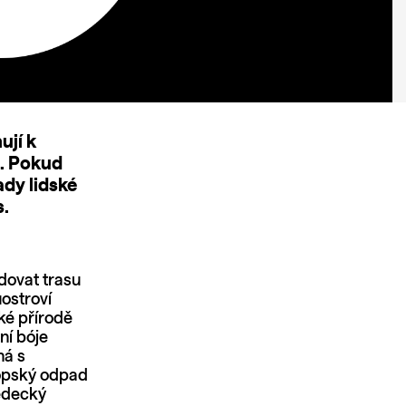
ují k
e. Pokud
ady lidské
s.
dovat trasu
ostroví
ké přírodě
ní bóje
ná s
ropský odpad
vědecký