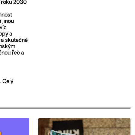
o roku 2030
nnost
e jinou
víc
opy a
 a skutečné
dánským
čnou řeč a
. Celý