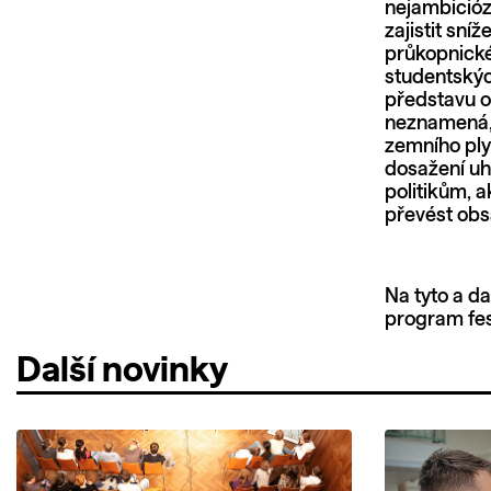
nejambicióz
zajistit sní
průkopnické
studentských
představu o
neznamená, 
zemního ply
dosažení uh
politikům, 
převést obs
Na tyto a da
program fes
Další novinky