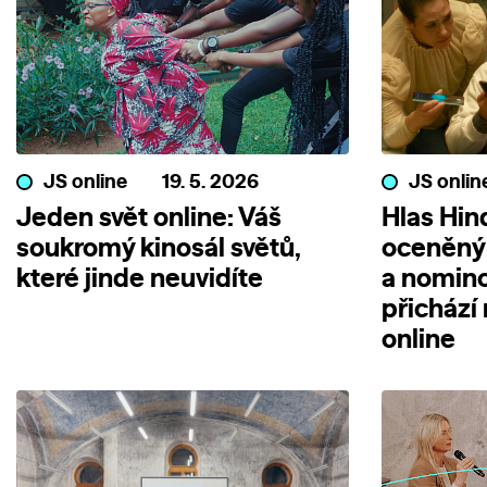
JS online
19. 5. 2026
JS onlin
Jeden svět online: Váš
Hlas Hin
soukromý kinosál světů,
oceněný
které jinde neuvidíte
a nomin
přichází
online