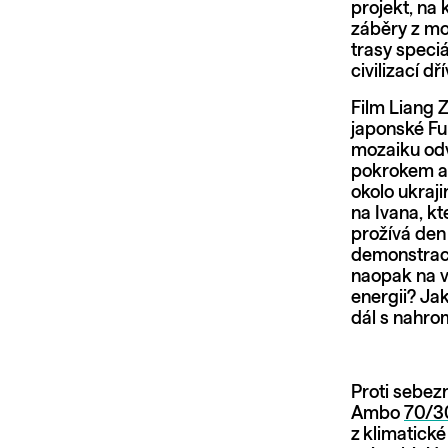
projekt, na 
záběry z mo
trasy speciá
civilizací d
Film Liang 
japonské Fu
mozaiku odv
pokrokem a 
okolo ukraji
na Ivana, k
prožívá den
demonstrace
naopak na v
energii? Ja
dál s nahr
Proti sebezn
Ambo
70/3
z klimatick