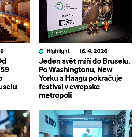
26
Highlight
16. 4. 2026
Od
Jeden svět míří do Bruselu.
 59
Po Washingtonu, New
o
Yorku a Haagu pokračuje
uselu
festival v evropské
metropoli