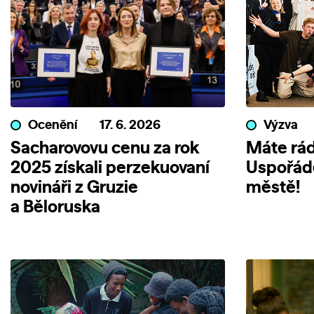
Ocenění
17. 6. 2026
Výzva
Sacharovovu cenu za rok
Máte rád
2025 získali perzekuovaní
Uspořáde
novináři z Gruzie
městě!
a Běloruska