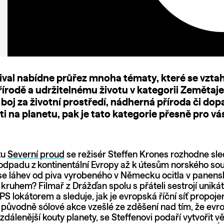
stival nabídne průřez mnoha tématy, které se vztah
přírodě a udržitelnému životu v kategorii Zemětaj
 boj za životní prostředí, nádherná příroda či dop
i na planetu, pak je tato kategorie přesně pro vá
tu
Severní proud
se režisér Steffen Krones rozhodne sle
odpadu z kontinentální Evropy až k útesům norského sou
 se láhev od piva vyrobeného v Německu ocitla v panens
kruhem? Filmař z Drážďan spolu s přáteli sestrojí unikát
 lokátorem a sleduje, jak je evropská říční síť propoje
původně sólové akce vzešlé ze zděšení nad tím, že ev
vzdálenější kouty planety, se Steffenovi podaří vytvořit 