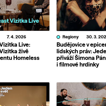
7. 4. 2026
Regiony
30. 3. 20
izitka Live:
Budějovice v epice
Vizitka živě
lidských práv: Jede
entu Homeless
přiváží Šimona Pá
i filmové hrdinky