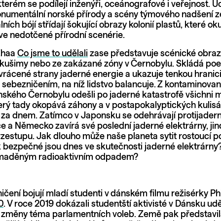
kterém se podílejí inženýři, oceánografové i veřejnost. 
numentální norské přírody a scény týmového nadšení z
lních bójí střídají šokující obrazy kolonií plastů, které ok
říve nedotčené přírodní scenérie.
Zhaa
Co jsme to udělali
zase představuje scénické obraz
kušimy nebo ze zakázané zóny v Černobylu. Skládá poe
rácené strany jaderné energie a ukazuje tenkou hranic
sebezničením, na níž lidstvo balancuje. Z kontaminovan
nského Černobylu odešli po jaderné katastrofě všichni m
terý tady okopává záhony a v postapokalyptických kuli
 za dnem. Zatímco v Japonsku se odehrávají protijader
 a Německo zavírá své poslední jaderné elektrárny, jind
zestupu. Jak dlouho může naše planeta sytit rostoucí 
k bezpečné jsou dnes ve skutečnosti jaderné elektrárny
omaděným radioaktivním odpadem?
ičení bojují mladí studenti v dánském filmu režisérky Ph
0
. V roce 2019 dokázali studentští aktivisté v Dánsku udě
é změny téma parlamentních voleb. Země pak představil