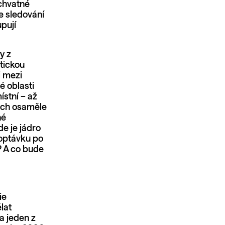
Úchvatné
e sledování
upují
y z
tickou
i mezi
é oblasti
ístní – až
sách osaměle
né
e je jádro
poptávku po
? A co bude
ie
lat
a jeden z