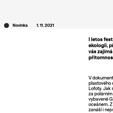
Novinka
1. 11. 2021
I letos fe
ekologii, 
vás zajímá
přítomnost
V dokumen
plastového 
Lofoty. Jak
za polárním 
vybavené GPS
oceánem. Z 
zanáší i nej