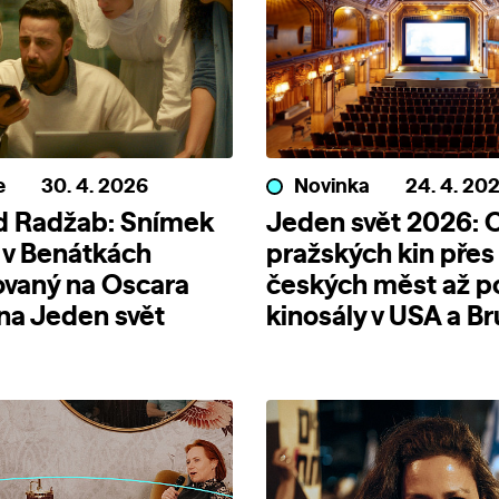
e
30. 4. 2026
Novinka
24. 4. 20
d Radžab: Snímek
Jeden svět 2026: 
 v Benátkách
pražských kin přes
ovaný na Oscara
českých měst až p
 na Jeden svět
kinosály v USA a Br