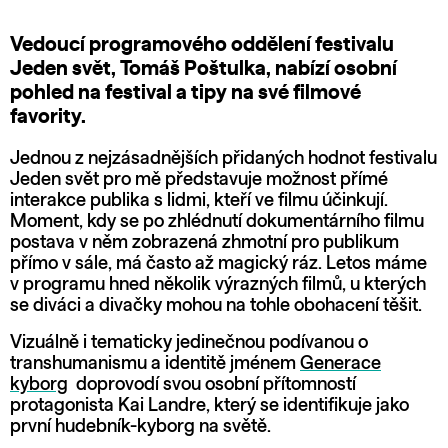
Vedoucí programového oddělení festivalu
Jeden svět, Tomáš Poštulka, nabízí osobní
pohled na festival a tipy na své filmové
favority.
Jednou z nejzásadnějších přidaných hodnot festivalu
Jeden svět pro mě představuje možnost přímé
interakce publika s lidmi, kteří ve filmu účinkují.
Moment, kdy se po zhlédnutí dokumentárního filmu
postava v něm zobrazená zhmotní pro publikum
přímo v sále, má často až magický ráz. Letos máme
v programu hned několik výrazných filmů, u kterých
se diváci a divačky mohou na tohle obohacení těšit.
Vizuálně i tematicky jedinečnou podívanou o
transhumanismu a identitě jménem
Generace
kyborg
doprovodí svou osobní přítomností
protagonista Kai Landre, který se identifikuje jako
první hudebník-kyborg na světě.