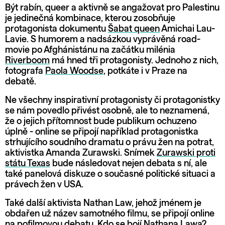
Být rabín, queer a aktivně se angažovat pro Palestinu
je jedinečná kombinace, kterou zosobňuje
protagonista dokumentu
Šabat queen
Amichai Lau-
Lavie. S humorem a nadsázkou vyprávěná road-
movie po Afghánistánu na začátku milénia
Riverboom
má hned tři protagonisty. Jednoho z nich,
fotografa
Paola Woodse
, potkáte i v Praze na
debatě.
Ne všechny inspirativní protagonisty či protagonistky
se nám povedlo přivést osobně, ale to neznamená,
že o jejich přítomnost bude publikum ochuzeno
úplně - online se připojí například protagonistka
strhujícího soudního dramatu o právu žen na potrat,
aktivistka Amanda Zurawski. Snímek
Zurawski proti
státu Texas
bude následovat nejen debata s ní, ale
také panelová diskuze o současné politické situaci a
právech žen v USA.
Také další aktivista Nathan Law, jehož jménem je
obdařen už název samotného filmu, se připojí online
na pofilmovou debatu.
Kdo se bojí Nathana Lawa?