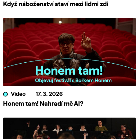
Když náboženství staví mezi lidmi zdi
Video
17. 3. 2026
Honem tam! Nahradí mě AI?