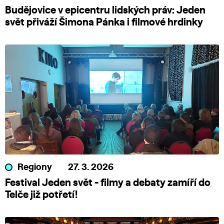
Budějovice v epicentru lidských práv: Jeden
svět přiváží Šimona Pánka i filmové hrdinky
Regiony
27. 3. 2026
Festival Jeden svět - filmy a debaty zamíří do
Telče již potřetí!