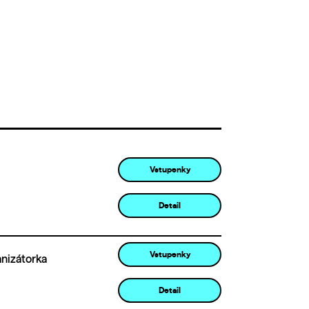
Vstupenky
Detail
Vstupenky
anizátorka
Detail