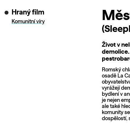
Hraný film
Měst
Komunitní víry
(Sleep
Život v n
demolice.
pestrobare
Romský chla
osadě La Ca
obyvatelstva
vyrážejí dem
bydlení v a
je nejen e
ale také hl
komunity se
dospělostí, 