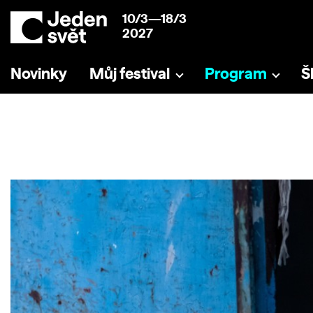
10/3—18/3
2027
Novinky
Můj festival
Program
Š