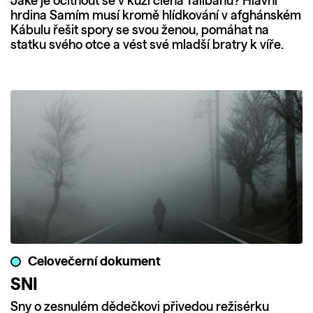
Jaké je ocitnout se v kůži člena Tálibánu? Hlavní
hrdina Samím musí kromě hlídkování v afghánském
Kábulu řešit spory se svou ženou, pomáhat na
statku svého otce a vést své mladší bratry k víře.
Celovečerní dokument
SNI
Sny o zesnulém dědečkovi přivedou režisérku