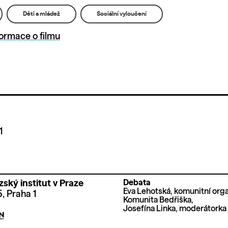
Děti a mládež
Sociální vyloučení
formace o filmu
1
Debata
ský institut v Praze
Eva Lehotská, komunitní org
 Praha 1
Komunita Bedřiška,
Josefína Linka, moderátorka