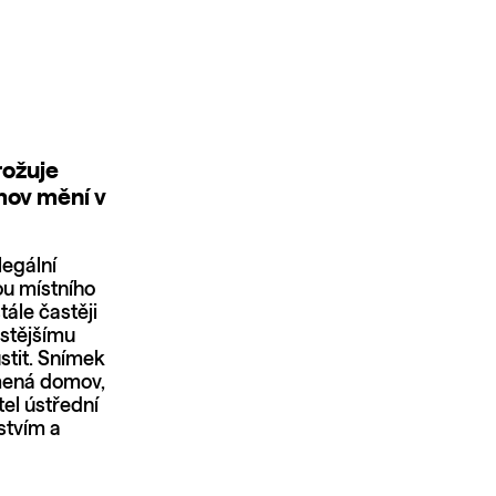
rožuje
mov mění v
legální
u místního
ále častěji
istějšímu
stit. Snímek
mená domov,
el ústřední
stvím a