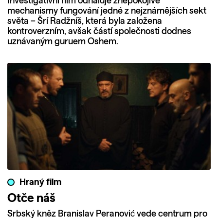
Investigativní film odhaluje znepokojivé
mechanismy fungování jedné z nejznámějších sekt
světa – Šrí Radžníš, která byla založena
kontroverzním, avšak částí společnosti dodnes
uznávaným guruem Oshem.
Hraný film
Otče náš
Srbský kněz Branislav Peranović vede centrum pro