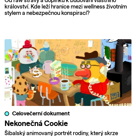
Od raw stravy a doplňků k budování vlastního
království. Kde leží hranice mezi wellness životním
stylem a nebezpečnou konspirací?
Celovečerní dokument
Nekonečná Cookie
Šibalský animovaný portrét rodiny, který skrze