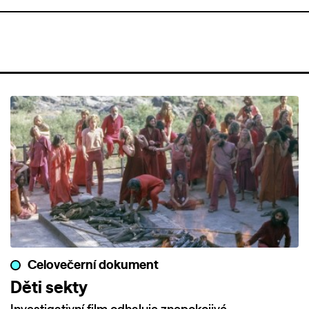
Celovečerní dokument
Děti sekty