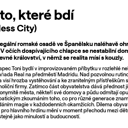
o, které bdí
less City)
elegální romské osadě ve Španělsku naléhavě oh
 V očích dospívajícího chlapce se nestabilní do
vné království, v němž se realita mísí s kouzly.
pec Toni bydlí v improvizovaném příbytku v rozlehlé ne
ñada Real na předměstí Madridu. Nad pozvolnou rutino
 visí hrozba vystěhování a ke zranitelným přístřeškům st
oliční firmy. Zatímco část obyvatelstva dává přednost j
nonymitě města, někteří své domovy a půdu odmítají opu
mpatickým zkoumáním toho, co pro různé generace zna
edáním magie v každodenních okamžicích. Dilema obyvat
 pro hlavního hrdinu mění v moment přechodu mezi dět
stejně jako minulostí a budoucností.