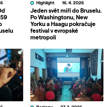
26
Highlight
16. 4. 2026
Od
Jeden svět míří do Bruselu.
 59
Po Washingtonu, New
o
Yorku a Haagu pokračuje
uselu
festival v evropské
metropoli