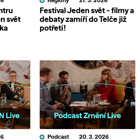
26
Regiony
27. 3. 2026
ntru
Festival Jeden svět - filmy a
n svět
debaty zamíří do Telče již
nka
potřetí!
26
Podcast
20. 3. 2026