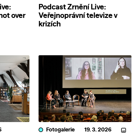
ive:
Podcast Zrnění Live:
 not over
Veřejnoprávní televize v
krizích
6
Fotogalerie
19. 3. 2026