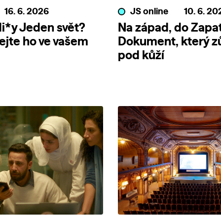
16. 6. 2026
JS online
10. 6. 20
i*y Jeden svět?
Na západ, do Zapat
jte ho ve vašem
Dokument, který z
pod kůží