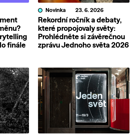
Novinka
23. 6. 2026
ument
Rekordní ročník a debaty,
změnu?
které propojovaly světy:
rytelling
Prohlédněte si závěrečnou
o finále
zprávu Jednoho světa 2026