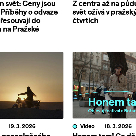
n svět: Ceny jsou
Z centra až na půd
 Příběhy o odvaze
svět ožívá v pražsk
přesouvají do
čtvrtích
a na Pražské
19. 3. 2026
Video
18. 3. 2026