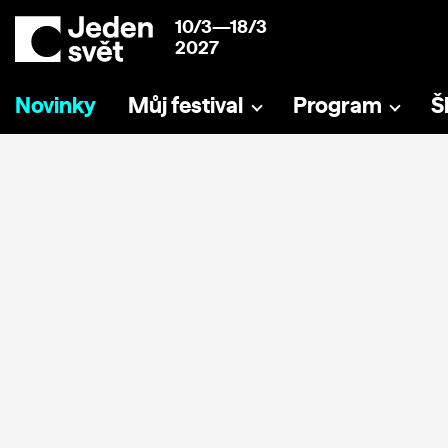
10/3—18/3
2027
Novinky
Můj festival
Program
Š