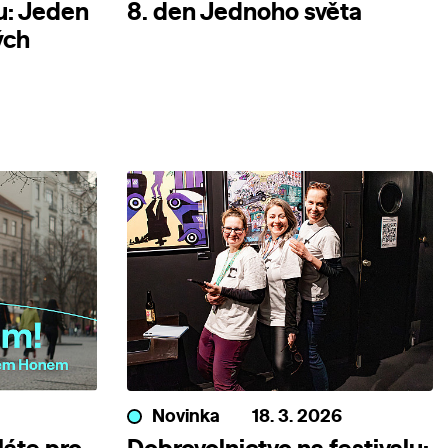
u: Jeden
8. den Jednoho světa
ých
Novinka
18. 3. 2026