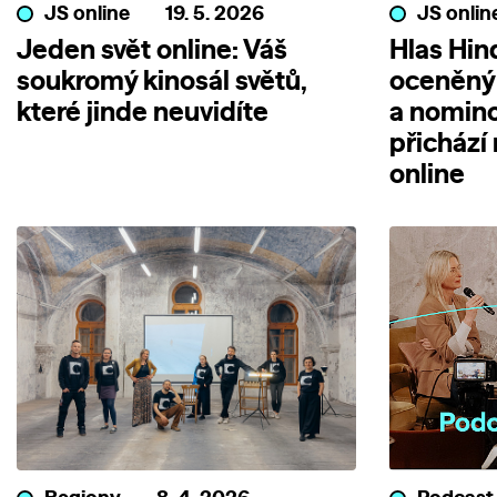
JS online
19. 5. 2026
JS onlin
Jeden svět online: Váš
Hlas Hin
soukromý kinosál světů,
oceněný
které jinde neuvidíte
a nomin
přichází
online