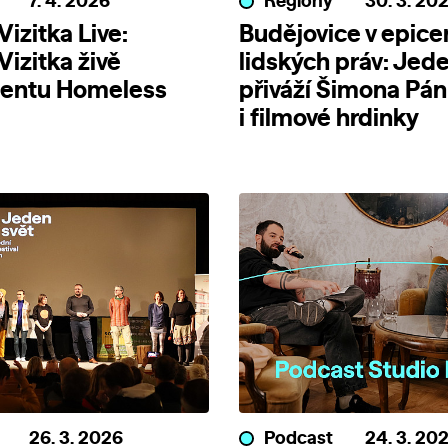
7. 4. 2026
Regiony
30. 3. 20
izitka Live:
Budějovice v epice
Vizitka živě
lidských práv: Jede
entu Homeless
přiváží Šimona Pá
i filmové hrdinky
26. 3. 2026
Podcast
24. 3. 20