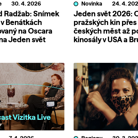
e
30. 4. 2026
Novinka
24. 4. 20
d Radžab: Snímek
Jeden svět 2026: 
 v Benátkách
pražských kin přes
ovaný na Oscara
českých měst až p
 na Jeden svět
kinosály v USA a Br