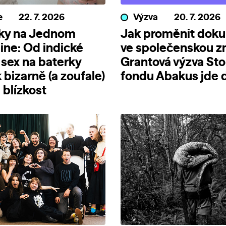
e
22. 7. 2026
Výzva
20. 7. 2026
nky na Jednom
Jak proměnit dok
line: Od indické
ve společenskou 
 sex na baterky
Grantová výzva Sto
 bizarně (a zoufale)
fondu Abakus jde d
blízkost