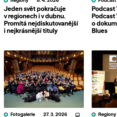
Regiony
8. 4. 2026
Podcast
Jeden svět pokračuje
Podcast V
v regionech i v dubnu.
Podcast 
Promítá nejdiskutovanější
o dokum
i nejkrásnější tituly
Blues
Fotogalerie
27. 3. 2026
Regiony