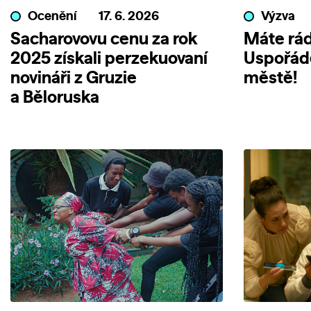
Ocenění
17. 6. 2026
Výzva
Sacharovovu cenu za rok
Máte rád
2025 získali perzekuovaní
Uspořáde
novináři z Gruzie
městě!
a Běloruska