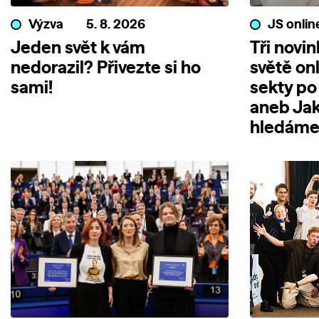
Výzva
5. 8. 2026
JS onlin
Jeden svět k vám
Tři novi
nedorazil? Přivezte si ho
světě on
sami!
sekty po
aneb Jak
hledáme 