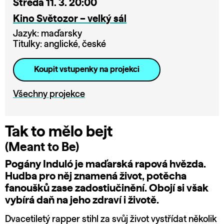
Středa 11. 3. 20:00
Kino Světozor – velký sál
Jazyk: maďarsky
Titulky: anglické, české
Koupit vstupenky na projekci
Všechny projekce
Tak to mělo bejt
(Meant to Be)
Pogány Induló je maďarská rapová hvězda.
Hudba pro něj znamená život, potěcha
fanoušků zase zadostiučinění. Obojí si však
vybírá daň na jeho zdraví i životě.
Dvacetiletý rapper stihl za svůj život vystřídat několik