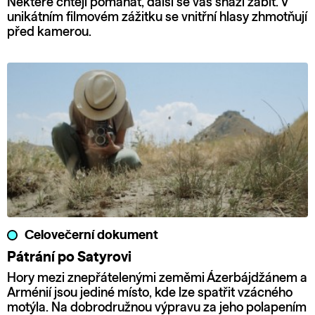
Některé chtějí pomáhat, další se vás snaží zabít. V
unikátním filmovém zážitku se vnitřní hlasy zhmotňují
před kamerou.
Celovečerní dokument
Pátrání po Satyrovi
Hory mezi znepřátelenými zeměmi Ázerbájdžánem a
Arménií jsou jediné místo, kde lze spatřit vzácného
motýla. Na dobrodružnou výpravu za jeho polapením