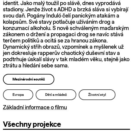
identit. Jako malý toužil po slávě, dnes vyprodává
stadiony. Jenže život s ADHD a brzká sláva si vybírají
svou daň. Pogány Induló čelí panickým atakám a
kolapsům. Své stavy potlačuje užíváním drog a
konzumací alkoholu. S nově schváleným maďarským
zákonem o držení a propagaci drog se navíc stává
terčem politiků a ocitá se za hranou zákona.
Dynamický střih obrazů, vzpomínek a myšlenek už
jen dokresluje rapperův chaotický duševní stav a
podtrhuje úskalí slávy v tak mladém věku, stejně jako
ztrátu a hledání sebe sama.
Mezinárodní soutěž
Evropa
Děti a mládež
Životní styl
Základní informace o filmu
Všechny projekce