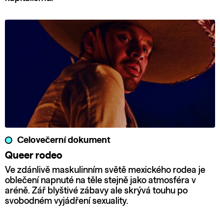
Celovečerní dokument
Queer rodeo
Ve zdánlivě maskulinním světě mexického rodea je
oblečení napnuté na těle stejně jako atmosféra v
aréně. Zář blyštivé zábavy ale skrývá touhu po
svobodném vyjádření sexuality.