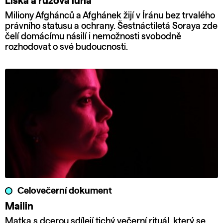
Liška a růžová luna
Miliony Afghánců a Afghánek žijí v Íránu bez trvalého
právního statusu a ochrany. Šestnáctiletá Soraya zde
čelí domácímu násilí i nemožnosti svobodně
rozhodovat o své budoucnosti.
Celovečerní dokument
Mailin
Matka s dcerou sdílejí tichý večerní rituál, který se