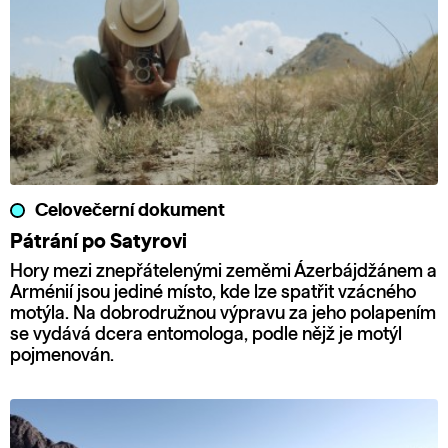
Celovečerní dokument
Pátrání po Satyrovi
Hory mezi znepřátelenými zeměmi Ázerbájdžánem a
Arménií jsou jediné místo, kde lze spatřit vzácného
motýla. Na dobrodružnou výpravu za jeho polapením
se vydává dcera entomologa, podle nějž je motýl
pojmenován.