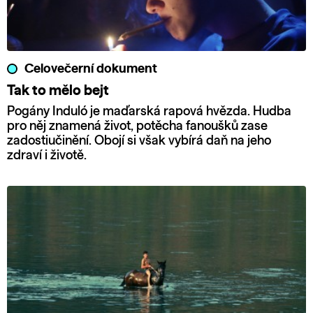
Celovečerní dokument
Tak to mělo bejt
Pogány Induló je maďarská rapová hvězda. Hudba
pro něj znamená život, potěcha fanoušků zase
zadostiučinění. Obojí si však vybírá daň na jeho
zdraví i životě.