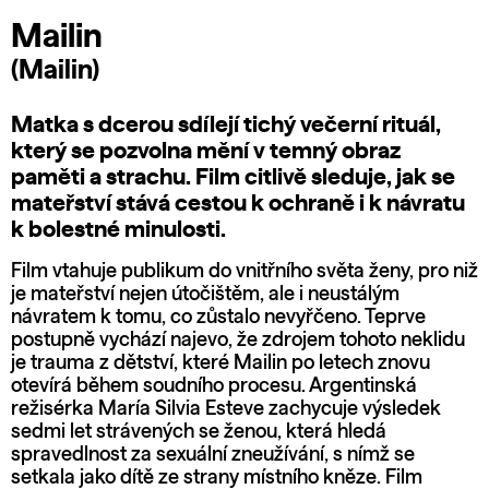
Mailin
(Mailin)
Matka s dcerou sdílejí tichý večerní rituál,
který se pozvolna mění v temný obraz
paměti a strachu. Film citlivě sleduje, jak se
mateřství stává cestou k ochraně i k návratu
k bolestné minulosti.
Film vtahuje publikum do vnitřního světa ženy, pro niž
je mateřství nejen útočištěm, ale i neustálým
návratem k tomu, co zůstalo nevyřčeno. Teprve
postupně vychází najevo, že zdrojem tohoto neklidu
je trauma z dětství, které Mailin po letech znovu
otevírá během soudního procesu. Argentinská
režisérka María Silvia Esteve zachycuje výsledek
sedmi let strávených se ženou, která hledá
spravedlnost za sexuální zneužívání, s nímž se
setkala jako dítě ze strany místního kněze. Film