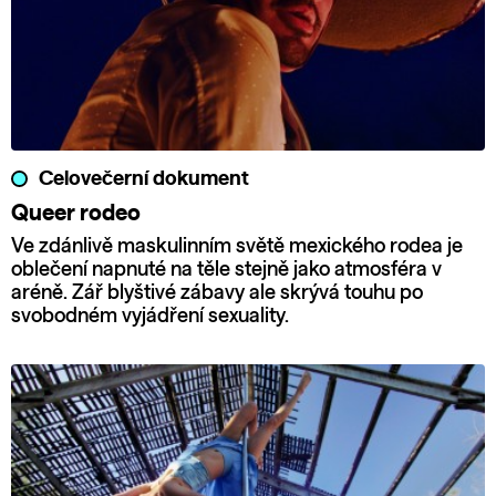
Celovečerní dokument
Queer rodeo
Ve zdánlivě maskulinním světě mexického rodea je
oblečení napnuté na těle stejně jako atmosféra v
aréně. Zář blyštivé zábavy ale skrývá touhu po
svobodném vyjádření sexuality.