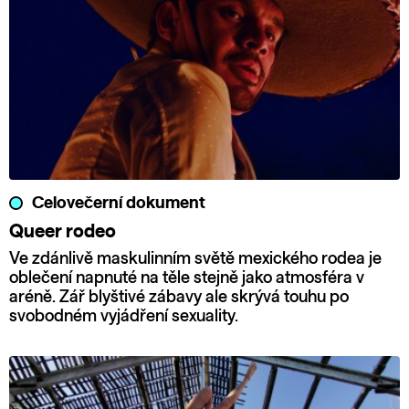
Celovečerní dokument
Queer rodeo
Ve zdánlivě maskulinním světě mexického rodea je
oblečení napnuté na těle stejně jako atmosféra v
aréně. Zář blyštivé zábavy ale skrývá touhu po
svobodném vyjádření sexuality.