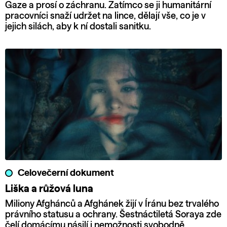
Gaze a prosí o záchranu. Zatímco se ji humanitární
pracovníci snaží udržet na lince, dělají vše, co je v
jejich silách, aby k ní dostali sanitku.
Celovečerní dokument
Liška a růžová luna
Miliony Afghánců a Afghánek žijí v Íránu bez trvalého
právního statusu a ochrany. Šestnáctiletá Soraya zde
čelí domácímu násilí i nemožnosti svobodně