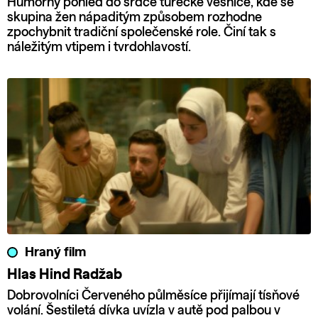
Humorný pohled do srdce turecké vesnice, kde se
skupina žen nápaditým způsobem rozhodne
zpochybnit tradiční společenské role. Činí tak s
náležitým vtipem i tvrdohlavostí.
Hraný film
Hlas Hind Radžab
Dobrovolníci Červeného půlměsíce přijímají tísňové
volání. Šestiletá dívka uvízla v autě pod palbou v