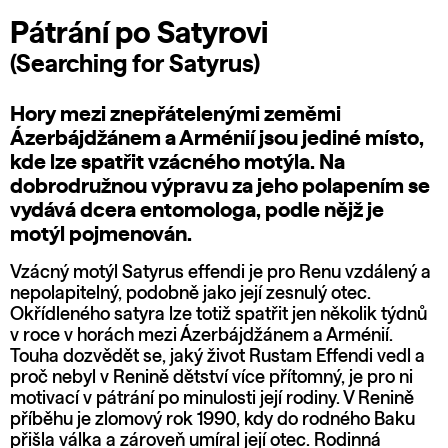
Pátrání po Satyrovi
(Searching for Satyrus)
Hory mezi znepřátelenými zeměmi
Ázerbájdžánem a Arménií jsou jediné místo,
kde lze spatřit vzácného motýla. Na
dobrodružnou výpravu za jeho polapením se
vydává dcera entomologa, podle nějž je
motýl pojmenován.
Vzácný motýl Satyrus effendi je pro Renu vzdálený a
nepolapitelný, podobně jako její zesnulý otec.
Okřídleného satyra lze totiž spatřit jen několik týdnů
v roce v horách mezi Ázerbájdžánem a Arménií.
Touha dozvědět se, jaký život Rustam Effendi vedl a
proč nebyl v Renině dětství více přítomný, je pro ni
motivací v pátrání po minulosti její rodiny. V Renině
příběhu je zlomový rok 1990, kdy do rodného Baku
přišla válka a zároveň umíral její otec. Rodinná