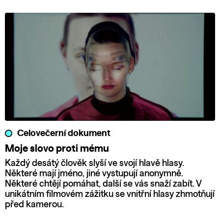
Celovečerní dokument
Moje slovo proti mému
Každý desátý člověk slyší ve svojí hlavě hlasy.
Některé mají jméno, jiné vystupují anonymně.
Některé chtějí pomáhat, další se vás snaží zabít. V
unikátním filmovém zážitku se vnitřní hlasy zhmotňují
před kamerou.