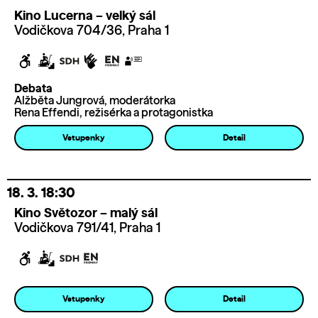
Kino Lucerna – velký sál
Vodičkova 704/36, Praha 1
Debata
Alžběta Jungrová, moderátorka
Rena Effendi, režisérka a protagonistka
Vstupenky
Detail
18. 3.
18:30
Kino Světozor – malý sál
Vodičkova 791/41, Praha 1
Vstupenky
Detail