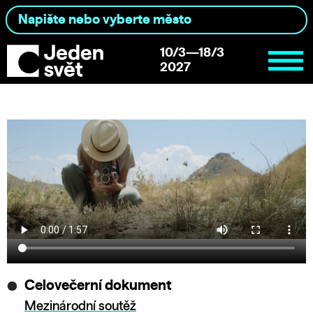
10/3—18/3
2027
Celovečerní dokument
Mezinárodní soutěž