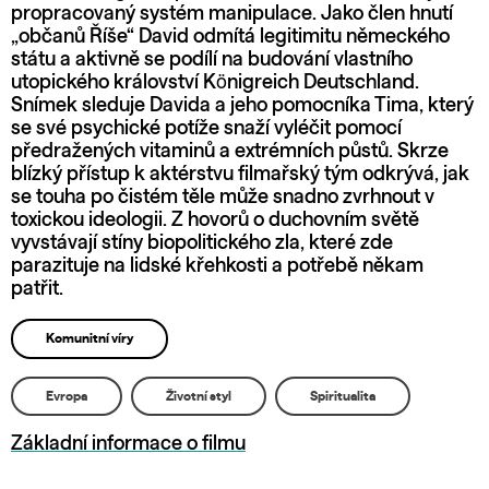
propracovaný systém manipulace. Jako člen hnutí
„občanů Říše“ David odmítá legitimitu německého
státu a aktivně se podílí na budování vlastního
utopického království Königreich Deutschland.
Snímek sleduje Davida a jeho pomocníka Tima, který
se své psychické potíže snaží vyléčit pomocí
předražených vitaminů a extrémních půstů. Skrze
blízký přístup k aktérstvu filmařský tým odkrývá, jak
se touha po čistém těle může snadno zvrhnout v
toxickou ideologii. Z hovorů o duchovním světě
vyvstávají stíny biopolitického zla, které zde
parazituje na lidské křehkosti a potřebě někam
patřit.
Komunitní víry
Evropa
Životní styl
Spiritualita
Základní informace o filmu