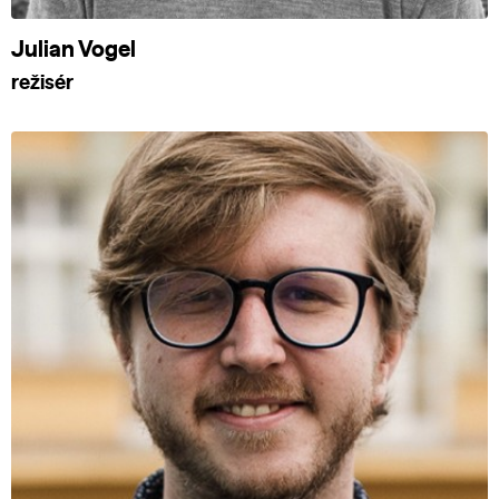
Julian Vogel
režisér