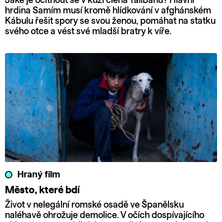
Jaké je ocitnout se v kůži člena Tálibánu? Hlavní
hrdina Samím musí kromě hlídkování v afghánském
Kábulu řešit spory se svou ženou, pomáhat na statku
svého otce a vést své mladší bratry k víře.
Hraný film
Město, které bdí
Život v nelegální romské osadě ve Španělsku
naléhavě ohrožuje demolice. V očích dospívajícího