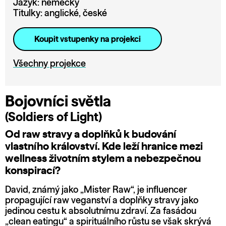
Jazyk: německy
Titulky: anglické, české
Koupit vstupenky na projekci
Všechny projekce
Bojovníci světla
(Soldiers of Light)
Od raw stravy a doplňků k budování
vlastního království. Kde leží hranice mezi
wellness životním stylem a nebezpečnou
konspirací?
David, známý jako „Mister Raw“, je influencer
propagující raw veganství a doplňky stravy jako
jedinou cestu k absolutnímu zdraví. Za fasádou
„clean eatingu“ a spirituálního růstu se však skrývá