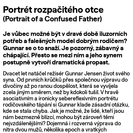
Portrét rozpačitého otce
(Portrait of a Confused Father)
Je vůbec možné být v dravé době iluzorních
potřeb a falešných model dobrým rodičem?
Gunnar se o to snaží. Je pozorný, zábavný a
chápající. Přesto se mezi ním a jeho synem
postupně vytvoří dramatická propast.
Dvacet let natáčel režisér Gunnar Jensen život svého
syna. Od prvních krůčků přes společnou výpravu do
divočiny až po ranou dospělost, která se vyvíjela
zcela jiným směrem, než by kdokoli tušil. V hravě
asociativním a ironicky sebereflexivním portrétu
rodičovského tápání si Gunnar klade zásadní otázku,
kde se stala chyba. Jak je možné, že lidé, kteří jsou
nám bezmezně blízcí, mohou být zároveň těmi
nejvzdálenějšími? Dojemná i rozverná výprava do
nitra dvou mužů, několika epoch a vratkých