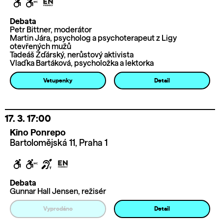
Debata
Petr Bittner, moderátor
Martin Jára, psycholog a psychoterapeut z Ligy
otevřených mužů
Tadeáš Žďárský, nerůstový aktivista
Vlaďka Bartáková, psycholožka a lektorka
Vstupenky
Detail
17. 3.
17:00
Kino Ponrepo
Bartolomějská 11, Praha 1
Debata
Gunnar Hall Jensen, režisér
Vyprodáno
Detail