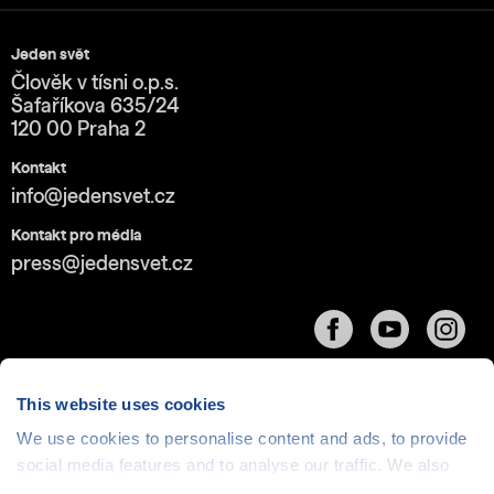
Jeden svět
Člověk v tísni o.p.s.
Šafaříkova 635/24
120 00 Praha 2
Kontakt
info@jedensvet.cz
Kontakt pro média
press@jedensvet.cz
This website uses cookies
We use cookies to personalise content and ads, to provide
social media features and to analyse our traffic. We also
Cookies
| © 1999-2026 Člověk v tísni o.p.s., web běží
v rámci bezplatného
serverhosting
společnosti
share information about your use of our site with our social