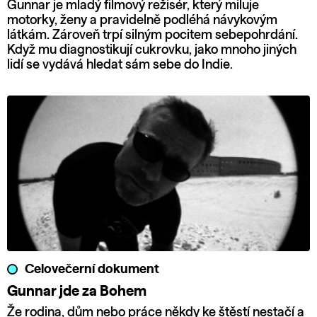
Gunnar je mladý filmový režisér, který miluje
motorky, ženy a pravidelně podléhá návykovým
látkám. Zároveň trpí silným pocitem sebepohrdání.
Když mu diagnostikují cukrovku, jako mnoho jiných
lidí se vydává hledat sám sebe do Indie.
Celovečerní dokument
Gunnar jde za Bohem
Že rodina, dům nebo práce někdy ke štěstí nestačí a