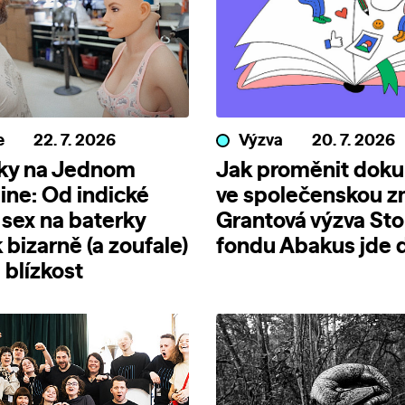
e
22. 7. 2026
Výzva
20. 7. 2026
nky na Jednom
Jak proměnit dok
line: Od indické
ve společenskou 
 sex na baterky
Grantová výzva Sto
 bizarně (a zoufale)
fondu Abakus jde d
blízkost