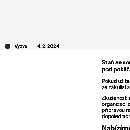
Výzva
4. 2. 2024
Staň se so
pod poklič
Pokud už teď
ze zákulisí 
Zkušenosti 
organizací 
přípravou n
dopoledních
Nabízím