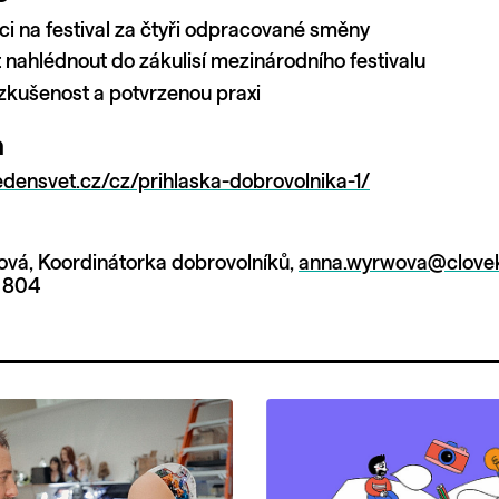
ci na festival za čtyři odpracované směny
nahlédnout do zákulisí mezinárodního festivalu
zkušenost a potvrzenou praxi
a
jedensvet.cz/cz/prihlaska-dobrovolnika-1/
vá, Koordinátorka dobrovolníků,
anna.wyrwova@clovekv
8 804