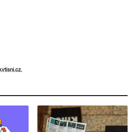
tisni.cz
,