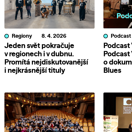
Regiony
8. 4. 2026
Podcast
Jeden svět pokračuje
Podcast V
v regionech i v dubnu.
Podcast 
Promítá nejdiskutovanější
o dokum
i nejkrásnější tituly
Blues