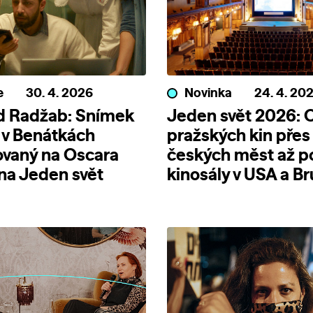
e
30. 4. 2026
Novinka
24. 4. 20
d Radžab: Snímek
Jeden svět 2026: 
 v Benátkách
pražských kin přes
ovaný na Oscara
českých měst až p
 na Jeden svět
kinosály v USA a Br