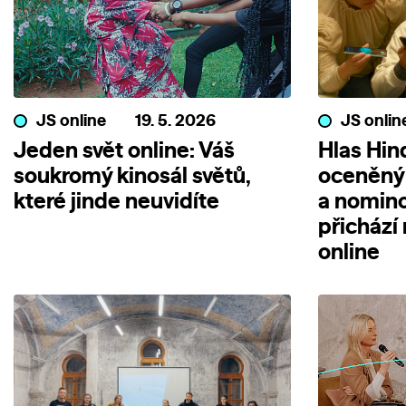
JS online
19. 5. 2026
JS onlin
Jeden svět online: Váš
Hlas Hin
soukromý kinosál světů,
oceněný
které jinde neuvidíte
a nomin
přichází
online