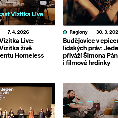
7. 4. 2026
Regiony
30. 3. 20
izitka Live:
Budějovice v epice
Vizitka živě
lidských práv: Jede
entu Homeless
přiváží Šimona Pá
i filmové hrdinky