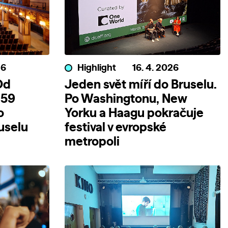
26
Highlight
16. 4. 2026
Od
Jeden svět míří do Bruselu.
 59
Po Washingtonu, New
o
Yorku a Haagu pokračuje
uselu
festival v evropské
metropoli