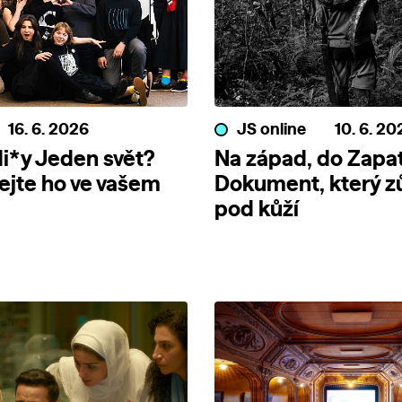
16. 6. 2026
JS online
10. 6. 20
i*y Jeden svět?
Na západ, do Zapat
jte ho ve vašem
Dokument, který z
pod kůží