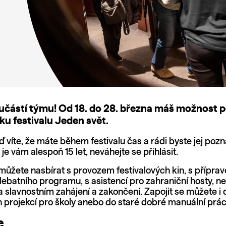
učástí týmu! Od 18. do 28. března máš možnost p
ku festivalu Jeden svět.
 víte, že máte během festivalu čas a rádi byste jej pozn
a je vám alespoň 15 let, neváhejte se přihlásit.
můžete nasbírat s provozem festivalových kin, s příprav
debatního programu, s asistencí pro zahraniční hosty, n
a slavnostním zahájení a zakončení. Zapojit se můžete i 
 projekcí pro školy anebo do staré dobré manuální prá
e