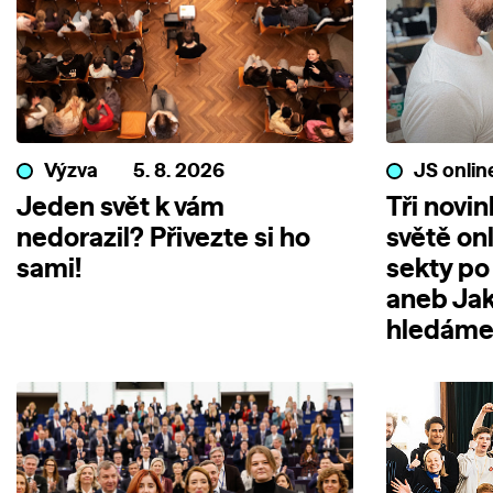
Výzva
5. 8. 2026
JS onlin
Jeden svět k vám
Tři novi
nedorazil? Přivezte si ho
světě on
sami!
sekty po
aneb Jak
hledáme 