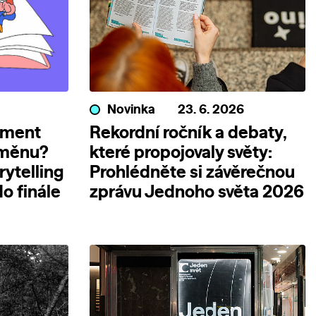
Novinka
23. 6. 2026
ument
Rekordní ročník a debaty,
změnu?
které propojovaly světy:
rytelling
Prohlédněte si závěrečnou
o finále
zprávu Jednoho světa 2026