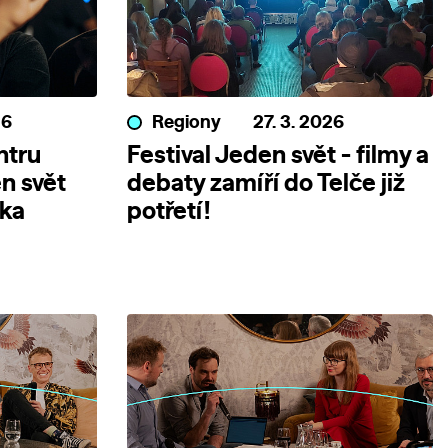
26
Regiony
27. 3. 2026
ntru
Festival Jeden svět - filmy a
n svět
debaty zamíří do Telče již
nka
potřetí!