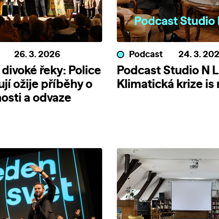
26. 3. 2026
Podcast
24. 3. 20
 divoké řeky: Police
Podcast Studio N L
jí ožije příběhy o
Klimatická krize is
osti a odvaze