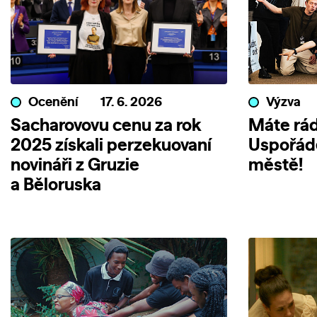
Ocenění
17. 6. 2026
Výzva
Sacharovovu cenu za rok
Máte rád
2025 získali perzekuovaní
Uspořáde
novináři z Gruzie
městě!
a Běloruska