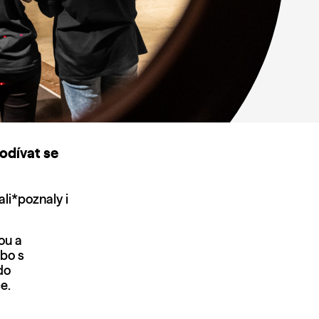
odívat se
ali*poznaly i
ou a
ebo s
do
ce.